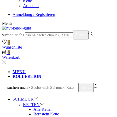
Kette
Armband
Anmeldung / Registrieren
Menü
suchen nach>
Search
0
Wunschliste
0
Warenkorb
MENU
KOLLEKTION
suchen nach>
Search
SCHMUCK
KETTEN
Alle Ketten
Bernstein Kette