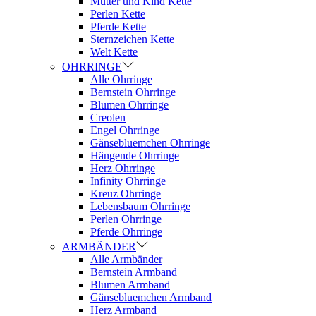
Mutter und Kind Kette
Perlen Kette
Pferde Kette
Sternzeichen Kette
Welt Kette
OHRRINGE
Alle Ohrringe
Bernstein Ohrringe
Blumen Ohrringe
Creolen
Engel Ohrringe
Gänsebluemchen Ohrringe
Hängende Ohrringe
Herz Ohrringe
Infinity Ohrringe
Kreuz Ohrringe
Lebensbaum Ohrringe
Perlen Ohrringe
Pferde Ohrringe
ARMBÄNDER
Alle Armbänder
Bernstein Armband
Blumen Armband
Gänsebluemchen Armband
Herz Armband