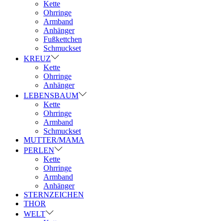
Kette
Ohrringe
Armband
Anhänger
Fußkettchen
Schmuckset
KREUZ
Kette
Ohrringe
Anhänger
LEBENSBAUM
Kette
Ohrringe
Armband
Schmuckset
MUTTER/MAMA
PERLEN
Kette
Ohrringe
Armband
Anhänger
STERNZEICHEN
THOR
WELT