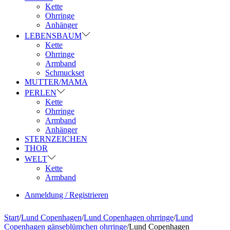
Kette
Ohrringe
Anhänger
LEBENSBAUM
Kette
Ohrringe
Armband
Schmuckset
MUTTER/MAMA
PERLEN
Kette
Ohrringe
Armband
Anhänger
STERNZEICHEN
THOR
WELT
Kette
Armband
Anmeldung / Registrieren
Start
/
Lund Copenhagen
/
Lund Copenhagen ohrringe
/
Lund
Copenhagen gänseblümchen ohrringe
/
Lund Copenhagen