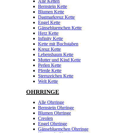
Alle Ketten
Bernstein Kette
Blumen Kette
Dagmarkreuz Kette
Engel Kette
Gänsebluemchen Kette
Herz Kette
Infinity Kette
Kette mit Buchstaben
Kreuz Kette
Lebensbaum Kette
Mutter und Kind Kette
Perlen Kette
Pferde Kette
Sternzeichen Kette
Welt Kette
OHRRINGE
Alle Ohrringe
Bernstein Ohrringe
Blumen Ohrringe
Creolen
Engel Ohrringe
Gänsebluemchen Ohrringe