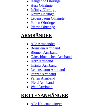
Hängende Ohrringe
Herz Ohrringe
Infinity Ohrringe
Kreuz Ohrringe
Lebensbaum Ohrringe
Perlen Ohrringe
Pferde Ohrringe
ARMBÄNDER
Alle Armbänder
Bernstein Armband
Blumen Armband
Gänsebluemchen Armband
Herz Armband
Infinity Armband
Lebensbaum Armband
Panzer Armband
Perlen Armband
Pferd Armband
Welt Armband
KETTENANHÄNGER
Alle Kettenanhänger