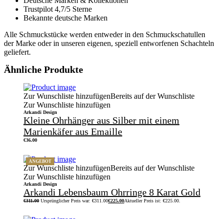
Deutsche Marken & Kollektionen
Trustpilot 4,7/5 Sterne
Bekannte deutsche Marken
Alle Schmuckstücke werden entweder in den Schmuckschatullen
der Marke oder in unseren eigenen, speziell entworfenen Schachteln
geliefert.
Ähnliche Produkte
Zur Wunschliste hinzufügen
Bereits auf der Wunschliste
Zur Wunschliste hinzufügen
Arkandi Design
Kleine Ohrhänger aus Silber mit einem
Marienkäfer aus Emaille
€
36.00
ANGEBOT
Zur Wunschliste hinzufügen
Bereits auf der Wunschliste
Zur Wunschliste hinzufügen
Arkandi Design
Arkandi Lebensbaum Ohrringe 8 Karat Gold
€
311.00
Ursprünglicher Preis war: €311.00
€
225.00
Aktueller Preis ist: €225.00.