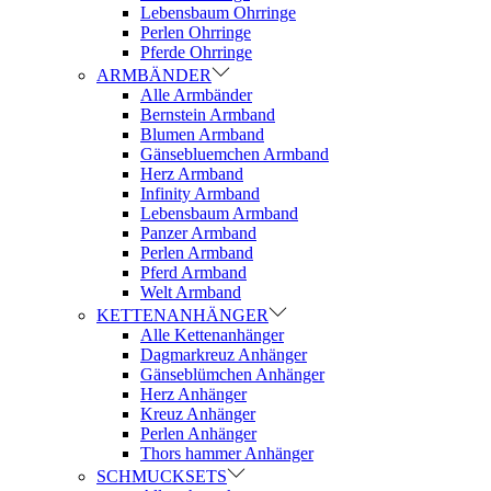
Lebensbaum Ohrringe
Perlen Ohrringe
Pferde Ohrringe
ARMBÄNDER
Alle Armbänder
Bernstein Armband
Blumen Armband
Gänsebluemchen Armband
Herz Armband
Infinity Armband
Lebensbaum Armband
Panzer Armband
Perlen Armband
Pferd Armband
Welt Armband
KETTENANHÄNGER
Alle Kettenanhänger
Dagmarkreuz Anhänger
Gänseblümchen Anhänger
Herz Anhänger
Kreuz Anhänger
Perlen Anhänger
Thors hammer Anhänger
SCHMUCKSETS