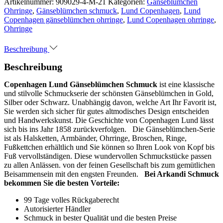
Artikelnummer:
909029-4-M-21
Kategorien:
Gänseblümchen
Ohrringe
,
Gänseblümchen schmuck
,
Lund Copenhagen
,
Lund
Copenhagen gänseblümchen ohrringe
,
Lund Copenhagen ohrringe
,
Ohrringe
Beschreibung
Beschreibung
Copenhagen Lund Gänseblümchen Schmuck
ist eine klassische
und stilvolle Schmuckserie der schönsten Gänseblümchen in Gold,
Silber oder Schwarz. Unabhängig davon, welche Art Ihr Favorit ist,
Sie werden sich sicher für gutes altmodisches Design entscheiden
und Handwerkskunst. Die Geschichte von Copenhagen Lund lässt
sich bis ins Jahr 1858 zurückverfolgen. Die Gänseblümchen-Serie
ist als Halsketten, Armbänder, Ohrringe, Broschen, Ringe,
Fußkettchen erhältlich und Sie können so Ihren Look von Kopf bis
Fuß vervollständigen. Diese wundervollen Schmuckstücke passen
zu allen Anlässen. von der feinen Gesellschaft bis zum gemütlichen
Beisammensein mit den engsten Freunden.
Bei Arkandi Schmuck
bekommen Sie die besten Vorteile:
99 Tage volles Rückgaberecht
Autorisierter Händler
Schmuck in bester Qualität und die besten Preise