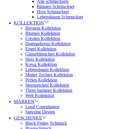
Alle schmucksets
Blumen Schmuckset
Herz Schmuckset
Lebensbaum Schmuckset
KOLLEKTION
Berstein Kollektion
Blumen Kollektion
Creolen Kollektion
Dagmarkreuz Kollektion
Engel Kollektion
Gänseblümchen Kollektion
Herz Kollektion
Kreuz Kollektion
Lebensbaum Kollektion
Mutter Tochter Kollektion
Perlen Kollektion
Sternzeichen Kollektion
Thors hammer Kollektion
Welt Kollektion
MARKEN
Lund Copenhagen
Støvring Design
GESCHENKE
Black Friday Schmuck
Brautschmuck