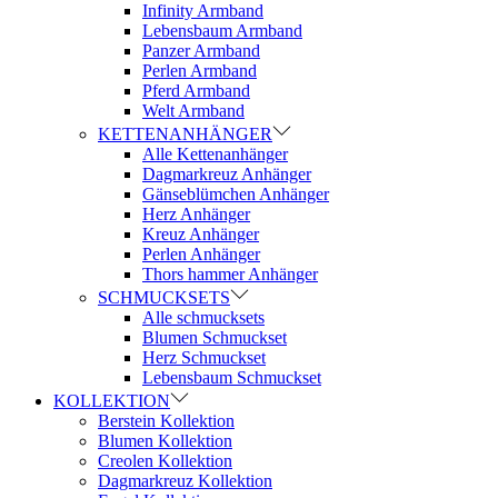
Infinity Armband
Lebensbaum Armband
Panzer Armband
Perlen Armband
Pferd Armband
Welt Armband
KETTENANHÄNGER
Alle Kettenanhänger
Dagmarkreuz Anhänger
Gänseblümchen Anhänger
Herz Anhänger
Kreuz Anhänger
Perlen Anhänger
Thors hammer Anhänger
SCHMUCKSETS
Alle schmucksets
Blumen Schmuckset
Herz Schmuckset
Lebensbaum Schmuckset
KOLLEKTION
Berstein Kollektion
Blumen Kollektion
Creolen Kollektion
Dagmarkreuz Kollektion