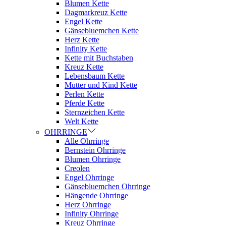
Blumen Kette
Dagmarkreuz Kette
Engel Kette
Gänsebluemchen Kette
Herz Kette
Infinity Kette
Kette mit Buchstaben
Kreuz Kette
Lebensbaum Kette
Mutter und Kind Kette
Perlen Kette
Pferde Kette
Sternzeichen Kette
Welt Kette
OHRRINGE
Alle Ohrringe
Bernstein Ohrringe
Blumen Ohrringe
Creolen
Engel Ohrringe
Gänsebluemchen Ohrringe
Hängende Ohrringe
Herz Ohrringe
Infinity Ohrringe
Kreuz Ohrringe