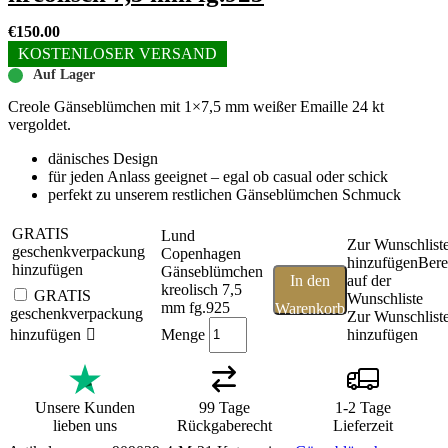
€
150.00
KOSTENLOSER VERSAND
Auf Lager
Creole Gänseblümchen mit 1×7,5 mm weißer Emaille 24 kt
vergoldet.
dänisches Design
für jeden Anlass geeignet – egal ob casual oder schick
perfekt zu unserem restlichen Gänseblümchen Schmuck
GRATIS
Lund
Zur Wunschlist
geschenkverpackung
Copenhagen
hinzufügen
Bere
hinzufügen
Gänseblümchen
In den
auf der
kreolisch 7,5
GRATIS
Wunschliste
mm fg.925
Warenkorb
geschenkverpackung
Zur Wunschlist
Menge
hinzufügen
hinzufügen
Unsere Kunden
99 Tage
1-2 Tage
lieben uns
Rückgaberecht
Lieferzeit