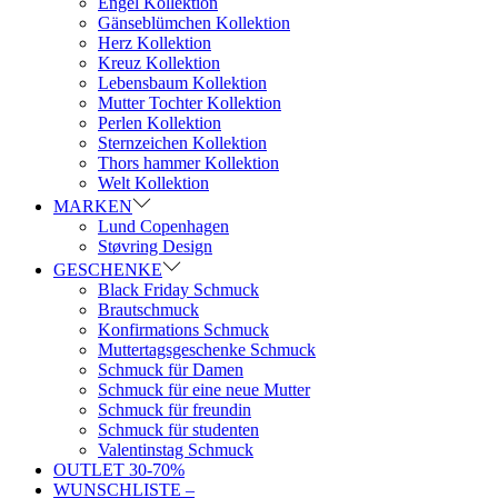
Engel Kollektion
Gänseblümchen Kollektion
Herz Kollektion
Kreuz Kollektion
Lebensbaum Kollektion
Mutter Tochter Kollektion
Perlen Kollektion
Sternzeichen Kollektion
Thors hammer Kollektion
Welt Kollektion
MARKEN
Lund Copenhagen
Støvring Design
GESCHENKE
Black Friday Schmuck
Brautschmuck
Konfirmations Schmuck
Muttertagsgeschenke Schmuck
Schmuck für Damen
Schmuck für eine neue Mutter
Schmuck für freundin
Schmuck für studenten
Valentinstag Schmuck
OUTLET 30-70%
WUNSCHLISTE –