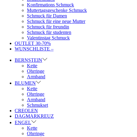
Konfirmations Schmuck
Muttertagsgeschenke Schmuck
Schmuck für Damen
Schmuck für eine neue Mutter
Schmuck für freundin
Schmuck für studenten
Valentinstag Schmuck
OUTLET 30-70%
WUNSCHLISTE –
BERNSTEIN
Kette
Ohrringe
Armband
BLUMEN
Kette
Ohrringe
Armband
Schmukset
CREOLEN
DAGMARKREUZ
ENGEL
Kette
Ohrringe