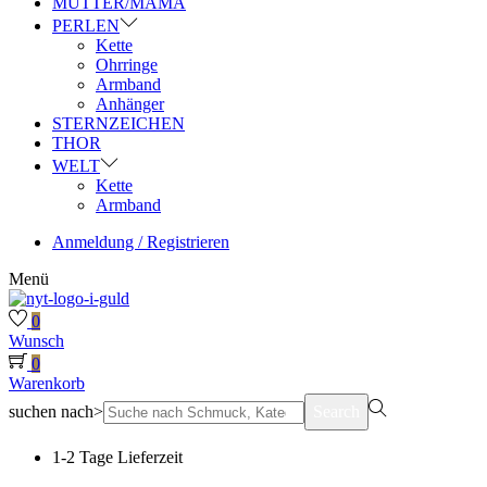
MUTTER/MAMA
PERLEN
Kette
Ohrringe
Armband
Anhänger
STERNZEICHEN
THOR
WELT
Kette
Armband
Anmeldung / Registrieren
Menü
0
Wunsch
0
Warenkorb
suchen nach>
Search
1-2 Tage Lieferzeit