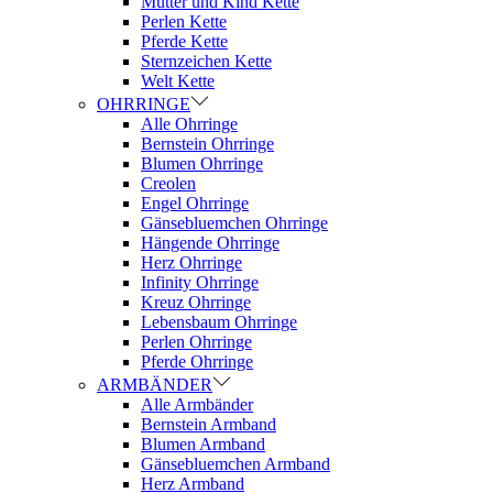
Mutter und Kind Kette
Perlen Kette
Pferde Kette
Sternzeichen Kette
Welt Kette
OHRRINGE
Alle Ohrringe
Bernstein Ohrringe
Blumen Ohrringe
Creolen
Engel Ohrringe
Gänsebluemchen Ohrringe
Hängende Ohrringe
Herz Ohrringe
Infinity Ohrringe
Kreuz Ohrringe
Lebensbaum Ohrringe
Perlen Ohrringe
Pferde Ohrringe
ARMBÄNDER
Alle Armbänder
Bernstein Armband
Blumen Armband
Gänsebluemchen Armband
Herz Armband