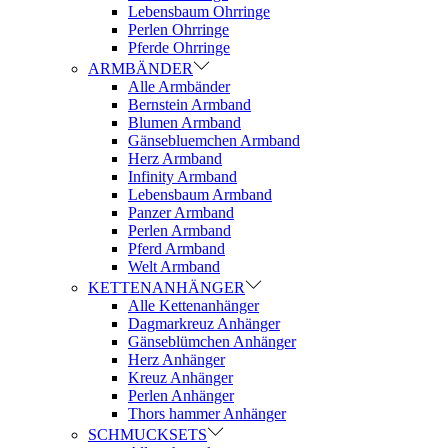
Lebensbaum Ohrringe
Perlen Ohrringe
Pferde Ohrringe
ARMBÄNDER
Alle Armbänder
Bernstein Armband
Blumen Armband
Gänsebluemchen Armband
Herz Armband
Infinity Armband
Lebensbaum Armband
Panzer Armband
Perlen Armband
Pferd Armband
Welt Armband
KETTENANHÄNGER
Alle Kettenanhänger
Dagmarkreuz Anhänger
Gänseblümchen Anhänger
Herz Anhänger
Kreuz Anhänger
Perlen Anhänger
Thors hammer Anhänger
SCHMUCKSETS