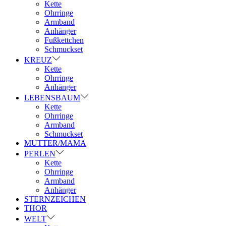
Kette
Ohrringe
Armband
Anhänger
Fußkettchen
Schmuckset
KREUZ
Kette
Ohrringe
Anhänger
LEBENSBAUM
Kette
Ohrringe
Armband
Schmuckset
MUTTER/MAMA
PERLEN
Kette
Ohrringe
Armband
Anhänger
STERNZEICHEN
THOR
WELT