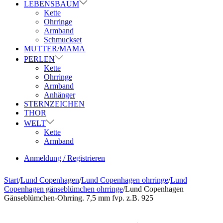
LEBENSBAUM
Kette
Ohrringe
Armband
Schmuckset
MUTTER/MAMA
PERLEN
Kette
Ohrringe
Armband
Anhänger
STERNZEICHEN
THOR
WELT
Kette
Armband
Anmeldung / Registrieren
Start
/
Lund Copenhagen
/
Lund Copenhagen ohrringe
/
Lund
Copenhagen gänseblümchen ohrringe
/
Lund Copenhagen
Gänseblümchen-Ohrring. 7,5 mm fvp. z.B. 925