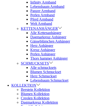
Infinity Armband
Lebensbaum Armband
Panzer Armband
Perlen Armband
Pferd Armband
Welt Armband
KETTENANHÄNGER
Alle Kettenanhänger
Dagmarkreuz Anhänger
Gänseblümchen Anhänger
Herz Anhänger
Kreuz Anhänger
Perlen Anhänger
Thors hammer Anhänger
SCHMUCKSETS
Alle schmucksets
Blumen Schmuckset
Herz Schmuckset
Lebensbaum Schmuckset
KOLLEKTION
Berstein Kollektion
Blumen Kollektion
Creolen Kollektion
Dagmarkreuz Kollektion