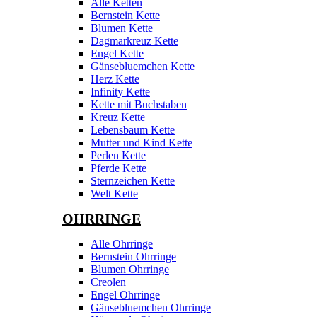
Alle Ketten
Bernstein Kette
Blumen Kette
Dagmarkreuz Kette
Engel Kette
Gänsebluemchen Kette
Herz Kette
Infinity Kette
Kette mit Buchstaben
Kreuz Kette
Lebensbaum Kette
Mutter und Kind Kette
Perlen Kette
Pferde Kette
Sternzeichen Kette
Welt Kette
OHRRINGE
Alle Ohrringe
Bernstein Ohrringe
Blumen Ohrringe
Creolen
Engel Ohrringe
Gänsebluemchen Ohrringe