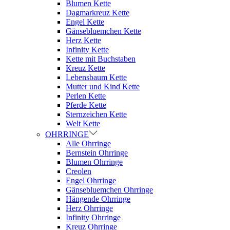
Blumen Kette
Dagmarkreuz Kette
Engel Kette
Gänsebluemchen Kette
Herz Kette
Infinity Kette
Kette mit Buchstaben
Kreuz Kette
Lebensbaum Kette
Mutter und Kind Kette
Perlen Kette
Pferde Kette
Sternzeichen Kette
Welt Kette
OHRRINGE
Alle Ohrringe
Bernstein Ohrringe
Blumen Ohrringe
Creolen
Engel Ohrringe
Gänsebluemchen Ohrringe
Hängende Ohrringe
Herz Ohrringe
Infinity Ohrringe
Kreuz Ohrringe