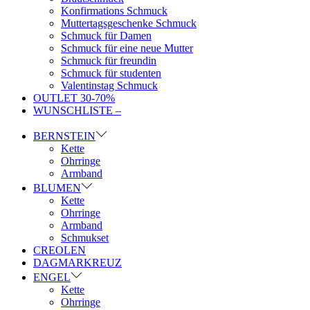
Konfirmations Schmuck
Muttertagsgeschenke Schmuck
Schmuck für Damen
Schmuck für eine neue Mutter
Schmuck für freundin
Schmuck für studenten
Valentinstag Schmuck
OUTLET 30-70%
WUNSCHLISTE –
BERNSTEIN
Kette
Ohrringe
Armband
BLUMEN
Kette
Ohrringe
Armband
Schmukset
CREOLEN
DAGMARKREUZ
ENGEL
Kette
Ohrringe