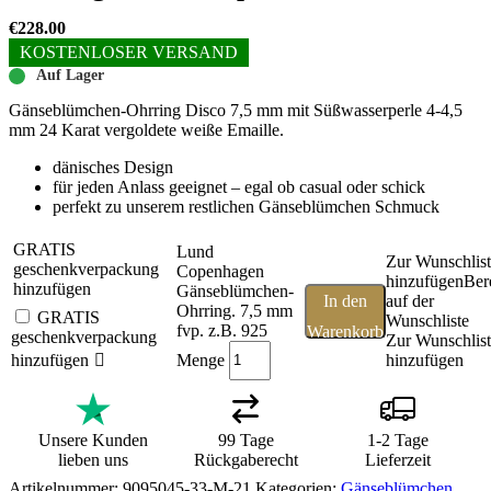
€
228.00
KOSTENLOSER VERSAND
Auf Lager
Gänseblümchen-Ohrring Disco 7,5 mm mit Süßwasserperle 4-4,5
mm 24 Karat vergoldete weiße Emaille.
dänisches Design
für jeden Anlass geeignet – egal ob casual oder schick
perfekt zu unserem restlichen Gänseblümchen Schmuck
GRATIS
Lund
Zur Wunschlis
geschenkverpackung
Copenhagen
hinzufügen
Ber
hinzufügen
Gänseblümchen-
In den
auf der
Ohrring. 7,5 mm
GRATIS
Wunschliste
fvp. z.B. 925
Warenkorb
geschenkverpackung
Zur Wunschlis
Menge
hinzufügen
hinzufügen
Unsere Kunden
99 Tage
1-2 Tage
lieben uns
Rückgaberecht
Lieferzeit
Artikelnummer:
9095045-33-M-21
Kategorien:
Gänseblümchen