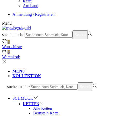
Kette
Armband
Anmeldung / Registrieren
Menü
suchen nach>
Search
0
Wunschliste
0
Warenkorb
MENU
KOLLEKTION
suchen nach>
Search
SCHMUCK
KETTEN
Alle Ketten
Bernstein Kette