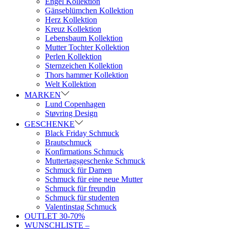
Engel Kollektion
Gänseblümchen Kollektion
Herz Kollektion
Kreuz Kollektion
Lebensbaum Kollektion
Mutter Tochter Kollektion
Perlen Kollektion
Sternzeichen Kollektion
Thors hammer Kollektion
Welt Kollektion
MARKEN
Lund Copenhagen
Støvring Design
GESCHENKE
Black Friday Schmuck
Brautschmuck
Konfirmations Schmuck
Muttertagsgeschenke Schmuck
Schmuck für Damen
Schmuck für eine neue Mutter
Schmuck für freundin
Schmuck für studenten
Valentinstag Schmuck
OUTLET 30-70%
WUNSCHLISTE –