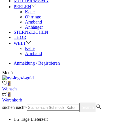
MUTTER/MAMA
PERLEN
Kette
Ohrringe
Armband
Anhänger
STERNZEICHEN
THOR
WELT
Kette
Armband
Anmeldung / Registrieren
Menü
0
Wunsch
0
Warenkorb
suchen nach>
Search
1-2 Tage Lieferzeit