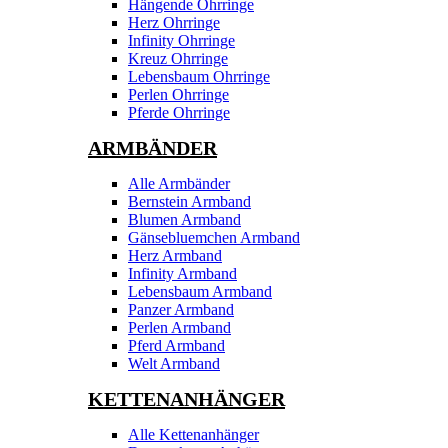
Hängende Ohrringe
Herz Ohrringe
Infinity Ohrringe
Kreuz Ohrringe
Lebensbaum Ohrringe
Perlen Ohrringe
Pferde Ohrringe
ARMBÄNDER
Alle Armbänder
Bernstein Armband
Blumen Armband
Gänsebluemchen Armband
Herz Armband
Infinity Armband
Lebensbaum Armband
Panzer Armband
Perlen Armband
Pferd Armband
Welt Armband
KETTENANHÄNGER
Alle Kettenanhänger