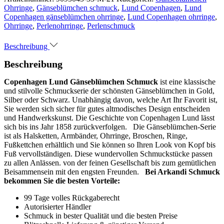
Ohrringe
,
Gänseblümchen schmuck
,
Lund Copenhagen
,
Lund
Copenhagen gänseblümchen ohrringe
,
Lund Copenhagen ohrringe
,
Ohrringe
,
Perlenohrringe
,
Perlenschmuck
Beschreibung
Beschreibung
Copenhagen Lund Gänseblümchen Schmuck
ist eine klassische
und stilvolle Schmuckserie der schönsten Gänseblümchen in Gold,
Silber oder Schwarz. Unabhängig davon, welche Art Ihr Favorit ist,
Sie werden sich sicher für gutes altmodisches Design entscheiden
und Handwerkskunst. Die Geschichte von Copenhagen Lund lässt
sich bis ins Jahr 1858 zurückverfolgen. Die Gänseblümchen-Serie
ist als Halsketten, Armbänder, Ohrringe, Broschen, Ringe,
Fußkettchen erhältlich und Sie können so Ihren Look von Kopf bis
Fuß vervollständigen. Diese wundervollen Schmuckstücke passen
zu allen Anlässen. von der feinen Gesellschaft bis zum gemütlichen
Beisammensein mit den engsten Freunden.
Bei Arkandi Schmuck
bekommen Sie die besten Vorteile:
99 Tage volles Rückgaberecht
Autorisierter Händler
Schmuck in bester Qualität und die besten Preise