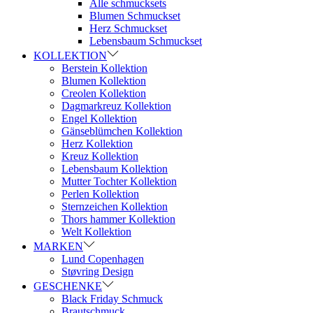
Alle schmucksets
Blumen Schmuckset
Herz Schmuckset
Lebensbaum Schmuckset
KOLLEKTION
Berstein Kollektion
Blumen Kollektion
Creolen Kollektion
Dagmarkreuz Kollektion
Engel Kollektion
Gänseblümchen Kollektion
Herz Kollektion
Kreuz Kollektion
Lebensbaum Kollektion
Mutter Tochter Kollektion
Perlen Kollektion
Sternzeichen Kollektion
Thors hammer Kollektion
Welt Kollektion
MARKEN
Lund Copenhagen
Støvring Design
GESCHENKE
Black Friday Schmuck
Brautschmuck