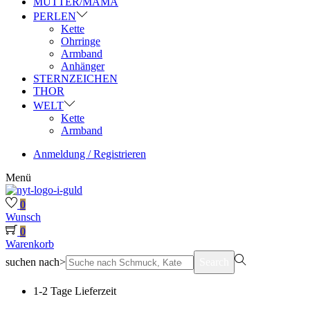
MUTTER/MAMA
PERLEN
Kette
Ohrringe
Armband
Anhänger
STERNZEICHEN
THOR
WELT
Kette
Armband
Anmeldung / Registrieren
Menü
0
Wunsch
0
Warenkorb
suchen nach>
Search
1-2 Tage Lieferzeit