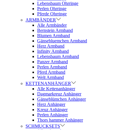
Lebensbaum Ohrringe
Perlen Ohrringe
Pferde Ohrringe
ARMBÄNDER
Alle Armbänder
Bernstein Armband
Blumen Armband
Gänsebluemchen Armband
Herz Armband
Infinity Armband
Lebensbaum Armband
Panzer Armband
Perlen Armband
Pferd Armband
Welt Armband
KETTENANHÄNGER
Alle Kettenanhänger
Dagmarkreuz Anhänger
Gänseblümchen Anhänger
Herz Anhänger
Kreuz Anhänger
Perlen Anhänger
Thors hammer Anhänger
SCHMUCKSETS