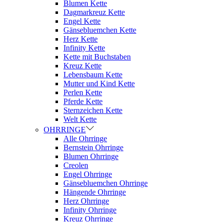
Blumen Kette
Dagmarkreuz Kette
Engel Kette
Gänsebluemchen Kette
Herz Kette
Infinity Kette
Kette mit Buchstaben
Kreuz Kette
Lebensbaum Kette
Mutter und Kind Kette
Perlen Kette
Pferde Kette
Sternzeichen Kette
Welt Kette
OHRRINGE
Alle Ohrringe
Bernstein Ohrringe
Blumen Ohrringe
Creolen
Engel Ohrringe
Gänsebluemchen Ohrringe
Hängende Ohrringe
Herz Ohrringe
Infinity Ohrringe
Kreuz Ohrringe