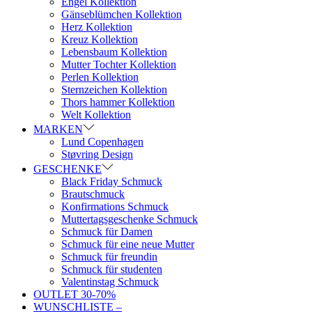
Engel Kollektion
Gänseblümchen Kollektion
Herz Kollektion
Kreuz Kollektion
Lebensbaum Kollektion
Mutter Tochter Kollektion
Perlen Kollektion
Sternzeichen Kollektion
Thors hammer Kollektion
Welt Kollektion
MARKEN
Lund Copenhagen
Støvring Design
GESCHENKE
Black Friday Schmuck
Brautschmuck
Konfirmations Schmuck
Muttertagsgeschenke Schmuck
Schmuck für Damen
Schmuck für eine neue Mutter
Schmuck für freundin
Schmuck für studenten
Valentinstag Schmuck
OUTLET 30-70%
WUNSCHLISTE –