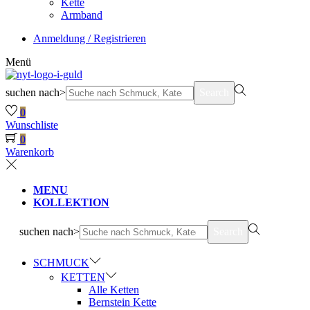
Kette
Armband
Anmeldung / Registrieren
Menü
suchen nach>
Search
0
Wunschliste
0
Warenkorb
MENU
KOLLEKTION
suchen nach>
Search
SCHMUCK
KETTEN
Alle Ketten
Bernstein Kette