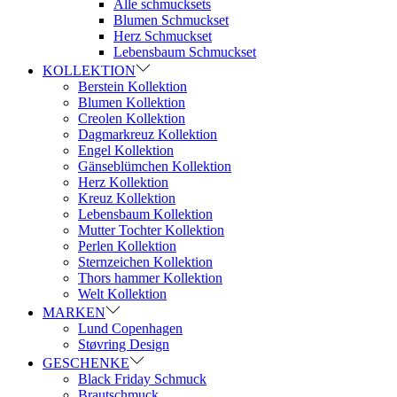
Alle schmucksets
Blumen Schmuckset
Herz Schmuckset
Lebensbaum Schmuckset
KOLLEKTION
Berstein Kollektion
Blumen Kollektion
Creolen Kollektion
Dagmarkreuz Kollektion
Engel Kollektion
Gänseblümchen Kollektion
Herz Kollektion
Kreuz Kollektion
Lebensbaum Kollektion
Mutter Tochter Kollektion
Perlen Kollektion
Sternzeichen Kollektion
Thors hammer Kollektion
Welt Kollektion
MARKEN
Lund Copenhagen
Støvring Design
GESCHENKE
Black Friday Schmuck
Brautschmuck