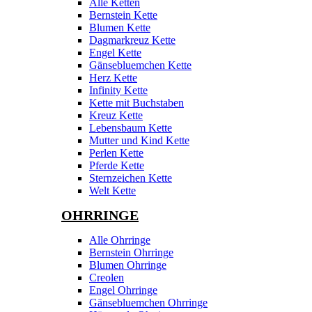
Alle Ketten
Bernstein Kette
Blumen Kette
Dagmarkreuz Kette
Engel Kette
Gänsebluemchen Kette
Herz Kette
Infinity Kette
Kette mit Buchstaben
Kreuz Kette
Lebensbaum Kette
Mutter und Kind Kette
Perlen Kette
Pferde Kette
Sternzeichen Kette
Welt Kette
OHRRINGE
Alle Ohrringe
Bernstein Ohrringe
Blumen Ohrringe
Creolen
Engel Ohrringe
Gänsebluemchen Ohrringe