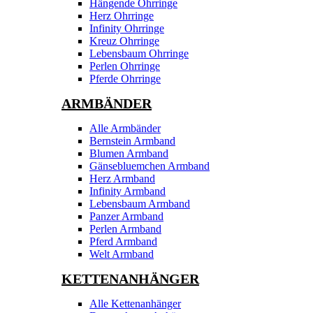
Hängende Ohrringe
Herz Ohrringe
Infinity Ohrringe
Kreuz Ohrringe
Lebensbaum Ohrringe
Perlen Ohrringe
Pferde Ohrringe
ARMBÄNDER
Alle Armbänder
Bernstein Armband
Blumen Armband
Gänsebluemchen Armband
Herz Armband
Infinity Armband
Lebensbaum Armband
Panzer Armband
Perlen Armband
Pferd Armband
Welt Armband
KETTENANHÄNGER
Alle Kettenanhänger