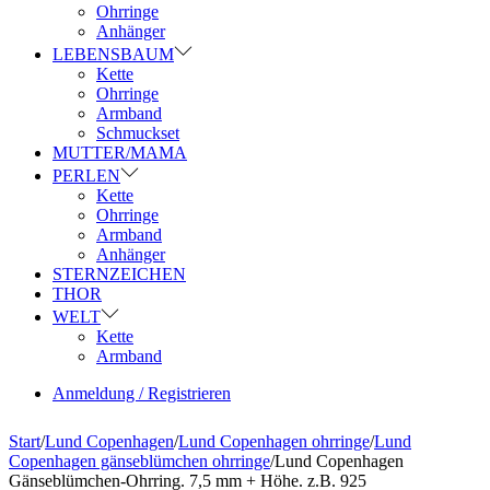
Ohrringe
Anhänger
LEBENSBAUM
Kette
Ohrringe
Armband
Schmuckset
MUTTER/MAMA
PERLEN
Kette
Ohrringe
Armband
Anhänger
STERNZEICHEN
THOR
WELT
Kette
Armband
Anmeldung / Registrieren
Start
/
Lund Copenhagen
/
Lund Copenhagen ohrringe
/
Lund
Copenhagen gänseblümchen ohrringe
/
Lund Copenhagen
Gänseblümchen-Ohrring. 7,5 mm + Höhe. z.B. 925