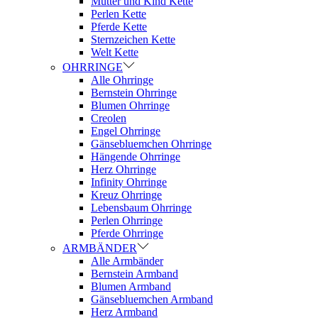
Mutter und Kind Kette
Perlen Kette
Pferde Kette
Sternzeichen Kette
Welt Kette
OHRRINGE
Alle Ohrringe
Bernstein Ohrringe
Blumen Ohrringe
Creolen
Engel Ohrringe
Gänsebluemchen Ohrringe
Hängende Ohrringe
Herz Ohrringe
Infinity Ohrringe
Kreuz Ohrringe
Lebensbaum Ohrringe
Perlen Ohrringe
Pferde Ohrringe
ARMBÄNDER
Alle Armbänder
Bernstein Armband
Blumen Armband
Gänsebluemchen Armband
Herz Armband