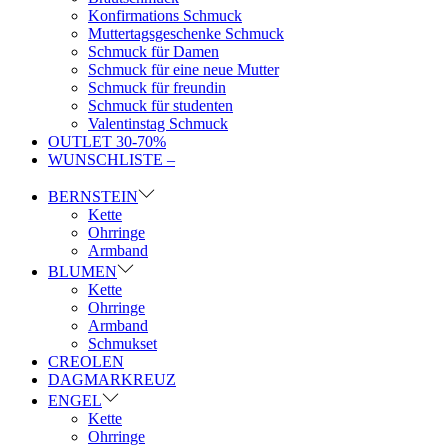
Konfirmations Schmuck
Muttertagsgeschenke Schmuck
Schmuck für Damen
Schmuck für eine neue Mutter
Schmuck für freundin
Schmuck für studenten
Valentinstag Schmuck
OUTLET 30-70%
WUNSCHLISTE –
BERNSTEIN
Kette
Ohrringe
Armband
BLUMEN
Kette
Ohrringe
Armband
Schmukset
CREOLEN
DAGMARKREUZ
ENGEL
Kette
Ohrringe