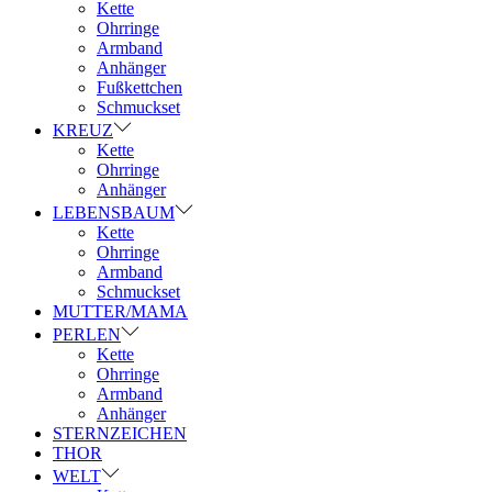
Kette
Ohrringe
Armband
Anhänger
Fußkettchen
Schmuckset
KREUZ
Kette
Ohrringe
Anhänger
LEBENSBAUM
Kette
Ohrringe
Armband
Schmuckset
MUTTER/MAMA
PERLEN
Kette
Ohrringe
Armband
Anhänger
STERNZEICHEN
THOR
WELT