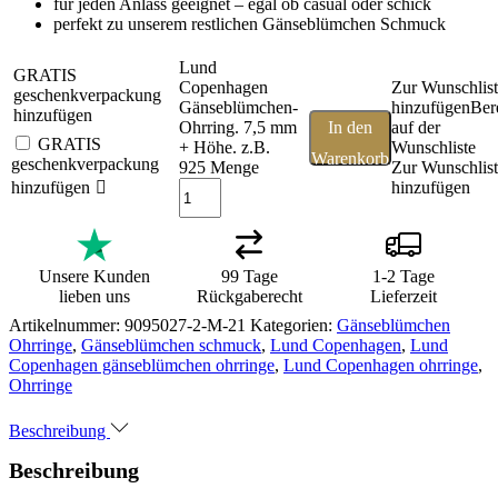
für jeden Anlass geeignet – egal ob casual oder schick
perfekt zu unserem restlichen Gänseblümchen Schmuck
Lund
GRATIS
Copenhagen
Zur Wunschlis
geschenkverpackung
Gänseblümchen-
hinzufügen
Ber
hinzufügen
Ohrring. 7,5 mm
In den
auf der
GRATIS
+ Höhe. z.B.
Wunschliste
Warenkorb
geschenkverpackung
925 Menge
Zur Wunschlis
hinzufügen
hinzufügen
Unsere Kunden
99 Tage
1-2 Tage
lieben uns
Rückgaberecht
Lieferzeit
Artikelnummer:
9095027-2-M-21
Kategorien:
Gänseblümchen
Ohrringe
,
Gänseblümchen schmuck
,
Lund Copenhagen
,
Lund
Copenhagen gänseblümchen ohrringe
,
Lund Copenhagen ohrringe
,
Ohrringe
Beschreibung
Beschreibung