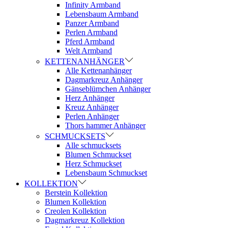
Infinity Armband
Lebensbaum Armband
Panzer Armband
Perlen Armband
Pferd Armband
Welt Armband
KETTENANHÄNGER
Alle Kettenanhänger
Dagmarkreuz Anhänger
Gänseblümchen Anhänger
Herz Anhänger
Kreuz Anhänger
Perlen Anhänger
Thors hammer Anhänger
SCHMUCKSETS
Alle schmucksets
Blumen Schmuckset
Herz Schmuckset
Lebensbaum Schmuckset
KOLLEKTION
Berstein Kollektion
Blumen Kollektion
Creolen Kollektion
Dagmarkreuz Kollektion