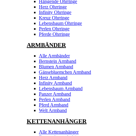
Hängende Ohrringe
Herz Ohrringe
Infinity Ohrringe
Kreuz Ohrringe
Lebensbaum Ohrringe
Perlen Ohrringe
Pferde Ohrringe
ARMBÄNDER
Alle Armbänder
Bernstein Armband
Blumen Armband
Gänsebluemchen Armband
Herz Armband
Infinity Armband
Lebensbaum Armband
Panzer Armband
Perlen Armband
Pferd Armband
Welt Armband
KETTENANHÄNGER
Alle Kettenanhänger