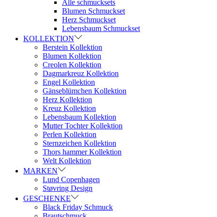
Alle schmucksets
Blumen Schmuckset
Herz Schmuckset
Lebensbaum Schmuckset
KOLLEKTION
Berstein Kollektion
Blumen Kollektion
Creolen Kollektion
Dagmarkreuz Kollektion
Engel Kollektion
Gänseblümchen Kollektion
Herz Kollektion
Kreuz Kollektion
Lebensbaum Kollektion
Mutter Tochter Kollektion
Perlen Kollektion
Sternzeichen Kollektion
Thors hammer Kollektion
Welt Kollektion
MARKEN
Lund Copenhagen
Støvring Design
GESCHENKE
Black Friday Schmuck
Brautschmuck