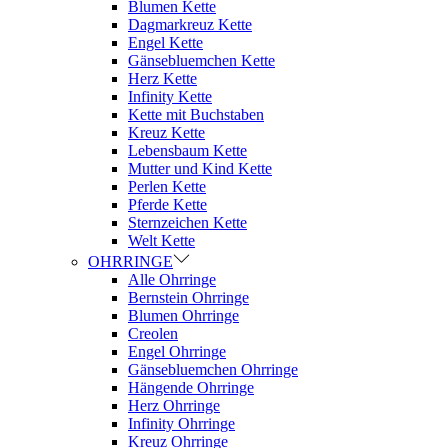
Blumen Kette
Dagmarkreuz Kette
Engel Kette
Gänsebluemchen Kette
Herz Kette
Infinity Kette
Kette mit Buchstaben
Kreuz Kette
Lebensbaum Kette
Mutter und Kind Kette
Perlen Kette
Pferde Kette
Sternzeichen Kette
Welt Kette
OHRRINGE
Alle Ohrringe
Bernstein Ohrringe
Blumen Ohrringe
Creolen
Engel Ohrringe
Gänsebluemchen Ohrringe
Hängende Ohrringe
Herz Ohrringe
Infinity Ohrringe
Kreuz Ohrringe