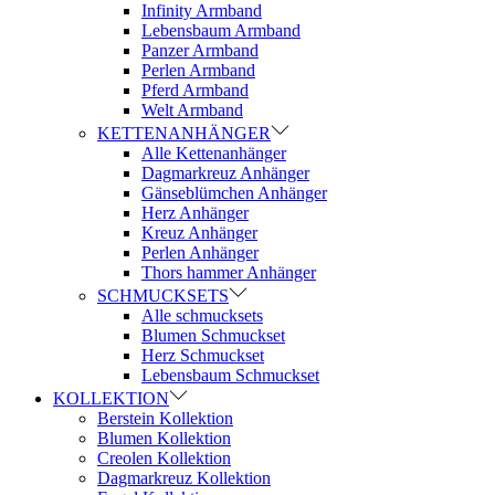
Infinity Armband
Lebensbaum Armband
Panzer Armband
Perlen Armband
Pferd Armband
Welt Armband
KETTENANHÄNGER
Alle Kettenanhänger
Dagmarkreuz Anhänger
Gänseblümchen Anhänger
Herz Anhänger
Kreuz Anhänger
Perlen Anhänger
Thors hammer Anhänger
SCHMUCKSETS
Alle schmucksets
Blumen Schmuckset
Herz Schmuckset
Lebensbaum Schmuckset
KOLLEKTION
Berstein Kollektion
Blumen Kollektion
Creolen Kollektion
Dagmarkreuz Kollektion