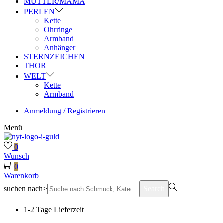
MUTTER/MAMA
PERLEN
Kette
Ohrringe
Armband
Anhänger
STERNZEICHEN
THOR
WELT
Kette
Armband
Anmeldung / Registrieren
Menü
0
Wunsch
0
Warenkorb
suchen nach>
Search
1-2 Tage Lieferzeit