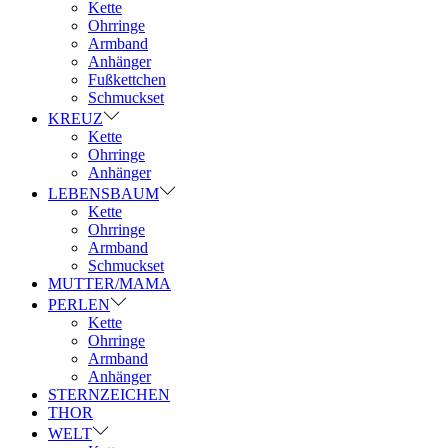
Kette
Ohrringe
Armband
Anhänger
Fußkettchen
Schmuckset
KREUZ
Kette
Ohrringe
Anhänger
LEBENSBAUM
Kette
Ohrringe
Armband
Schmuckset
MUTTER/MAMA
PERLEN
Kette
Ohrringe
Armband
Anhänger
STERNZEICHEN
THOR
WELT