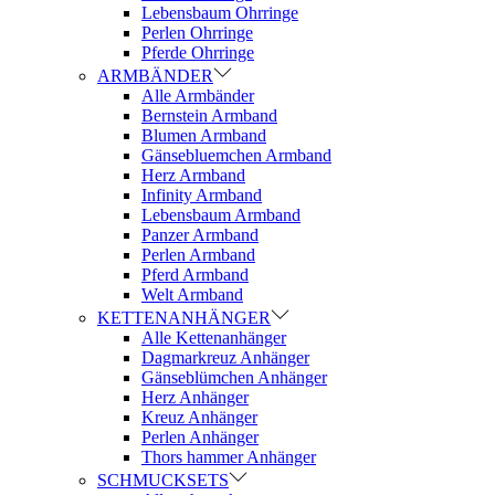
Lebensbaum Ohrringe
Perlen Ohrringe
Pferde Ohrringe
ARMBÄNDER
Alle Armbänder
Bernstein Armband
Blumen Armband
Gänsebluemchen Armband
Herz Armband
Infinity Armband
Lebensbaum Armband
Panzer Armband
Perlen Armband
Pferd Armband
Welt Armband
KETTENANHÄNGER
Alle Kettenanhänger
Dagmarkreuz Anhänger
Gänseblümchen Anhänger
Herz Anhänger
Kreuz Anhänger
Perlen Anhänger
Thors hammer Anhänger
SCHMUCKSETS