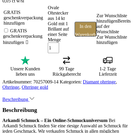
0,05 ct w/si
Ovale
GRATIS
Ohrstecker
Zur Wunschliste
geschenkverpackung
aus 14 kt
hinzufügen
Bereits
hinzufügen
Gold mit 1
In den
auf der
Brillant auf
GRATIS
Wunschliste
einer Seite
Warenkorb
geschenkverpackung
Zur Wunschliste
Menge
hinzufügen
hinzufügen
Unsere Kunden
99 Tage
1-2 Tage
lieben uns
Rückgaberecht
Lieferzeit
Artikelnummer:
70257009-14
Kategorien:
Diamant ohrringe
,
Ohrringe
,
Ohrringe gold
Beschreibung
Beschreibung
Arkandi Schmuck – Ein Online-Schmuckuniversum
Bei
Arkandi Schmuck finden Sie eine riesige Auswahl an Schmuck für
jeden Geschmack. Wir verkaufen Schmuck in allen möglichen