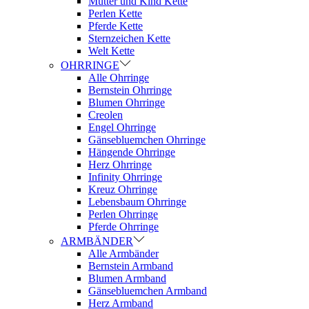
Mutter und Kind Kette
Perlen Kette
Pferde Kette
Sternzeichen Kette
Welt Kette
OHRRINGE
Alle Ohrringe
Bernstein Ohrringe
Blumen Ohrringe
Creolen
Engel Ohrringe
Gänsebluemchen Ohrringe
Hängende Ohrringe
Herz Ohrringe
Infinity Ohrringe
Kreuz Ohrringe
Lebensbaum Ohrringe
Perlen Ohrringe
Pferde Ohrringe
ARMBÄNDER
Alle Armbänder
Bernstein Armband
Blumen Armband
Gänsebluemchen Armband
Herz Armband