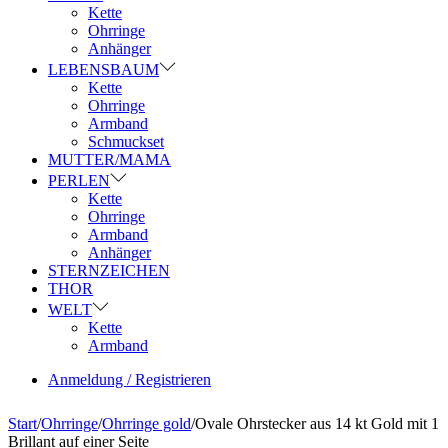
Kette
Ohrringe
Anhänger
LEBENSBAUM
Kette
Ohrringe
Armband
Schmuckset
MUTTER/MAMA
PERLEN
Kette
Ohrringe
Armband
Anhänger
STERNZEICHEN
THOR
WELT
Kette
Armband
Anmeldung / Registrieren
Start
/
Ohrringe
/
Ohrringe gold
/
Ovale Ohrstecker aus 14 kt Gold mit 1
Brillant auf einer Seite