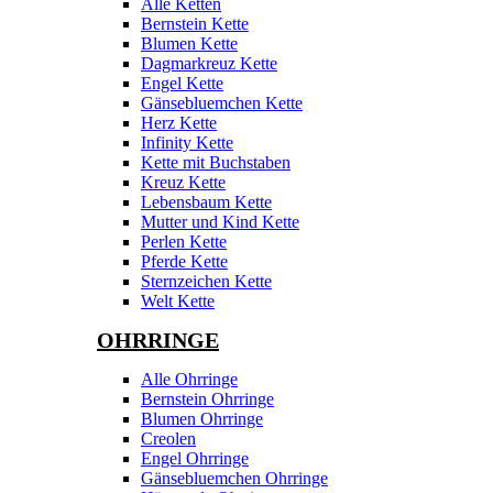
Alle Ketten
Bernstein Kette
Blumen Kette
Dagmarkreuz Kette
Engel Kette
Gänsebluemchen Kette
Herz Kette
Infinity Kette
Kette mit Buchstaben
Kreuz Kette
Lebensbaum Kette
Mutter und Kind Kette
Perlen Kette
Pferde Kette
Sternzeichen Kette
Welt Kette
OHRRINGE
Alle Ohrringe
Bernstein Ohrringe
Blumen Ohrringe
Creolen
Engel Ohrringe
Gänsebluemchen Ohrringe