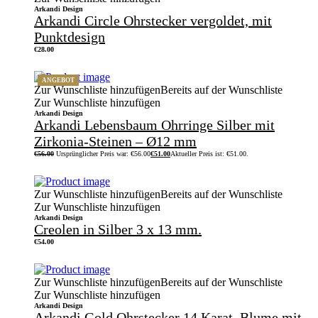
Arkandi Design
Arkandi Circle Ohrstecker vergoldet, mit
Punktdesign
€
28.00
ANGEBOT
Zur Wunschliste hinzufügen
Bereits auf der Wunschliste
Zur Wunschliste hinzufügen
Arkandi Design
Arkandi Lebensbaum Ohrringe Silber mit
Zirkonia-Steinen – Ø12 mm
€
56.00
Ursprünglicher Preis war: €56.00
€
51.00
Aktueller Preis ist: €51.00.
Zur Wunschliste hinzufügen
Bereits auf der Wunschliste
Zur Wunschliste hinzufügen
Arkandi Design
Creolen in Silber 3 x 13 mm.
€
54.00
Zur Wunschliste hinzufügen
Bereits auf der Wunschliste
Zur Wunschliste hinzufügen
Arkandi Design
Arkandi Gold Ohrstecker 14 Karat, Blume mit