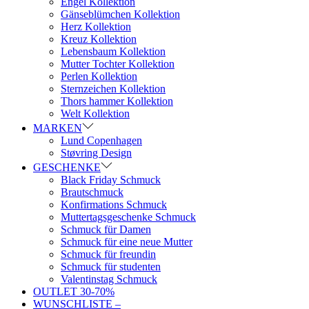
Engel Kollektion
Gänseblümchen Kollektion
Herz Kollektion
Kreuz Kollektion
Lebensbaum Kollektion
Mutter Tochter Kollektion
Perlen Kollektion
Sternzeichen Kollektion
Thors hammer Kollektion
Welt Kollektion
MARKEN
Lund Copenhagen
Støvring Design
GESCHENKE
Black Friday Schmuck
Brautschmuck
Konfirmations Schmuck
Muttertagsgeschenke Schmuck
Schmuck für Damen
Schmuck für eine neue Mutter
Schmuck für freundin
Schmuck für studenten
Valentinstag Schmuck
OUTLET 30-70%
WUNSCHLISTE –