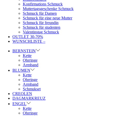
Konfirmations Schmuck
Muttertagsgeschenke Schmuck
Schmuck für Damen
Schmuck für eine neue Mutter
Schmuck für freundin
Schmuck für studenten
Valentinstag Schmuck
OUTLET 30-70%
WUNSCHLISTE –
BERNSTEIN
Kette
Ohrringe
Armband
BLUMEN
Kette
Ohrringe
Armband
Schmukset
CREOLEN
DAGMARKREUZ
ENGEL
Kette
Ohrringe