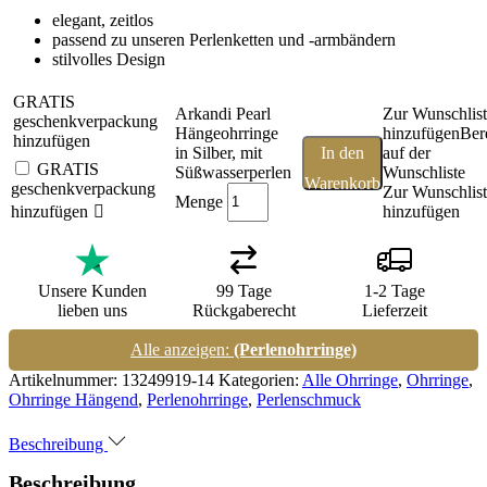
elegant, zeitlos
passend zu unseren Perlenketten und -armbändern
stilvolles Design
GRATIS
Arkandi Pearl
Zur Wunschlis
geschenkverpackung
Hängeohrringe
hinzufügen
Ber
hinzufügen
in Silber, mit
In den
auf der
GRATIS
Süßwasserperlen
Wunschliste
Warenkorb
geschenkverpackung
Zur Wunschlis
Menge
hinzufügen
hinzufügen
Unsere Kunden
99 Tage
1-2 Tage
lieben uns
Rückgaberecht
Lieferzeit
Alle anzeigen:
(Perlenohrringe)
Artikelnummer:
13249919-14
Kategorien:
Alle Ohrringe
,
Ohrringe
,
Ohrringe Hängend
,
Perlenohrringe
,
Perlenschmuck
Beschreibung
Beschreibung