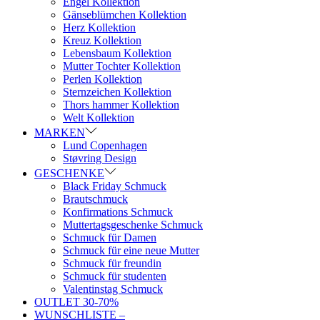
Engel Kollektion
Gänseblümchen Kollektion
Herz Kollektion
Kreuz Kollektion
Lebensbaum Kollektion
Mutter Tochter Kollektion
Perlen Kollektion
Sternzeichen Kollektion
Thors hammer Kollektion
Welt Kollektion
MARKEN
Lund Copenhagen
Støvring Design
GESCHENKE
Black Friday Schmuck
Brautschmuck
Konfirmations Schmuck
Muttertagsgeschenke Schmuck
Schmuck für Damen
Schmuck für eine neue Mutter
Schmuck für freundin
Schmuck für studenten
Valentinstag Schmuck
OUTLET 30-70%
WUNSCHLISTE –