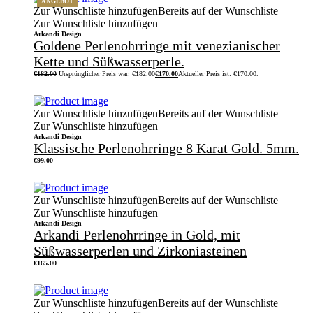
ANGEBOT
Zur Wunschliste hinzufügen
Bereits auf der Wunschliste
Zur Wunschliste hinzufügen
Arkandi Design
Goldene Perlenohrringe mit venezianischer
Kette und Süßwasserperle.
€
182.00
Ursprünglicher Preis war: €182.00
€
170.00
Aktueller Preis ist: €170.00.
Zur Wunschliste hinzufügen
Bereits auf der Wunschliste
Zur Wunschliste hinzufügen
Arkandi Design
Klassische Perlenohrringe 8 Karat Gold. 5mm.
€
99.00
Zur Wunschliste hinzufügen
Bereits auf der Wunschliste
Zur Wunschliste hinzufügen
Arkandi Design
Arkandi Perlenohrringe in Gold, mit
Süßwasserperlen und Zirkoniasteinen
€
165.00
Zur Wunschliste hinzufügen
Bereits auf der Wunschliste