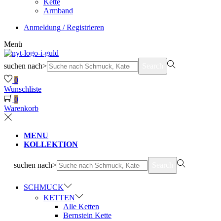
Kette
Armband
Anmeldung / Registrieren
Menü
suchen nach>
Search
0
Wunschliste
0
Warenkorb
MENU
KOLLEKTION
suchen nach>
Search
SCHMUCK
KETTEN
Alle Ketten
Bernstein Kette