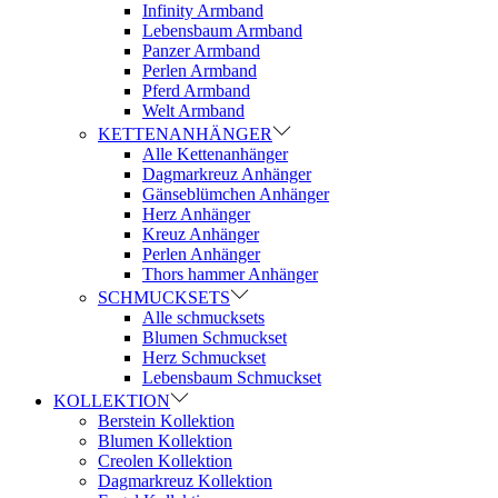
Infinity Armband
Lebensbaum Armband
Panzer Armband
Perlen Armband
Pferd Armband
Welt Armband
KETTENANHÄNGER
Alle Kettenanhänger
Dagmarkreuz Anhänger
Gänseblümchen Anhänger
Herz Anhänger
Kreuz Anhänger
Perlen Anhänger
Thors hammer Anhänger
SCHMUCKSETS
Alle schmucksets
Blumen Schmuckset
Herz Schmuckset
Lebensbaum Schmuckset
KOLLEKTION
Berstein Kollektion
Blumen Kollektion
Creolen Kollektion
Dagmarkreuz Kollektion