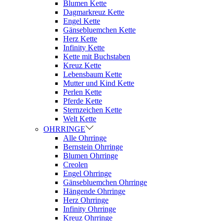
Blumen Kette
Dagmarkreuz Kette
Engel Kette
Gänsebluemchen Kette
Herz Kette
Infinity Kette
Kette mit Buchstaben
Kreuz Kette
Lebensbaum Kette
Mutter und Kind Kette
Perlen Kette
Pferde Kette
Sternzeichen Kette
Welt Kette
OHRRINGE
Alle Ohrringe
Bernstein Ohrringe
Blumen Ohrringe
Creolen
Engel Ohrringe
Gänsebluemchen Ohrringe
Hängende Ohrringe
Herz Ohrringe
Infinity Ohrringe
Kreuz Ohrringe