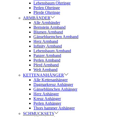
Lebensbaum Ohrringe
Perlen Ohrringe
Pferde Ohrringe
ARMBÄNDER
Alle Armbänder
Bernstein Armband
Blumen Armband
Gänsebluemchen Armband
Herz Armband
Infinity Armband
Lebensbaum Armband
Panzer Armband
Perlen Armband
Pferd Armband
Welt Armband
KETTENANHÄNGER
Alle Kettenanhänger
Dagmarkreuz Anhänger
Gänseblümchen Anhänger
Herz Anhänger
Kreuz Anhänger
Perlen Anhänger
Thors hammer Anhänger
SCHMUCKSETS