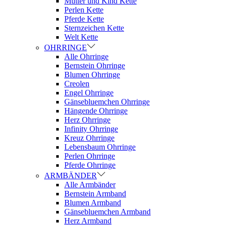
Mutter und Kind Kette
Perlen Kette
Pferde Kette
Sternzeichen Kette
Welt Kette
OHRRINGE
Alle Ohrringe
Bernstein Ohrringe
Blumen Ohrringe
Creolen
Engel Ohrringe
Gänsebluemchen Ohrringe
Hängende Ohrringe
Herz Ohrringe
Infinity Ohrringe
Kreuz Ohrringe
Lebensbaum Ohrringe
Perlen Ohrringe
Pferde Ohrringe
ARMBÄNDER
Alle Armbänder
Bernstein Armband
Blumen Armband
Gänsebluemchen Armband
Herz Armband