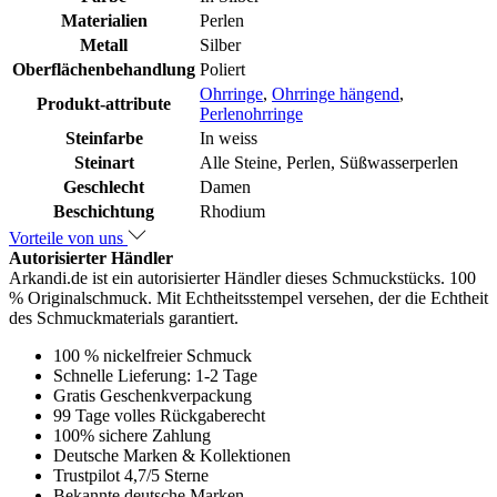
Materialien
Perlen
Metall
Silber
Oberflächenbehandlung
Poliert
Ohrringe
,
Ohrringe hängend
,
Produkt-attribute
Perlenohrringe
Steinfarbe
In weiss
Steinart
Alle Steine, Perlen, Süßwasserperlen
Geschlecht
Damen
Beschichtung
Rhodium
Vorteile von uns
Autorisierter Händler
Arkandi.de ist ein autorisierter Händler dieses Schmuckstücks. 100
% Originalschmuck. Mit Echtheitsstempel versehen, der die Echtheit
des Schmuckmaterials garantiert.
100 % nickelfreier Schmuck
Schnelle Lieferung: 1-2 Tage
Gratis Geschenkverpackung
99 Tage volles Rückgaberecht
100% sichere Zahlung
Deutsche Marken & Kollektionen
Trustpilot 4,7/5 Sterne
Bekannte deutsche Marken