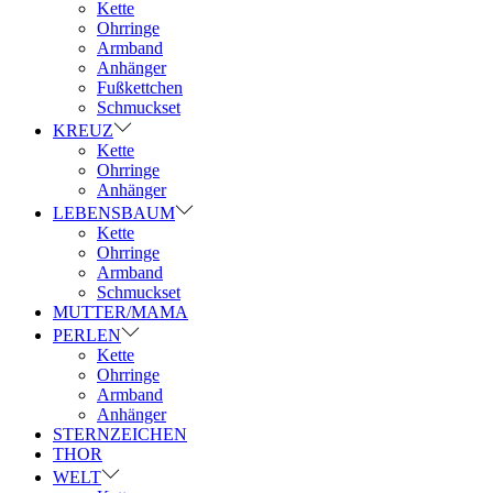
Kette
Ohrringe
Armband
Anhänger
Fußkettchen
Schmuckset
KREUZ
Kette
Ohrringe
Anhänger
LEBENSBAUM
Kette
Ohrringe
Armband
Schmuckset
MUTTER/MAMA
PERLEN
Kette
Ohrringe
Armband
Anhänger
STERNZEICHEN
THOR
WELT