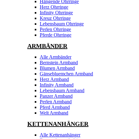
Hängende Ohrringe
Herz Ohrringe
Infinity Ohrringe
Kreuz Ohrringe
Lebensbaum Ohrringe
Perlen Ohrringe
Pferde Ohrringe
ARMBÄNDER
Alle Armbänder
Bernstein Armband
Blumen Armband
Gänsebluemchen Armband
Herz Armband
Infinity Armband
Lebensbaum Armband
Panzer Armband
Perlen Armband
Pferd Armband
Welt Armband
KETTENANHÄNGER
Alle Kettenanhänger