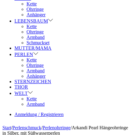
Kette
Ohrringe
Anhänger
LEBENSBAUM
Kette
Ohrringe
Armband
Schmuckset
MUTTER/MAMA
PERLEN
Kette
Ohrringe
Armband
Anhänger
STERNZEICHEN
THOR
WELT
Kette
Armband
Anmeldung / Registrieren
Start
/
Perlenschmuck
/
Perlenohrringe
/
Arkandi Pearl Hängeohrringe
in Silber, mit Süßwasserperlen