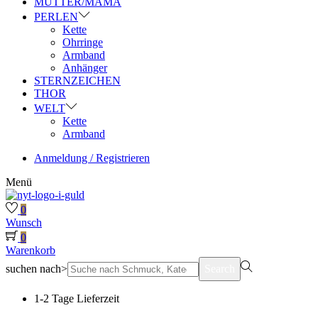
MUTTER/MAMA
PERLEN
Kette
Ohrringe
Armband
Anhänger
STERNZEICHEN
THOR
WELT
Kette
Armband
Anmeldung / Registrieren
Menü
0
Wunsch
0
Warenkorb
suchen nach>
Search
1-2 Tage Lieferzeit