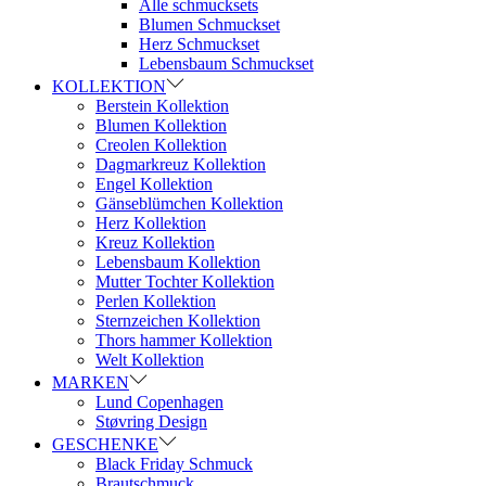
Alle schmucksets
Blumen Schmuckset
Herz Schmuckset
Lebensbaum Schmuckset
KOLLEKTION
Berstein Kollektion
Blumen Kollektion
Creolen Kollektion
Dagmarkreuz Kollektion
Engel Kollektion
Gänseblümchen Kollektion
Herz Kollektion
Kreuz Kollektion
Lebensbaum Kollektion
Mutter Tochter Kollektion
Perlen Kollektion
Sternzeichen Kollektion
Thors hammer Kollektion
Welt Kollektion
MARKEN
Lund Copenhagen
Støvring Design
GESCHENKE
Black Friday Schmuck
Brautschmuck