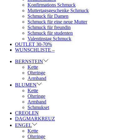
Konfirmations Schmuck
Muttertagsgeschenke Schmuck
Schmuck für Damen
Schmuck für eine neue Mutter
Schmuck für freundin
Schmuck für studenten
Valentinstag Schmuck
OUTLET 30-70%
WUNSCHLISTE –
BERNSTEIN
Kette
Ohrringe
Armband
BLUMEN
Kette
Ohrringe
Armband
Schmukset
CREOLEN
DAGMARKREUZ
ENGEL
Kette
Ohrringe