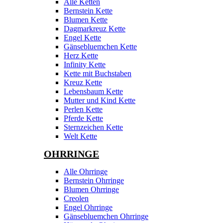
Alle Ketten
Bernstein Kette
Blumen Kette
Dagmarkreuz Kette
Engel Kette
Gänsebluemchen Kette
Herz Kette
Infinity Kette
Kette mit Buchstaben
Kreuz Kette
Lebensbaum Kette
Mutter und Kind Kette
Perlen Kette
Pferde Kette
Sternzeichen Kette
Welt Kette
OHRRINGE
Alle Ohrringe
Bernstein Ohrringe
Blumen Ohrringe
Creolen
Engel Ohrringe
Gänsebluemchen Ohrringe