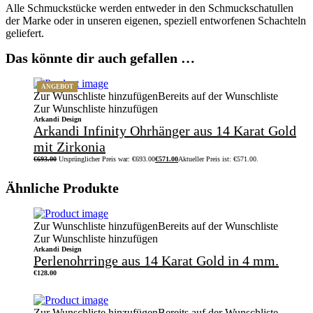
Alle Schmuckstücke werden entweder in den Schmuckschatullen
der Marke oder in unseren eigenen, speziell entworfenen Schachteln
geliefert.
Das könnte dir auch gefallen …
ANGEBOT
Zur Wunschliste hinzufügen
Bereits auf der Wunschliste
Zur Wunschliste hinzufügen
Arkandi Design
Arkandi Infinity Ohrhänger aus 14 Karat Gold
mit Zirkonia
€
693.00
Ursprünglicher Preis war: €693.00
€
571.00
Aktueller Preis ist: €571.00.
Ähnliche Produkte
Zur Wunschliste hinzufügen
Bereits auf der Wunschliste
Zur Wunschliste hinzufügen
Arkandi Design
Perlenohrringe aus 14 Karat Gold in 4 mm.
€
128.00
Zur Wunschliste hinzufügen
Bereits auf der Wunschliste