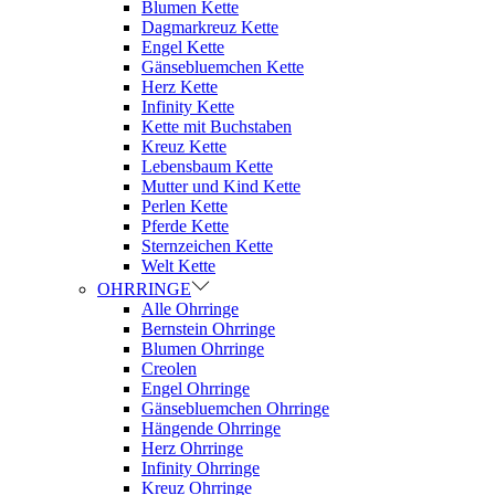
Blumen Kette
Dagmarkreuz Kette
Engel Kette
Gänsebluemchen Kette
Herz Kette
Infinity Kette
Kette mit Buchstaben
Kreuz Kette
Lebensbaum Kette
Mutter und Kind Kette
Perlen Kette
Pferde Kette
Sternzeichen Kette
Welt Kette
OHRRINGE
Alle Ohrringe
Bernstein Ohrringe
Blumen Ohrringe
Creolen
Engel Ohrringe
Gänsebluemchen Ohrringe
Hängende Ohrringe
Herz Ohrringe
Infinity Ohrringe
Kreuz Ohrringe