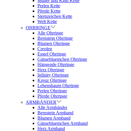
Mutter und Kind Kette
Perlen Kette
Pferde Kette
Sternzeichen Kette
Welt Kette
OHRRINGE
Alle Ohrringe
Bernstein Ohrringe
Blumen Ohrringe
Creolen
Engel Ohrringe
Gänsebluemchen Ohrringe
Hängende Ohrringe
Herz Ohrringe
Infinity Ohrringe
Kreuz Ohrringe
Lebensbaum Ohrringe
Perlen Ohrringe
Pferde Ohrringe
ARMBÄNDER
Alle Armbänder
Bernstein Armband
Blumen Armband
Gänsebluemchen Armband
Herz Armband