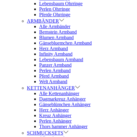
Lebensbaum Ohrringe
Perlen Ohrringe
Pferde Ohrringe
ARMBÄNDER
Alle Armbänder
Bernstein Armband
Blumen Armband
Gänsebluemchen Armband
Herz Armband
Infinity Armband
Lebensbaum Armband
Panzer Armband
Perlen Armband
Pferd Armband
Welt Armband
KETTENANHÄNGER
Alle Kettenanhänger
Dagmarkreuz Anhänger
Gänseblümchen Anhänger
Herz Anhänger
Kreuz Anhänger
Perlen Anhänger
Thors hammer Anhänger
SCHMUCKSETS