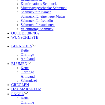
Konfirmations Schmuck
Muttertagsgeschenke Schmuck
Schmuck für Damen
Schmuck für eine neue Mutter
Schmuck für freundin
Schmuck für studenten
Valentinstag Schmuck
OUTLET 30-70%
WUNSCHLISTE –
BERNSTEIN
Kette
Ohrringe
Armband
BLUMEN
Kette
Ohrringe
Armband
Schmukset
CREOLEN
DAGMARKREUZ
ENGEL
Kette
Ohrringe