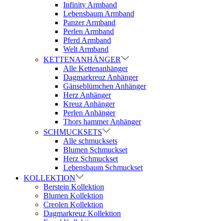
Infinity Armband
Lebensbaum Armband
Panzer Armband
Perlen Armband
Pferd Armband
Welt Armband
KETTENANHÄNGER
Alle Kettenanhänger
Dagmarkreuz Anhänger
Gänseblümchen Anhänger
Herz Anhänger
Kreuz Anhänger
Perlen Anhänger
Thors hammer Anhänger
SCHMUCKSETS
Alle schmucksets
Blumen Schmuckset
Herz Schmuckset
Lebensbaum Schmuckset
KOLLEKTION
Berstein Kollektion
Blumen Kollektion
Creolen Kollektion
Dagmarkreuz Kollektion