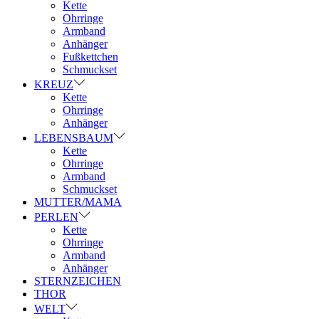
Kette
Ohrringe
Armband
Anhänger
Fußkettchen
Schmuckset
KREUZ
Kette
Ohrringe
Anhänger
LEBENSBAUM
Kette
Ohrringe
Armband
Schmuckset
MUTTER/MAMA
PERLEN
Kette
Ohrringe
Armband
Anhänger
STERNZEICHEN
THOR
WELT