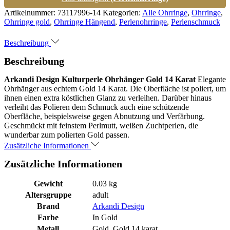
Artikelnummer:
73117996-14
Kategorien:
Alle Ohrringe
,
Ohrringe
,
Ohrringe gold
,
Ohrringe Hängend
,
Perlenohrringe
,
Perlenschmuck
Beschreibung
Beschreibung
Arkandi Design Kulturperle Ohrhänger Gold 14 Karat
Elegante
Ohrhänger aus echtem Gold 14 Karat. Die Oberfläche ist poliert, um
ihnen einen extra köstlichen Glanz zu verleihen. Darüber hinaus
verleiht das Polieren dem Schmuck auch eine schützende
Oberfläche, beispielsweise gegen Abnutzung und Verfärbung.
Geschmückt mit feinstem Perlmutt, weißen Zuchtperlen, die
wunderbar zum polierten Gold passen.
Zusätzliche Informationen
Zusätzliche Informationen
Gewicht
0.03 kg
Altersgruppe
adult
Brand
Arkandi Design
Farbe
In Gold
Metall
Gold, Gold 14 karat