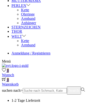
MUTTER/MAMA
PERLEN
Kette
Ohrringe
Armband
Anhänger
STERNZEICHEN
THOR
WELT
Kette
Armband
Anmeldung / Registrieren
Menü
0
Wunsch
0
Warenkorb
suchen nach>
Search
1-2 Tage Lieferzeit