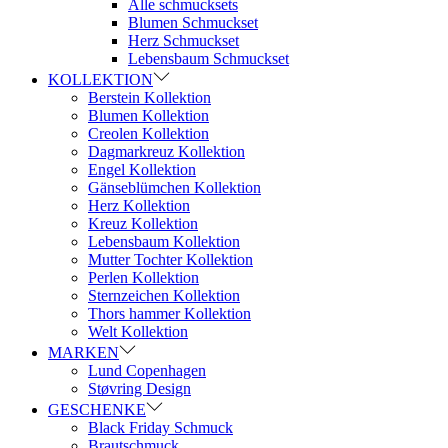
Alle schmucksets
Blumen Schmuckset
Herz Schmuckset
Lebensbaum Schmuckset
KOLLEKTION
Berstein Kollektion
Blumen Kollektion
Creolen Kollektion
Dagmarkreuz Kollektion
Engel Kollektion
Gänseblümchen Kollektion
Herz Kollektion
Kreuz Kollektion
Lebensbaum Kollektion
Mutter Tochter Kollektion
Perlen Kollektion
Sternzeichen Kollektion
Thors hammer Kollektion
Welt Kollektion
MARKEN
Lund Copenhagen
Støvring Design
GESCHENKE
Black Friday Schmuck
Brautschmuck