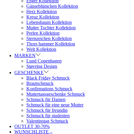
Engel Kollektion
Gänseblümchen Kollektion
Herz Kollektion
Kreuz Kollektion
Lebensbaum Kollektion
Mutter Tochter Kollektion
Perlen Kollektion
Sternzeichen Kollektion
Thors hammer Kollektion
Welt Kollektion
MARKEN
Lund Copenhagen
Støvring Design
GESCHENKE
Black Friday Schmuck
Brautschmuck
Konfirmations Schmuck
Muttertagsgeschenke Schmuck
Schmuck für Damen
Schmuck für eine neue Mutter
Schmuck für freundin
Schmuck für studenten
Valentinstag Schmuck
OUTLET 30-70%
WUNSCHLISTE –