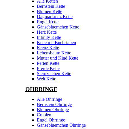
Alle Ketten
Bernstein Kette
Blumen Kette
Dagmarkreuz Kette
Engel Kette
Gänsebluemchen Kette
Herz Kette
Infinity Kette
Kette mit Buchstaben
Kreuz Kette
Lebensbaum Kette
Mutter und Kind Kette
Perlen Kette
Pferde Kette
Sternzeichen Kette
Welt Kette
OHRRINGE
Alle Ohrringe
Bernstein Ohrringe
Blumen Ohrringe
Creolen
Engel Ohrringe
Gänsebluemchen Ohrringe