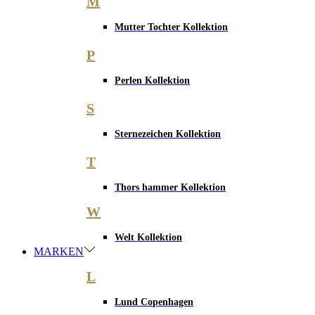
M
Mutter Tochter Kollektion
P
Perlen Kollektion
S
Sternezeichen Kollektion
T
Thors hammer Kollektion
W
Welt Kollektion
MARKEN
L
Lund Copenhagen