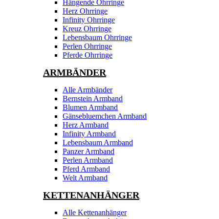
Hängende Ohrringe
Herz Ohrringe
Infinity Ohrringe
Kreuz Ohrringe
Lebensbaum Ohrringe
Perlen Ohrringe
Pferde Ohrringe
ARMBÄNDER
Alle Armbänder
Bernstein Armband
Blumen Armband
Gänsebluemchen Armband
Herz Armband
Infinity Armband
Lebensbaum Armband
Panzer Armband
Perlen Armband
Pferd Armband
Welt Armband
KETTENANHÄNGER
Alle Kettenanhänger