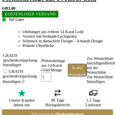
€
493.00
KOSTENLOSER VERSAND
Auf Lager
Ohrhänger aus echtem 14 Karat Gold
Verziert mit Perlmutt-Zuchtperlen
Schmuck in dänischem Design – Arkandi-Design
Polierte Oberfläche
GRATIS
Zur Wunschliste
geschenkverpackung
Perlenohrringe
hinzufügen
Bereit
hinzufügen
aus 14 Karat
In den
auf der
Gold Menge
GRATIS
Wunschliste
Warenkorb
geschenkverpackung
Zur Wunschliste
hinzufügen
hinzufügen
Unsere Kunden
99 Tage
1-2 Tage
lieben uns
Rückgaberecht
Lieferzeit
Alle anzeigen:
(Perlenohrringe)