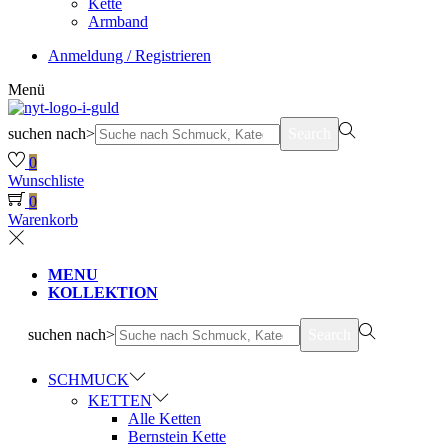
Kette
Armband
Anmeldung / Registrieren
Menü
suchen nach>
Search
0
Wunschliste
0
Warenkorb
MENU
KOLLEKTION
suchen nach>
Search
SCHMUCK
KETTEN
Alle Ketten
Bernstein Kette