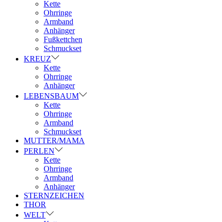
Kette
Ohrringe
Armband
Anhänger
Fußkettchen
Schmuckset
KREUZ
Kette
Ohrringe
Anhänger
LEBENSBAUM
Kette
Ohrringe
Armband
Schmuckset
MUTTER/MAMA
PERLEN
Kette
Ohrringe
Armband
Anhänger
STERNZEICHEN
THOR
WELT