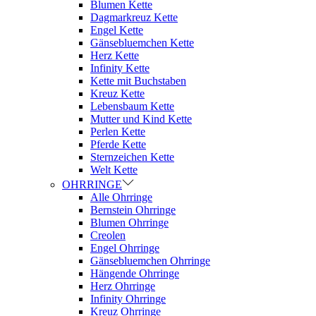
Blumen Kette
Dagmarkreuz Kette
Engel Kette
Gänsebluemchen Kette
Herz Kette
Infinity Kette
Kette mit Buchstaben
Kreuz Kette
Lebensbaum Kette
Mutter und Kind Kette
Perlen Kette
Pferde Kette
Sternzeichen Kette
Welt Kette
OHRRINGE
Alle Ohrringe
Bernstein Ohrringe
Blumen Ohrringe
Creolen
Engel Ohrringe
Gänsebluemchen Ohrringe
Hängende Ohrringe
Herz Ohrringe
Infinity Ohrringe
Kreuz Ohrringe