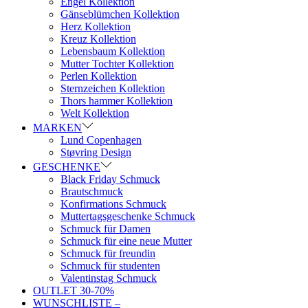
Engel Kollektion
Gänseblümchen Kollektion
Herz Kollektion
Kreuz Kollektion
Lebensbaum Kollektion
Mutter Tochter Kollektion
Perlen Kollektion
Sternzeichen Kollektion
Thors hammer Kollektion
Welt Kollektion
MARKEN
Lund Copenhagen
Støvring Design
GESCHENKE
Black Friday Schmuck
Brautschmuck
Konfirmations Schmuck
Muttertagsgeschenke Schmuck
Schmuck für Damen
Schmuck für eine neue Mutter
Schmuck für freundin
Schmuck für studenten
Valentinstag Schmuck
OUTLET 30-70%
WUNSCHLISTE –