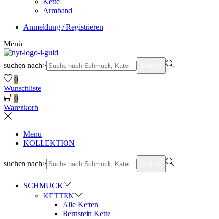
Kette
Armband
Anmeldung / Registrieren
Menü
suchen nach>
Search
0
Wunschliste
0
Warenkorb
Menu
KOLLEKTION
suchen nach>
Search
SCHMUCK
KETTEN
Alle Ketten
Bernstein Kette