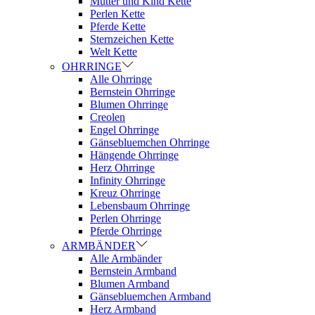
Mutter und Kind Kette
Perlen Kette
Pferde Kette
Sternzeichen Kette
Welt Kette
OHRRINGE
Alle Ohrringe
Bernstein Ohrringe
Blumen Ohrringe
Creolen
Engel Ohrringe
Gänsebluemchen Ohrringe
Hängende Ohrringe
Herz Ohrringe
Infinity Ohrringe
Kreuz Ohrringe
Lebensbaum Ohrringe
Perlen Ohrringe
Pferde Ohrringe
ARMBÄNDER
Alle Armbänder
Bernstein Armband
Blumen Armband
Gänsebluemchen Armband
Herz Armband