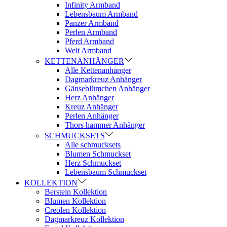
Infinity Armband
Lebensbaum Armband
Panzer Armband
Perlen Armband
Pferd Armband
Welt Armband
KETTENANHÄNGER
Alle Kettenanhänger
Dagmarkreuz Anhänger
Gänseblümchen Anhänger
Herz Anhänger
Kreuz Anhänger
Perlen Anhänger
Thors hammer Anhänger
SCHMUCKSETS
Alle schmucksets
Blumen Schmuckset
Herz Schmuckset
Lebensbaum Schmuckset
KOLLEKTION
Berstein Kollektion
Blumen Kollektion
Creolen Kollektion
Dagmarkreuz Kollektion