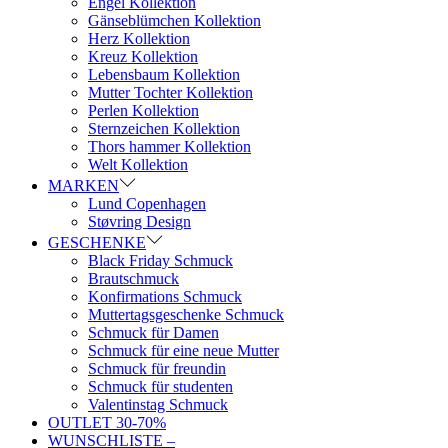
Engel Kollektion
Gänseblümchen Kollektion
Herz Kollektion
Kreuz Kollektion
Lebensbaum Kollektion
Mutter Tochter Kollektion
Perlen Kollektion
Sternzeichen Kollektion
Thors hammer Kollektion
Welt Kollektion
MARKEN
Lund Copenhagen
Støvring Design
GESCHENKE
Black Friday Schmuck
Brautschmuck
Konfirmations Schmuck
Muttertagsgeschenke Schmuck
Schmuck für Damen
Schmuck für eine neue Mutter
Schmuck für freundin
Schmuck für studenten
Valentinstag Schmuck
OUTLET 30-70%
WUNSCHLISTE –