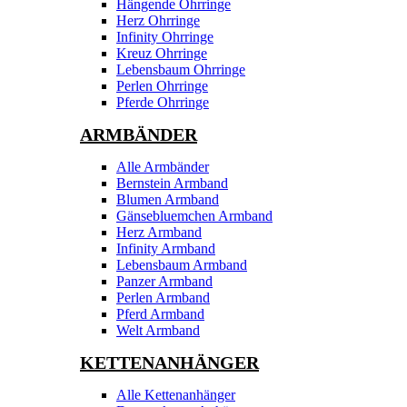
Hängende Ohrringe
Herz Ohrringe
Infinity Ohrringe
Kreuz Ohrringe
Lebensbaum Ohrringe
Perlen Ohrringe
Pferde Ohrringe
ARMBÄNDER
Alle Armbänder
Bernstein Armband
Blumen Armband
Gänsebluemchen Armband
Herz Armband
Infinity Armband
Lebensbaum Armband
Panzer Armband
Perlen Armband
Pferd Armband
Welt Armband
KETTENANHÄNGER
Alle Kettenanhänger