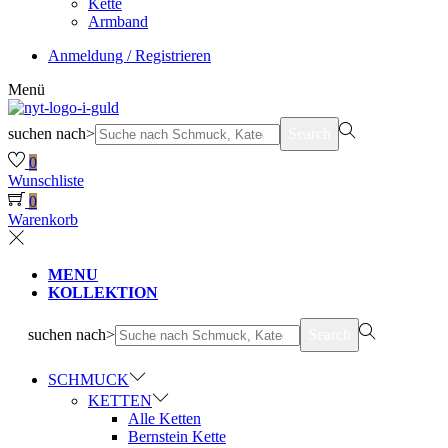
Kette
Armband
Anmeldung / Registrieren
Menü
suchen nach>
Search
0
Wunschliste
0
Warenkorb
MENU
KOLLEKTION
suchen nach>
Search
SCHMUCK
KETTEN
Alle Ketten
Bernstein Kette