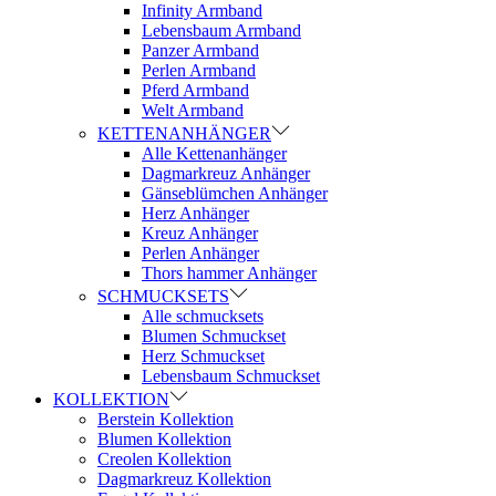
Infinity Armband
Lebensbaum Armband
Panzer Armband
Perlen Armband
Pferd Armband
Welt Armband
KETTENANHÄNGER
Alle Kettenanhänger
Dagmarkreuz Anhänger
Gänseblümchen Anhänger
Herz Anhänger
Kreuz Anhänger
Perlen Anhänger
Thors hammer Anhänger
SCHMUCKSETS
Alle schmucksets
Blumen Schmuckset
Herz Schmuckset
Lebensbaum Schmuckset
KOLLEKTION
Berstein Kollektion
Blumen Kollektion
Creolen Kollektion
Dagmarkreuz Kollektion