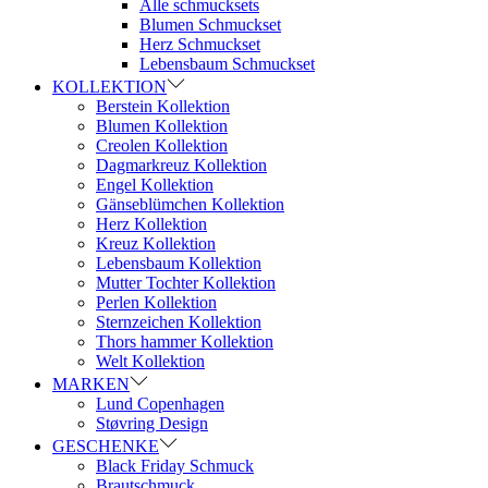
Alle schmucksets
Blumen Schmuckset
Herz Schmuckset
Lebensbaum Schmuckset
KOLLEKTION
Berstein Kollektion
Blumen Kollektion
Creolen Kollektion
Dagmarkreuz Kollektion
Engel Kollektion
Gänseblümchen Kollektion
Herz Kollektion
Kreuz Kollektion
Lebensbaum Kollektion
Mutter Tochter Kollektion
Perlen Kollektion
Sternzeichen Kollektion
Thors hammer Kollektion
Welt Kollektion
MARKEN
Lund Copenhagen
Støvring Design
GESCHENKE
Black Friday Schmuck
Brautschmuck