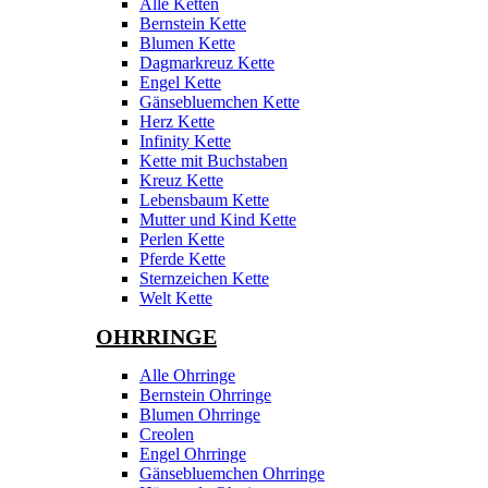
Alle Ketten
Bernstein Kette
Blumen Kette
Dagmarkreuz Kette
Engel Kette
Gänsebluemchen Kette
Herz Kette
Infinity Kette
Kette mit Buchstaben
Kreuz Kette
Lebensbaum Kette
Mutter und Kind Kette
Perlen Kette
Pferde Kette
Sternzeichen Kette
Welt Kette
OHRRINGE
Alle Ohrringe
Bernstein Ohrringe
Blumen Ohrringe
Creolen
Engel Ohrringe
Gänsebluemchen Ohrringe