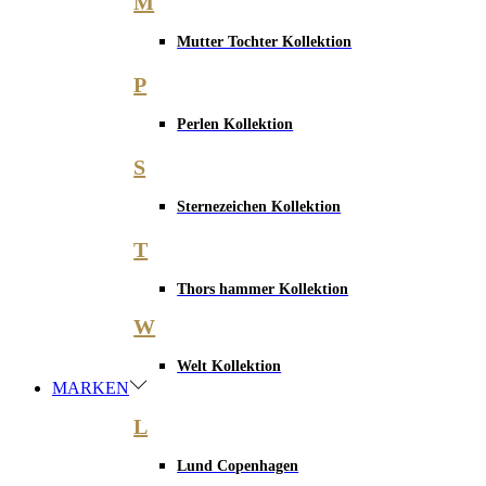
M
Mutter Tochter Kollektion
P
Perlen Kollektion
S
Sternezeichen Kollektion
T
Thors hammer Kollektion
W
Welt Kollektion
MARKEN
L
Lund Copenhagen