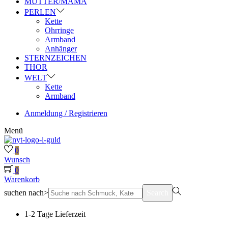
MUTTER/MAMA
PERLEN
Kette
Ohrringe
Armband
Anhänger
STERNZEICHEN
THOR
WELT
Kette
Armband
Anmeldung / Registrieren
Menü
0
Wunsch
0
Warenkorb
suchen nach>
Search
1-2 Tage Lieferzeit