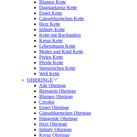
Blumen Kette
Dagmarkreuz Kette
Engel Kette
Gänsebluemchen Kette
Herz Kette
Infinity Kette
Kette mit Buchstaben
Kreuz Kette
Lebensbaum Kette
Mutter und Kind Kette
Perlen Kette
Pferde Kette
Sternzeichen Kette
Welt Kette
OHRRINGE
Alle Ohrringe
Bernstein Ohrringe
Blumen Ohrringe
Creolen
Engel Ohrringe
Gänsebluemchen Ohrringe
Hängende Ohrringe
Herz Ohrringe
Infinity Ohrringe
Kreuz Ohrringe