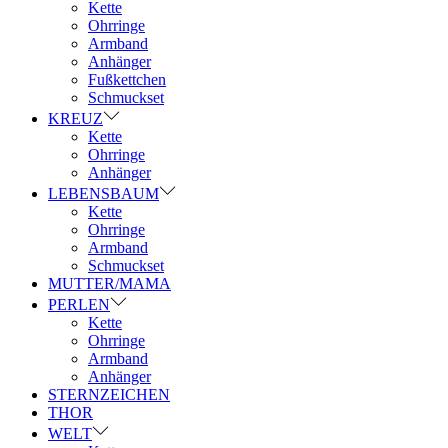
Kette
Ohrringe
Armband
Anhänger
Fußkettchen
Schmuckset
KREUZ
Kette
Ohrringe
Anhänger
LEBENSBAUM
Kette
Ohrringe
Armband
Schmuckset
MUTTER/MAMA
PERLEN
Kette
Ohrringe
Armband
Anhänger
STERNZEICHEN
THOR
WELT