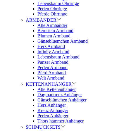
Lebensbaum Ohrringe
Perlen Ohrringe
Pferde Ohrringe
ARMBÄNDER
Alle Armbänder
Bernstein Armband
Blumen Armband
Gänsebluemchen Armband
Herz Armband
Infinity Armband
Lebensbaum Armband
Panzer Armband
Perlen Armband
Pferd Armband
Welt Armband
KETTENANHÄNGER
Alle Kettenanhänger
Dagmarkreuz Anhänger
Gänseblümchen Anhänger
Herz Anhänger
Kreuz Anhänger
Perlen Anhänger
Thors hammer Anhänger
SCHMUCKSETS