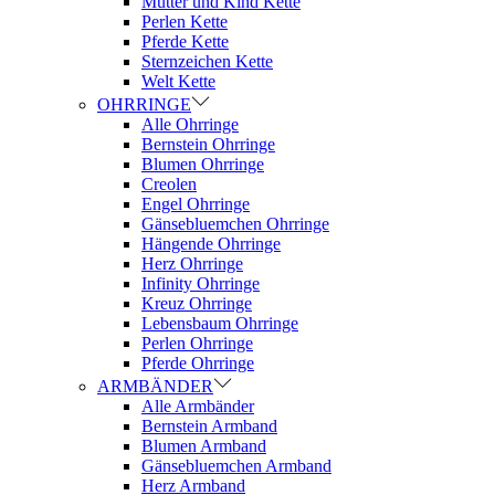
Mutter und Kind Kette
Perlen Kette
Pferde Kette
Sternzeichen Kette
Welt Kette
OHRRINGE
Alle Ohrringe
Bernstein Ohrringe
Blumen Ohrringe
Creolen
Engel Ohrringe
Gänsebluemchen Ohrringe
Hängende Ohrringe
Herz Ohrringe
Infinity Ohrringe
Kreuz Ohrringe
Lebensbaum Ohrringe
Perlen Ohrringe
Pferde Ohrringe
ARMBÄNDER
Alle Armbänder
Bernstein Armband
Blumen Armband
Gänsebluemchen Armband
Herz Armband