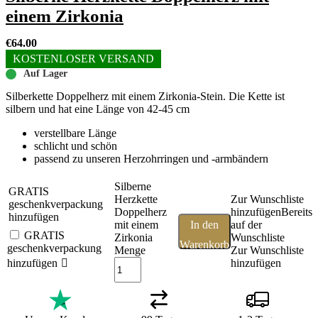
einem Zirkonia
€
64.00
KOSTENLOSER VERSAND
Auf Lager
Silberkette Doppelherz mit einem Zirkonia-Stein. Die Kette ist
silbern und hat eine Länge von 42-45 cm
verstellbare Länge
schlicht und schön
passend zu unseren Herzohrringen und -armbändern
Silberne
GRATIS
Herzkette
Zur Wunschliste
geschenkverpackung
Doppelherz
hinzufügen
Bereits
hinzufügen
mit einem
In den
auf der
GRATIS
Zirkonia
Wunschliste
Warenkorb
geschenkverpackung
Menge
Zur Wunschliste
hinzufügen
hinzufügen