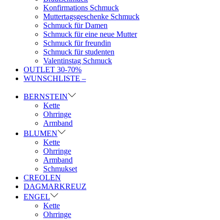
Konfirmations Schmuck
Muttertagsgeschenke Schmuck
Schmuck für Damen
Schmuck für eine neue Mutter
Schmuck für freundin
Schmuck für studenten
Valentinstag Schmuck
OUTLET 30-70%
WUNSCHLISTE –
BERNSTEIN
Kette
Ohrringe
Armband
BLUMEN
Kette
Ohrringe
Armband
Schmukset
CREOLEN
DAGMARKREUZ
ENGEL
Kette
Ohrringe