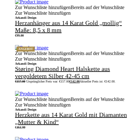
Zur Wunschliste hinzufügen
Bereits auf der Wunschliste
Zur Wunschliste hinzufügen
Arkandi Design
Herzanhänger aus 14 Karat Gold „mollig“
Maße: 8,5 x 8 mm
€
99.00
ANGEBOT
Zur Wunschliste hinzufügen
Bereits auf der Wunschliste
Zur Wunschliste hinzufügen
Arkandi Design
Støring Diamond Heart Halskette aus
vergoldetem Silber 42-45 cm
€
157.00
Ursprünglicher Preis war: €157.00
€
142.00
Aktueller Preis ist: €142.00.
Zur Wunschliste hinzufügen
Bereits auf der Wunschliste
Zur Wunschliste hinzufügen
Arkandi Design
Herzkette aus 14 Karat Gold mit Diamanten
„Mutter & Kind“
€
464.00