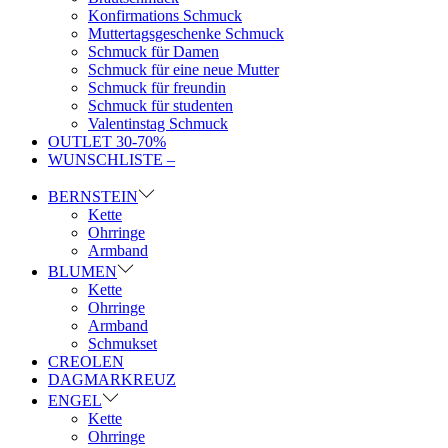
Konfirmations Schmuck
Muttertagsgeschenke Schmuck
Schmuck für Damen
Schmuck für eine neue Mutter
Schmuck für freundin
Schmuck für studenten
Valentinstag Schmuck
OUTLET 30-70%
WUNSCHLISTE –
BERNSTEIN
Kette
Ohrringe
Armband
BLUMEN
Kette
Ohrringe
Armband
Schmukset
CREOLEN
DAGMARKREUZ
ENGEL
Kette
Ohrringe