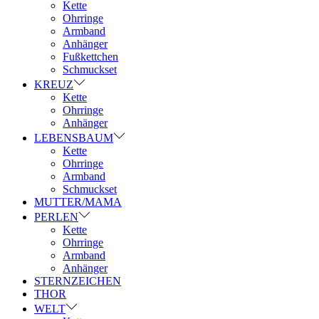
Kette
Ohrringe
Armband
Anhänger
Fußkettchen
Schmuckset
KREUZ
Kette
Ohrringe
Anhänger
LEBENSBAUM
Kette
Ohrringe
Armband
Schmuckset
MUTTER/MAMA
PERLEN
Kette
Ohrringe
Armband
Anhänger
STERNZEICHEN
THOR
WELT