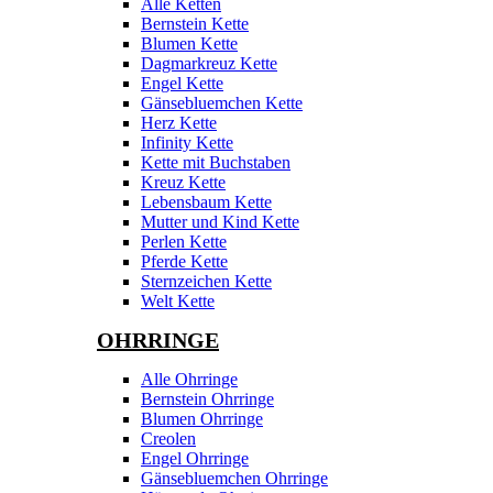
Alle Ketten
Bernstein Kette
Blumen Kette
Dagmarkreuz Kette
Engel Kette
Gänsebluemchen Kette
Herz Kette
Infinity Kette
Kette mit Buchstaben
Kreuz Kette
Lebensbaum Kette
Mutter und Kind Kette
Perlen Kette
Pferde Kette
Sternzeichen Kette
Welt Kette
OHRRINGE
Alle Ohrringe
Bernstein Ohrringe
Blumen Ohrringe
Creolen
Engel Ohrringe
Gänsebluemchen Ohrringe