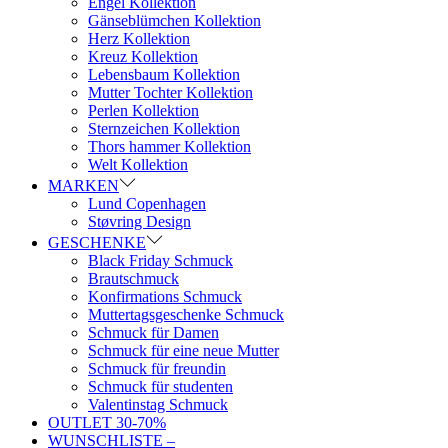
Engel Kollektion
Gänseblümchen Kollektion
Herz Kollektion
Kreuz Kollektion
Lebensbaum Kollektion
Mutter Tochter Kollektion
Perlen Kollektion
Sternzeichen Kollektion
Thors hammer Kollektion
Welt Kollektion
MARKEN
Lund Copenhagen
Støvring Design
GESCHENKE
Black Friday Schmuck
Brautschmuck
Konfirmations Schmuck
Muttertagsgeschenke Schmuck
Schmuck für Damen
Schmuck für eine neue Mutter
Schmuck für freundin
Schmuck für studenten
Valentinstag Schmuck
OUTLET 30-70%
WUNSCHLISTE –