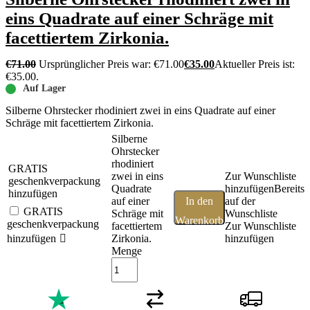
eins Quadrate auf einer Schräge mit
facettiertem Zirkonia.
€
71.00
Ursprünglicher Preis war: €71.00
€
35.00
Aktueller Preis ist:
€35.00.
Auf Lager
Silberne Ohrstecker rhodiniert zwei in eins Quadrate auf einer
Schräge mit facettiertem Zirkonia.
Silberne
Ohrstecker
rhodiniert
GRATIS
zwei in eins
Zur Wunschliste
geschenkverpackung
Quadrate
hinzufügen
Bereits
hinzufügen
auf einer
In den
auf der
GRATIS
Schräge mit
Wunschliste
Warenkorb
geschenkverpackung
facettiertem
Zur Wunschliste
hinzufügen
Zirkonia.
hinzufügen
Menge