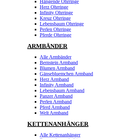
Hängende Ohrringe
Herz Ohrringe
Infinity Ohrringe
Kreuz Ohrringe
Lebensbaum Ohrringe
Perlen Ohrringe
Pferde Ohrringe
ARMBÄNDER
Alle Armbänder
Bernstein Armband
Blumen Armband
Gänsebluemchen Armband
Herz Armband
Infinity Armband
Lebensbaum Armband
Panzer Armband
Perlen Armband
Pferd Armband
Welt Armband
KETTENANHÄNGER
Alle Kettenanhänger