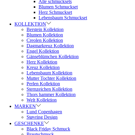
Alle schmucksets
Blumen Schmuckset
Herz Schmuckset
Lebensbaum Schmuckset
KOLLEKTION
Berstein Kollektion
Blumen Kollektion
Creolen Kollektion
Dagmarkreuz Kollektion
Engel Kollektion
Gänseblümchen Kollektion
Herz Kollektion
Kreuz Kollektion
Lebensbaum Kollektion
Mutter Tochter Kollektion
Perlen Kollektion
Sternzeichen Kollektion
Thors hammer Kollektion
Welt Kollektion
MARKEN
Lund Copenhagen
Støvring Design
GESCHENKE
Black Friday Schmuck
Brautschmuck