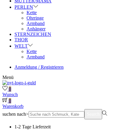
MUTTER/MAMA
PERLEN
Kette
Ohrringe
Armband
Anhänger
STERNZEICHEN
THOR
WELT
Kette
Armband
Anmeldung / Registrieren
Menü
0
Wunsch
0
Warenkorb
suchen nach>
Search
1-2 Tage Lieferzeit