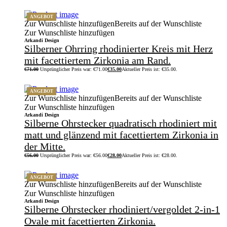
ANGEBOT
Zur Wunschliste hinzufügen
Bereits auf der Wunschliste
Zur Wunschliste hinzufügen
Arkandi Design
Silberner Ohrring rhodinierter Kreis mit Herz
mit facettiertem Zirkonia am Rand.
€
71.00
Ursprünglicher Preis war: €71.00
€
35.00
Aktueller Preis ist: €35.00.
ANGEBOT
Zur Wunschliste hinzufügen
Bereits auf der Wunschliste
Zur Wunschliste hinzufügen
Arkandi Design
Silberne Ohrstecker quadratisch rhodiniert mit
matt und glänzend mit facettiertem Zirkonia in
der Mitte.
€
56.00
Ursprünglicher Preis war: €56.00
€
28.00
Aktueller Preis ist: €28.00.
ANGEBOT
Zur Wunschliste hinzufügen
Bereits auf der Wunschliste
Zur Wunschliste hinzufügen
Arkandi Design
Silberne Ohrstecker rhodiniert/vergoldet 2-in-1
Ovale mit facettierten Zirkonia.