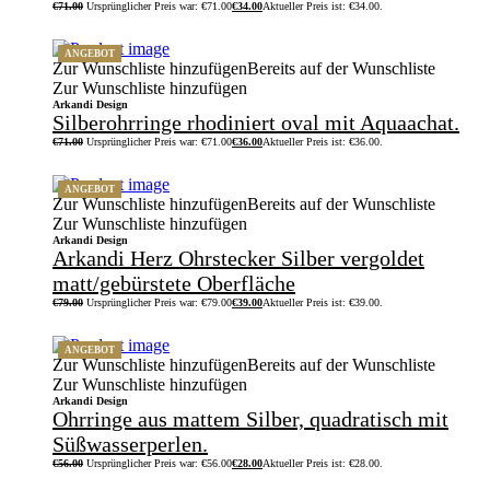
€
71.00
Ursprünglicher Preis war: €71.00
€
34.00
Aktueller Preis ist: €34.00.
ANGEBOT
Zur Wunschliste hinzufügen
Bereits auf der Wunschliste
Zur Wunschliste hinzufügen
Arkandi Design
Silberohrringe rhodiniert oval mit Aquaachat.
€
71.00
Ursprünglicher Preis war: €71.00
€
36.00
Aktueller Preis ist: €36.00.
ANGEBOT
Zur Wunschliste hinzufügen
Bereits auf der Wunschliste
Zur Wunschliste hinzufügen
Arkandi Design
Arkandi Herz Ohrstecker Silber vergoldet
matt/gebürstete Oberfläche
€
79.00
Ursprünglicher Preis war: €79.00
€
39.00
Aktueller Preis ist: €39.00.
ANGEBOT
Zur Wunschliste hinzufügen
Bereits auf der Wunschliste
Zur Wunschliste hinzufügen
Arkandi Design
Ohrringe aus mattem Silber, quadratisch mit
Süßwasserperlen.
€
56.00
Ursprünglicher Preis war: €56.00
€
28.00
Aktueller Preis ist: €28.00.