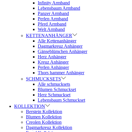
Infinity Armband
Lebensbaum Armband
Panzer Armband
Perlen Armband
Pferd Armband
Welt Armband
KETTENANHÄNGER
Alle Kettenanhänger
Dagmarkreuz Anhänger
Gänseblümchen Anhänger
Herz Anhänger
Kreuz Anhänger
Perlen Anhänger
Thors hammer Anhänger
SCHMUCKSETS
Alle schmucksets
Blumen Schmuckset
Herz Schmuckset
Lebensbaum Schmuckset
KOLLEKTION
Berstein Kollektion
Blumen Kollektion
Creolen Kollektion
Dagmarkreuz Kollektion