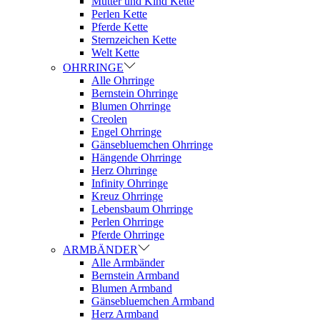
Mutter und Kind Kette
Perlen Kette
Pferde Kette
Sternzeichen Kette
Welt Kette
OHRRINGE
Alle Ohrringe
Bernstein Ohrringe
Blumen Ohrringe
Creolen
Engel Ohrringe
Gänsebluemchen Ohrringe
Hängende Ohrringe
Herz Ohrringe
Infinity Ohrringe
Kreuz Ohrringe
Lebensbaum Ohrringe
Perlen Ohrringe
Pferde Ohrringe
ARMBÄNDER
Alle Armbänder
Bernstein Armband
Blumen Armband
Gänsebluemchen Armband
Herz Armband