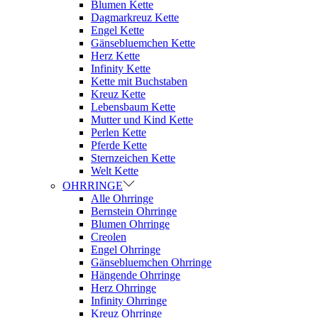
Blumen Kette
Dagmarkreuz Kette
Engel Kette
Gänsebluemchen Kette
Herz Kette
Infinity Kette
Kette mit Buchstaben
Kreuz Kette
Lebensbaum Kette
Mutter und Kind Kette
Perlen Kette
Pferde Kette
Sternzeichen Kette
Welt Kette
OHRRINGE
Alle Ohrringe
Bernstein Ohrringe
Blumen Ohrringe
Creolen
Engel Ohrringe
Gänsebluemchen Ohrringe
Hängende Ohrringe
Herz Ohrringe
Infinity Ohrringe
Kreuz Ohrringe