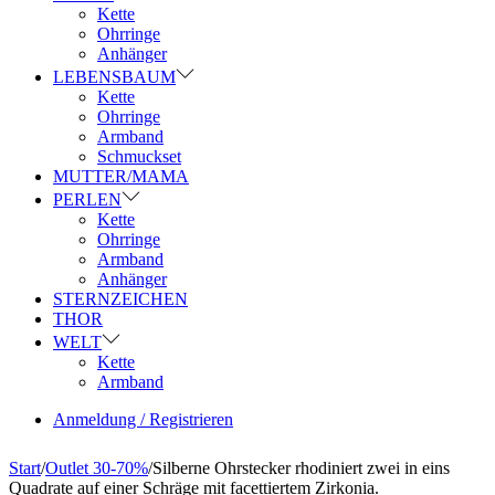
Kette
Ohrringe
Anhänger
LEBENSBAUM
Kette
Ohrringe
Armband
Schmuckset
MUTTER/MAMA
PERLEN
Kette
Ohrringe
Armband
Anhänger
STERNZEICHEN
THOR
WELT
Kette
Armband
Anmeldung / Registrieren
Start
/
Outlet 30-70%
/
Silberne Ohrstecker rhodiniert zwei in eins
Quadrate auf einer Schräge mit facettiertem Zirkonia.