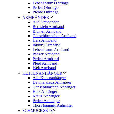
Lebensbaum Ohrringe
Perlen Ohrringe
Pferde Ohrringe
ARMBÄNDER
Alle Armbänder
Bernstein Armband
Blumen Armband
Gänsebluemchen Armband
Herz Armband
Infinity Armband
Lebensbaum Armband
Panzer Armband
Perlen Armband
Pferd Armband
Welt Armband
KETTENANHÄNGER
Alle Kettenanhänger
Dagmarkreuz Anhänger
Gänseblümchen Anhänger
Herz Anhänger
Kreuz Anhänger
Perlen Anhänger
Thors hammer Anhänger
SCHMUCKSETS