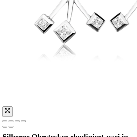
Silberne Ohrstecker rhodiniert zwei in