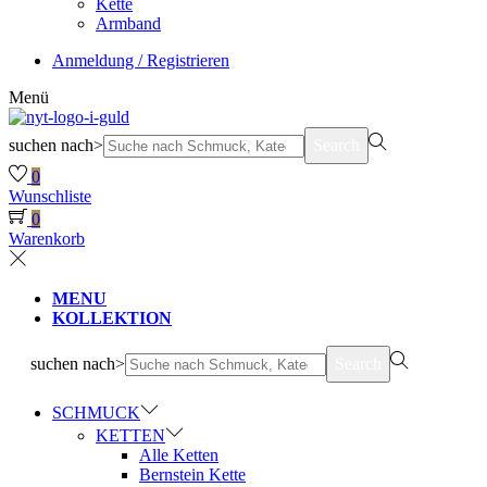
Kette
Armband
Anmeldung / Registrieren
Menü
suchen nach>
Search
0
Wunschliste
0
Warenkorb
MENU
KOLLEKTION
suchen nach>
Search
SCHMUCK
KETTEN
Alle Ketten
Bernstein Kette