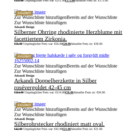
€
311.00
Ursprünglicher Preis war: €311.00
€
175.00
Aktueller Preis ist: €175.00.
ANGEBOT
Zur Wunschliste hinzufügen
Bereits auf der Wunschliste
Zur Wunschliste hinzufügen
Arkandi Design
Silberner Ohrring rhodinierte Herzblume mit
facettiertem Zirkonia.
€
56.00
Ursprünglicher Preis war: €56.00
€
28.00
Aktueller Preis ist: €28.00.
ANGEBOT
Zur Wunschliste hinzufügen
Bereits auf der Wunschliste
Zur Wunschliste hinzufügen
Arkandi Design
Arkandi Doppelherzkette in Silber
rosévergoldet 42-45 cm
€
114.00
Ursprünglicher Preis war: €114.00
€
56.00
Aktueller Preis ist: €56.00.
ANGEBOT
Zur Wunschliste hinzufügen
Bereits auf der Wunschliste
Zur Wunschliste hinzufügen
Arkandi Design
Silberohrstecker rhodiniert matt oval.
€
42.00
Ursprünglicher Preis war: €42.00
€
21.00
Aktueller Preis ist: €21.00.