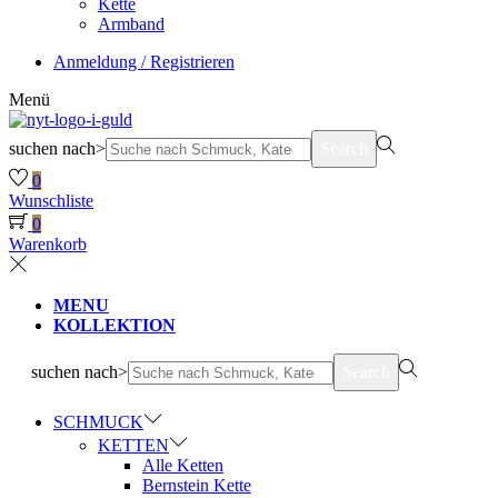
Kette
Armband
Anmeldung / Registrieren
Menü
suchen nach>
Search
0
Wunschliste
0
Warenkorb
MENU
KOLLEKTION
suchen nach>
Search
SCHMUCK
KETTEN
Alle Ketten
Bernstein Kette