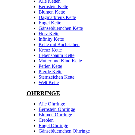
Alle Ketten
Bernstein Kette
Blumen Kette
Dagmarkreuz Kette
Engel Kette
Gänsebluemchen Kette
Herz Kette
Infinity Kette
Kette mit Buchstaben
Kreuz Kette
Lebensbaum Kette
Mutter und Kind Kette
Perlen Kette
Pferde Kette
Sternzeichen Kette
Welt Kette
OHRRINGE
Alle Ohrringe
Bernstein Ohrringe
Blumen Ohrringe
Creolen
Engel Ohrringe
Gänsebluemchen Ohrringe