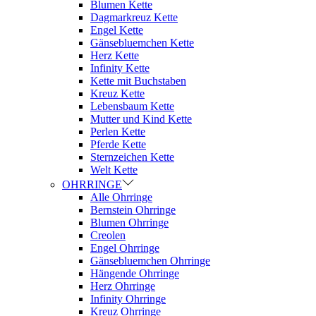
Blumen Kette
Dagmarkreuz Kette
Engel Kette
Gänsebluemchen Kette
Herz Kette
Infinity Kette
Kette mit Buchstaben
Kreuz Kette
Lebensbaum Kette
Mutter und Kind Kette
Perlen Kette
Pferde Kette
Sternzeichen Kette
Welt Kette
OHRRINGE
Alle Ohrringe
Bernstein Ohrringe
Blumen Ohrringe
Creolen
Engel Ohrringe
Gänsebluemchen Ohrringe
Hängende Ohrringe
Herz Ohrringe
Infinity Ohrringe
Kreuz Ohrringe