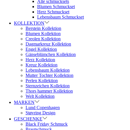
Alle schmucksets
Blumen Schmuckset
Herz Schmuckset
Lebensbaum Schmuckset
KOLLEKTION
Berstein Kollektion
Blumen Kollektion
Creolen Kollektion
Dagmarkreuz Kollektion
Engel Kollektion
Gänseblümchen Kollektion
Herz Kollektion
Kreuz Kollektion
Lebensbaum Kollektion
Mutter Tochter Kollektion
Perlen Kollektion
Sternzeichen Kollektion
Thors hammer Kollektion
Welt Kollektion
MARKEN
Lund Copenhagen
Støvring Design
GESCHENKE
Black Friday Schmuck
Brautschmuck