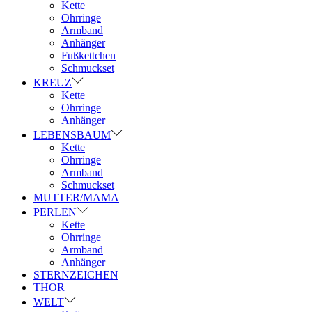
Kette
Ohrringe
Armband
Anhänger
Fußkettchen
Schmuckset
KREUZ
Kette
Ohrringe
Anhänger
LEBENSBAUM
Kette
Ohrringe
Armband
Schmuckset
MUTTER/MAMA
PERLEN
Kette
Ohrringe
Armband
Anhänger
STERNZEICHEN
THOR
WELT