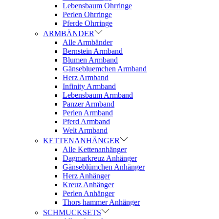
Lebensbaum Ohrringe
Perlen Ohrringe
Pferde Ohrringe
ARMBÄNDER
Alle Armbänder
Bernstein Armband
Blumen Armband
Gänsebluemchen Armband
Herz Armband
Infinity Armband
Lebensbaum Armband
Panzer Armband
Perlen Armband
Pferd Armband
Welt Armband
KETTENANHÄNGER
Alle Kettenanhänger
Dagmarkreuz Anhänger
Gänseblümchen Anhänger
Herz Anhänger
Kreuz Anhänger
Perlen Anhänger
Thors hammer Anhänger
SCHMUCKSETS