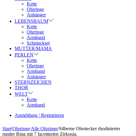
Kette
Ohrringe
Anhänger
LEBENSBAUM
Kette
Ohrringe
Armband
Schmuckset
MUTTER/MAMA
PERLEN
Kette
Ohrringe
Armband
Anhänger
STERNZEICHEN
THOR
WELT
Kette
Armband
Anmeldung / Registrieren
Start
/
Ohrringe
/
Alle Ohrringe
/
Silberne Ohrstecker rhodinierter
runder Ring mit 7 facettierten Zirkonia.