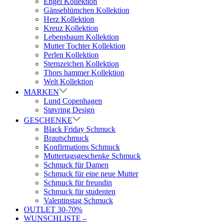
Engel Kollektion
Gänseblümchen Kollektion
Herz Kollektion
Kreuz Kollektion
Lebensbaum Kollektion
Mutter Tochter Kollektion
Perlen Kollektion
Sternzeichen Kollektion
Thors hammer Kollektion
Welt Kollektion
MARKEN
Lund Copenhagen
Støvring Design
GESCHENKE
Black Friday Schmuck
Brautschmuck
Konfirmations Schmuck
Muttertagsgeschenke Schmuck
Schmuck für Damen
Schmuck für eine neue Mutter
Schmuck für freundin
Schmuck für studenten
Valentinstag Schmuck
OUTLET 30-70%
WUNSCHLISTE –