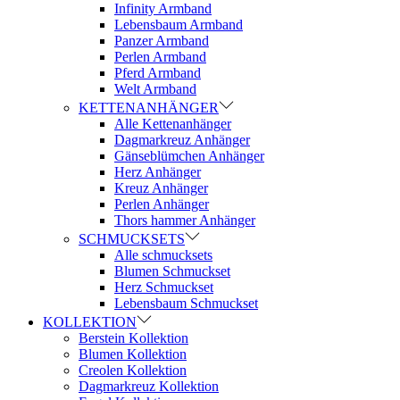
Infinity Armband
Lebensbaum Armband
Panzer Armband
Perlen Armband
Pferd Armband
Welt Armband
KETTENANHÄNGER
Alle Kettenanhänger
Dagmarkreuz Anhänger
Gänseblümchen Anhänger
Herz Anhänger
Kreuz Anhänger
Perlen Anhänger
Thors hammer Anhänger
SCHMUCKSETS
Alle schmucksets
Blumen Schmuckset
Herz Schmuckset
Lebensbaum Schmuckset
KOLLEKTION
Berstein Kollektion
Blumen Kollektion
Creolen Kollektion
Dagmarkreuz Kollektion