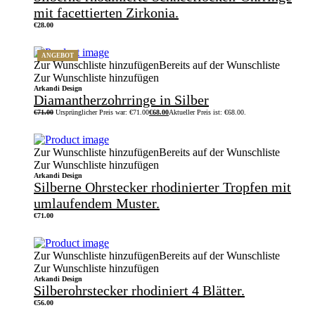
mit facettierten Zirkonia.
€
28.00
ANGEBOT
Zur Wunschliste hinzufügen
Bereits auf der Wunschliste
Zur Wunschliste hinzufügen
Arkandi Design
Diamantherzohrringe in Silber
€
71.00
Ursprünglicher Preis war: €71.00
€
68.00
Aktueller Preis ist: €68.00.
Zur Wunschliste hinzufügen
Bereits auf der Wunschliste
Zur Wunschliste hinzufügen
Arkandi Design
Silberne Ohrstecker rhodinierter Tropfen mit
umlaufendem Muster.
€
71.00
Zur Wunschliste hinzufügen
Bereits auf der Wunschliste
Zur Wunschliste hinzufügen
Arkandi Design
Silberohrstecker rhodiniert 4 Blätter.
€
56.00