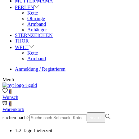
MUTTER/MAMA
PERLEN
Kette
Ohrringe
Armband
Anhänger
STERNZEICHEN
THOR
WELT
Kette
Armband
Anmeldung / Registrieren
Menü
0
Wunsch
0
Warenkorb
suchen nach>
Search
1-2 Tage Lieferzeit