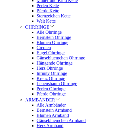
Mutter und Kind Kette
Perlen Kette
Pferde Kette
Sternzeichen Kette
Welt Kette
OHRRINGE
Alle Ohrringe
Bernstein Ohrringe
Blumen Ohrringe
Creolen
Engel Ohrringe
Gänsebluemchen Ohrringe
Hängende Ohrringe
Herz Ohrringe
Infinity Ohrringe
Kreuz Ohrringe
Lebensbaum Ohrringe
Perlen Ohrringe
Pferde Ohrringe
ARMBÄNDER
Alle Armbänder
Bernstein Armband
Blumen Armband
Gänsebluemchen Armband
Herz Armband