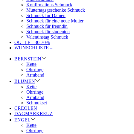
Konfirmations Schmuck
Muttertagsgeschenke Schmuck
Schmuck für Damen
Schmuck für eine neue Mutter
Schmuck für freundin
Schmuck für studenten
Valentinstag Schmuck
OUTLET 30-70%
WUNSCHLISTE –
BERNSTEIN
Kette
Ohrringe
Armband
BLUMEN
Kette
Ohrringe
Armband
Schmukset
CREOLEN
DAGMARKREUZ
ENGEL
Kette
Ohrringe