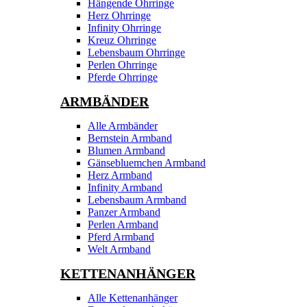
Hängende Ohrringe
Herz Ohrringe
Infinity Ohrringe
Kreuz Ohrringe
Lebensbaum Ohrringe
Perlen Ohrringe
Pferde Ohrringe
ARMBÄNDER
Alle Armbänder
Bernstein Armband
Blumen Armband
Gänsebluemchen Armband
Herz Armband
Infinity Armband
Lebensbaum Armband
Panzer Armband
Perlen Armband
Pferd Armband
Welt Armband
KETTENANHÄNGER
Alle Kettenanhänger