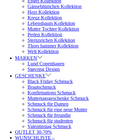
Engel Kollektion
Gänseblümchen Kollektion
Herz Kollektion
Kreuz Kollektion
Lebensbaum Kollektion
Mutter Tochter Kollektion
Perlen Kollektion
Sternzeichen Kollektion
Thors hammer Kollektion
Welt Kollektion
MARKEN
Lund Copenhagen
Støvring Design
GESCHENKE
Black Friday Schmuck
Brautschmuck
Konfirmations Schmuck
Muttertagsgeschenke Schmuck
Schmuck für Damen
Schmuck für eine neue Mutter
Schmuck für freundin
Schmuck für studenten
Valentinstag Schmuck
OUTLET 30-70%
WUNSCHLISTE –