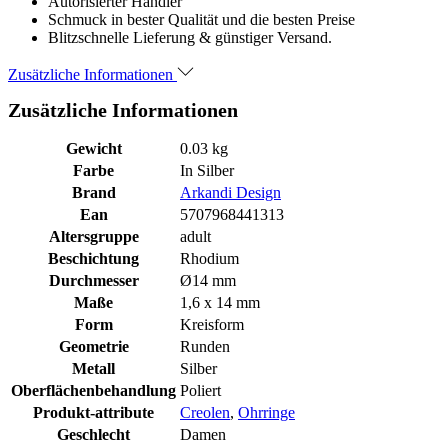
Autorisierter Händler
Schmuck in bester Qualität und die besten Preise
Blitzschnelle Lieferung & günstiger Versand.
Zusätzliche Informationen
Zusätzliche Informationen
Gewicht
0.03 kg
Farbe
In Silber
Brand
Arkandi Design
Ean
5707968441313
Altersgruppe
adult
Beschichtung
Rhodium
Durchmesser
Ø14 mm
Maße
1,6 x 14 mm
Form
Kreisform
Geometrie
Runden
Metall
Silber
Oberflächenbehandlung
Poliert
Produkt-attribute
Creolen
,
Ohrringe
Geschlecht
Damen