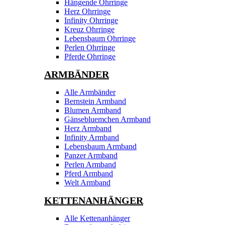
Hängende Ohrringe
Herz Ohrringe
Infinity Ohrringe
Kreuz Ohrringe
Lebensbaum Ohrringe
Perlen Ohrringe
Pferde Ohrringe
ARMBÄNDER
Alle Armbänder
Bernstein Armband
Blumen Armband
Gänsebluemchen Armband
Herz Armband
Infinity Armband
Lebensbaum Armband
Panzer Armband
Perlen Armband
Pferd Armband
Welt Armband
KETTENANHÄNGER
Alle Kettenanhänger