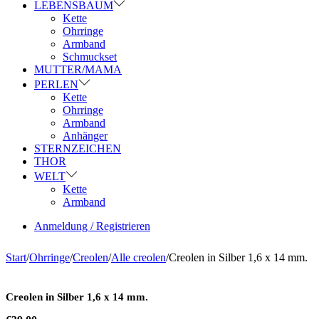
LEBENSBAUM
Kette
Ohrringe
Armband
Schmuckset
MUTTER/MAMA
PERLEN
Kette
Ohrringe
Armband
Anhänger
STERNZEICHEN
THOR
WELT
Kette
Armband
Anmeldung / Registrieren
Start
/
Ohrringe
/
Creolen
/
Alle creolen
/
Creolen in Silber 1,6 x 14 mm.
Creolen in Silber 1,6 x 14 mm.