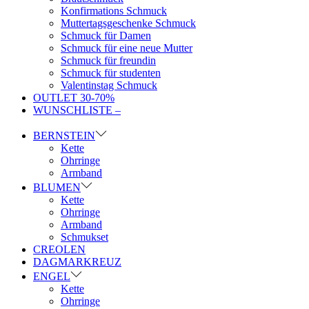
Konfirmations Schmuck
Muttertagsgeschenke Schmuck
Schmuck für Damen
Schmuck für eine neue Mutter
Schmuck für freundin
Schmuck für studenten
Valentinstag Schmuck
OUTLET 30-70%
WUNSCHLISTE –
BERNSTEIN
Kette
Ohrringe
Armband
BLUMEN
Kette
Ohrringe
Armband
Schmukset
CREOLEN
DAGMARKREUZ
ENGEL
Kette
Ohrringe