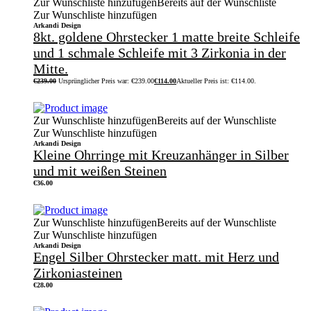
Zur Wunschliste hinzufügen
Bereits auf der Wunschliste
Zur Wunschliste hinzufügen
Arkandi Design
8kt. goldene Ohrstecker 1 matte breite Schleife
und 1 schmale Schleife mit 3 Zirkonia in der
Mitte.
€
239.00
Ursprünglicher Preis war: €239.00
€
114.00
Aktueller Preis ist: €114.00.
Zur Wunschliste hinzufügen
Bereits auf der Wunschliste
Zur Wunschliste hinzufügen
Arkandi Design
Kleine Ohrringe mit Kreuzanhänger in Silber
und mit weißen Steinen
€
36.00
Zur Wunschliste hinzufügen
Bereits auf der Wunschliste
Zur Wunschliste hinzufügen
Arkandi Design
Engel Silber Ohrstecker matt. mit Herz und
Zirkoniasteinen
€
28.00