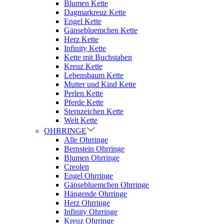
Blumen Kette
Dagmarkreuz Kette
Engel Kette
Gänsebluemchen Kette
Herz Kette
Infinity Kette
Kette mit Buchstaben
Kreuz Kette
Lebensbaum Kette
Mutter und Kind Kette
Perlen Kette
Pferde Kette
Sternzeichen Kette
Welt Kette
OHRRINGE
Alle Ohrringe
Bernstein Ohrringe
Blumen Ohrringe
Creolen
Engel Ohrringe
Gänsebluemchen Ohrringe
Hängende Ohrringe
Herz Ohrringe
Infinity Ohrringe
Kreuz Ohrringe