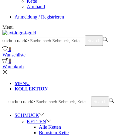
Kette
Armband
Anmeldung / Registrieren
Menü
suchen nach>
Search
0
Wunschliste
0
Warenkorb
MENU
KOLLEKTION
suchen nach>
Search
SCHMUCK
KETTEN
Alle Ketten
Bernstein Kette