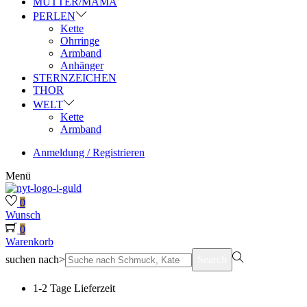
MUTTER/MAMA
PERLEN
Kette
Ohrringe
Armband
Anhänger
STERNZEICHEN
THOR
WELT
Kette
Armband
Anmeldung / Registrieren
Menü
0
Wunsch
0
Warenkorb
suchen nach>
Search
1-2 Tage Lieferzeit