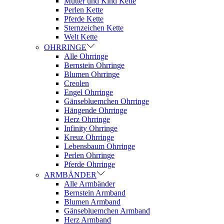
Mutter und Kind Kette
Perlen Kette
Pferde Kette
Sternzeichen Kette
Welt Kette
OHRRINGE
Alle Ohrringe
Bernstein Ohrringe
Blumen Ohrringe
Creolen
Engel Ohrringe
Gänsebluemchen Ohrringe
Hängende Ohrringe
Herz Ohrringe
Infinity Ohrringe
Kreuz Ohrringe
Lebensbaum Ohrringe
Perlen Ohrringe
Pferde Ohrringe
ARMBÄNDER
Alle Armbänder
Bernstein Armband
Blumen Armband
Gänsebluemchen Armband
Herz Armband