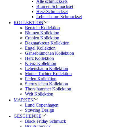
Alle schmucksets
Blumen Schmuckset
Herz Schmuckset
Lebensbaum Schmuckset
KOLLEKTION
Berstein Kollektion
Blumen Kollektion
Creolen Kollektion
Dagmarkreuz Kollektion
Engel Kollektion
Gänseblümchen Kollektion
Herz Kollektion
Kreuz Kollektion
Lebensbaum Kollektion
Mutter Tochter Kollektion
Perlen Kollektion
Sternzeichen Kollektion
Thors hammer Kollektion
Welt Kollektion
MARKEN
Lund Copenhagen
Støvring Design
GESCHENKE
Black Friday Schmuck
Brautschmuck