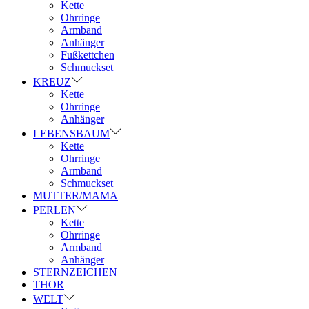
Kette
Ohrringe
Armband
Anhänger
Fußkettchen
Schmuckset
KREUZ
Kette
Ohrringe
Anhänger
LEBENSBAUM
Kette
Ohrringe
Armband
Schmuckset
MUTTER/MAMA
PERLEN
Kette
Ohrringe
Armband
Anhänger
STERNZEICHEN
THOR
WELT