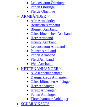
Lebensbaum Ohrringe
Perlen Ohrringe
Pferde Ohrringe
ARMBÄNDER
Alle Armbänder
Bernstein Armband
Blumen Armband
Gänsebluemchen Armband
Herz Armband
Infinity Armband
Lebensbaum Armband
Panzer Armband
Perlen Armband
Pferd Armband
Welt Armband
KETTENANHÄNGER
Alle Kettenanhänger
Dagmarkreuz Anhänger
Gänseblümchen Anhänger
Herz Anhänger
Kreuz Anhänger
Perlen Anhänger
Thors hammer Anhänger
SCHMUCKSETS