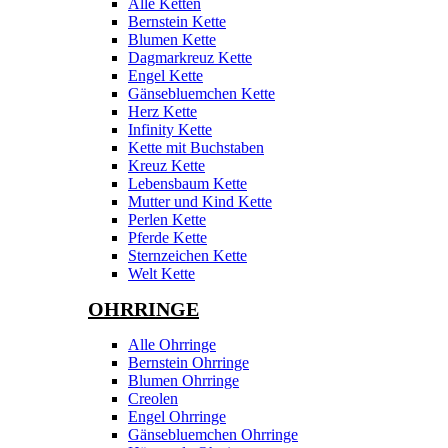
Alle Ketten
Bernstein Kette
Blumen Kette
Dagmarkreuz Kette
Engel Kette
Gänsebluemchen Kette
Herz Kette
Infinity Kette
Kette mit Buchstaben
Kreuz Kette
Lebensbaum Kette
Mutter und Kind Kette
Perlen Kette
Pferde Kette
Sternzeichen Kette
Welt Kette
OHRRINGE
Alle Ohrringe
Bernstein Ohrringe
Blumen Ohrringe
Creolen
Engel Ohrringe
Gänsebluemchen Ohrringe