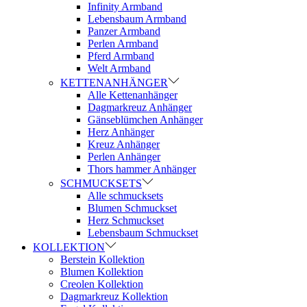
Infinity Armband
Lebensbaum Armband
Panzer Armband
Perlen Armband
Pferd Armband
Welt Armband
KETTENANHÄNGER
Alle Kettenanhänger
Dagmarkreuz Anhänger
Gänseblümchen Anhänger
Herz Anhänger
Kreuz Anhänger
Perlen Anhänger
Thors hammer Anhänger
SCHMUCKSETS
Alle schmucksets
Blumen Schmuckset
Herz Schmuckset
Lebensbaum Schmuckset
KOLLEKTION
Berstein Kollektion
Blumen Kollektion
Creolen Kollektion
Dagmarkreuz Kollektion