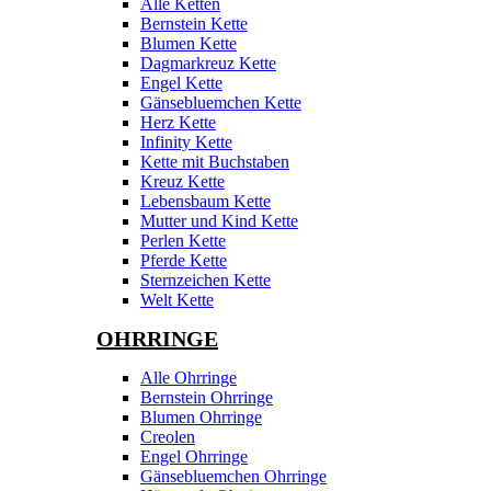
Alle Ketten
Bernstein Kette
Blumen Kette
Dagmarkreuz Kette
Engel Kette
Gänsebluemchen Kette
Herz Kette
Infinity Kette
Kette mit Buchstaben
Kreuz Kette
Lebensbaum Kette
Mutter und Kind Kette
Perlen Kette
Pferde Kette
Sternzeichen Kette
Welt Kette
OHRRINGE
Alle Ohrringe
Bernstein Ohrringe
Blumen Ohrringe
Creolen
Engel Ohrringe
Gänsebluemchen Ohrringe