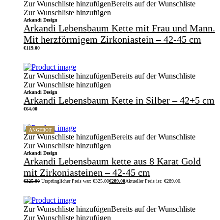
Zur Wunschliste hinzufügen
Bereits auf der Wunschliste
Zur Wunschliste hinzufügen
Arkandi Design
Arkandi Lebensbaum Kette mit Frau und Mann.
Mit herzförmigem Zirkoniastein – 42-45 cm
€
119.00
Zur Wunschliste hinzufügen
Bereits auf der Wunschliste
Zur Wunschliste hinzufügen
Arkandi Design
Arkandi Lebensbaum Kette in Silber – 42+5 cm
€
64.00
ANGEBOT
Zur Wunschliste hinzufügen
Bereits auf der Wunschliste
Zur Wunschliste hinzufügen
Arkandi Design
Arkandi Lebensbaum kette aus 8 Karat Gold
mit Zirkoniasteinen – 42-45 cm
€
325.00
Ursprünglicher Preis war: €325.00
€
289.00
Aktueller Preis ist: €289.00.
Zur Wunschliste hinzufügen
Bereits auf der Wunschliste
Zur Wunschliste hinzufügen