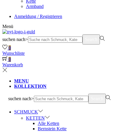
Kette
Armband
Anmeldung / Registrieren
Menü
suchen nach>
Search
0
Wunschliste
0
Warenkorb
MENU
KOLLEKTION
suchen nach>
Search
SCHMUCK
KETTEN
Alle Ketten
Bernstein Kette