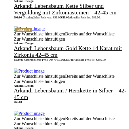
Arkandi Design
Arkandi Lebensbaum Kette Silber und
Vergoldung mit Zirkoniasteinen – 42-45 cm
€
99.00
Ursprünglicher Preis war: €99.00
€
89.00
Aktueller Preis ist: €89.00.
ANGEBOT
Zur Wunschliste hinzufügen
Bereits auf der Wunschliste
Zur Wunschliste hinzufügen
Arkandi Design
Arkandi Lebensbaum Gold Kette 14 Karat mit
Zirkonia 42-45 cm
€
450.00
Ursprünglicher Preis war: €450.00
€
395.00
Aktueller Preis ist: €395.00.
Zur Wunschliste hinzufügen
Bereits auf der Wunschliste
Zur Wunschliste hinzufügen
Arkandi Design
Arkandi Lebensbaum / Herzkette in Silber – 42-
45 cm
€
65.00
Zur Wunschliste hinzufügen
Bereits auf der Wunschliste
Zur Wunschliste hinzufügen
Arkandi Design