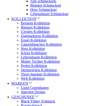
Alle schmucksets
Blumen Schmuckset
Herz Schmuckset
Lebensbaum Schmuckset
KOLLEKTION
Berstein Kollektion
Blumen Kollektion
Creolen Kollektion
Dagmarkreuz Kollektion
Engel Kollektion
Gänseblümchen Kollektion
Herz Kollektion
Kreuz Kollektion
Lebensbaum Kollektion
Mutter Tochter Kollektion
Perlen Kollektion
Sternzeichen Kollektion
Thors hammer Kollektion
Welt Kollektion
MARKEN
Lund Copenhagen
Støvring Design
GESCHENKE
Black Friday Schmuck
Brautschmuck