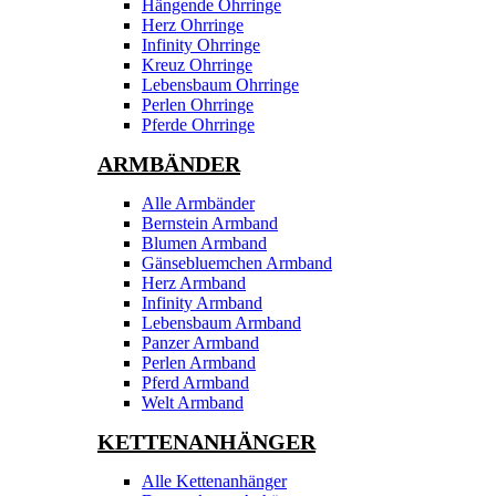
Hängende Ohrringe
Herz Ohrringe
Infinity Ohrringe
Kreuz Ohrringe
Lebensbaum Ohrringe
Perlen Ohrringe
Pferde Ohrringe
ARMBÄNDER
Alle Armbänder
Bernstein Armband
Blumen Armband
Gänsebluemchen Armband
Herz Armband
Infinity Armband
Lebensbaum Armband
Panzer Armband
Perlen Armband
Pferd Armband
Welt Armband
KETTENANHÄNGER
Alle Kettenanhänger