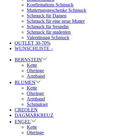
Konfirmations Schmuck
Muttertagsgeschenke Schmuck
Schmuck für Damen
Schmuck für eine neue Mutter
Schmuck für freundin
Schmuck für studenten
Valentinstag Schmuck
OUTLET 30-70%
WUNSCHLISTE –
BERNSTEIN
Kette
Ohrringe
Armband
BLUMEN
Kette
Ohrringe
Armband
Schmukset
CREOLEN
DAGMARKREUZ
ENGEL
Kette
Ohrringe