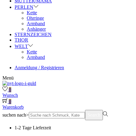
MUTTER/MAMA
PERLEN
Kette
Ohrringe
Armband
Anhänger
STERNZEICHEN
THOR
WELT
Kette
Armband
Anmeldung / Registrieren
Menü
0
Wunsch
0
Warenkorb
suchen nach>
Search
1-2 Tage Lieferzeit