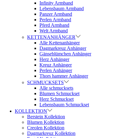
Infinity Armband
Lebensbaum Armband
Panzer Armband
Perlen Armband
Pferd Armband
Welt Armband
KETTENANHÄNGER
Alle Kettenanhänger
Dagmarkreuz Anhänger
Gänseblümchen Anhänger
Herz Anhänger
Kreuz Anhänger
Perlen Anhänger
Thors hammer Anhänger
SCHMUCKSETS
Alle schmucksets
Blumen Schmuckset
Herz Schmuckset
Lebensbaum Schmuckset
KOLLEKTION
Berstein Kollektion
Blumen Kollektion
Creolen Kollektion
Dagmarkreuz Kollektion