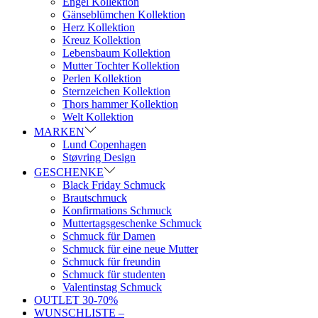
Engel Kollektion
Gänseblümchen Kollektion
Herz Kollektion
Kreuz Kollektion
Lebensbaum Kollektion
Mutter Tochter Kollektion
Perlen Kollektion
Sternzeichen Kollektion
Thors hammer Kollektion
Welt Kollektion
MARKEN
Lund Copenhagen
Støvring Design
GESCHENKE
Black Friday Schmuck
Brautschmuck
Konfirmations Schmuck
Muttertagsgeschenke Schmuck
Schmuck für Damen
Schmuck für eine neue Mutter
Schmuck für freundin
Schmuck für studenten
Valentinstag Schmuck
OUTLET 30-70%
WUNSCHLISTE –