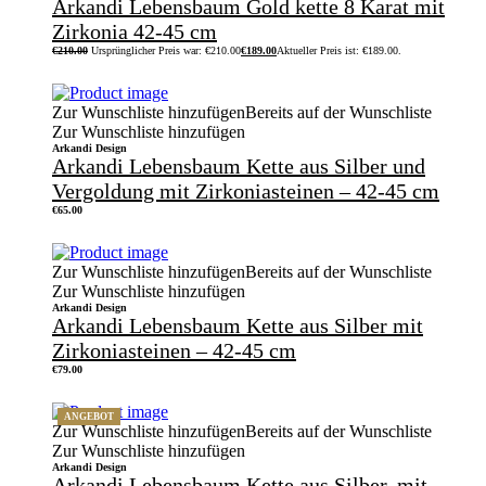
Arkandi Lebensbaum Gold kette 8 Karat mit
Zirkonia 42-45 cm
€
210.00
Ursprünglicher Preis war: €210.00
€
189.00
Aktueller Preis ist: €189.00.
Zur Wunschliste hinzufügen
Bereits auf der Wunschliste
Zur Wunschliste hinzufügen
Arkandi Design
Arkandi Lebensbaum Kette aus Silber und
Vergoldung mit Zirkoniasteinen – 42-45 cm
€
65.00
Zur Wunschliste hinzufügen
Bereits auf der Wunschliste
Zur Wunschliste hinzufügen
Arkandi Design
Arkandi Lebensbaum Kette aus Silber mit
Zirkoniasteinen – 42-45 cm
€
79.00
ANGEBOT
Zur Wunschliste hinzufügen
Bereits auf der Wunschliste
Zur Wunschliste hinzufügen
Arkandi Design
Arkandi Lebensbaum Kette aus Silber, mit