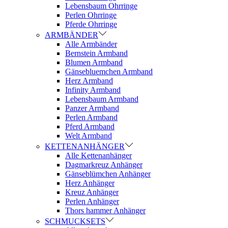
Lebensbaum Ohrringe
Perlen Ohrringe
Pferde Ohrringe
ARMBÄNDER
Alle Armbänder
Bernstein Armband
Blumen Armband
Gänsebluemchen Armband
Herz Armband
Infinity Armband
Lebensbaum Armband
Panzer Armband
Perlen Armband
Pferd Armband
Welt Armband
KETTENANHÄNGER
Alle Kettenanhänger
Dagmarkreuz Anhänger
Gänseblümchen Anhänger
Herz Anhänger
Kreuz Anhänger
Perlen Anhänger
Thors hammer Anhänger
SCHMUCKSETS