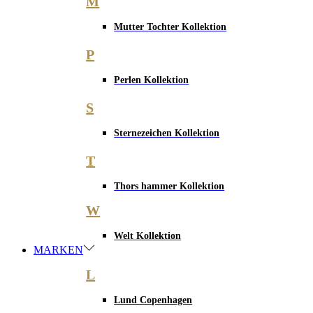
M
Mutter Tochter Kollektion
P
Perlen Kollektion
S
Sternezeichen Kollektion
T
Thors hammer Kollektion
W
Welt Kollektion
MARKEN
L
Lund Copenhagen