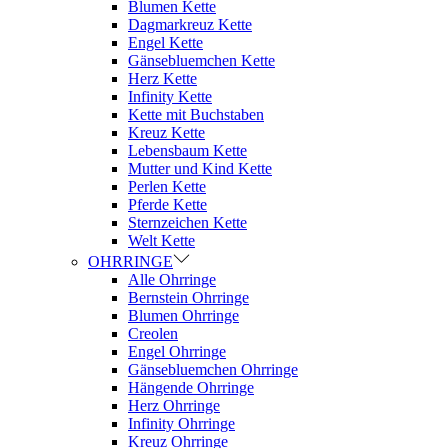
Blumen Kette
Dagmarkreuz Kette
Engel Kette
Gänsebluemchen Kette
Herz Kette
Infinity Kette
Kette mit Buchstaben
Kreuz Kette
Lebensbaum Kette
Mutter und Kind Kette
Perlen Kette
Pferde Kette
Sternzeichen Kette
Welt Kette
OHRRINGE
Alle Ohrringe
Bernstein Ohrringe
Blumen Ohrringe
Creolen
Engel Ohrringe
Gänsebluemchen Ohrringe
Hängende Ohrringe
Herz Ohrringe
Infinity Ohrringe
Kreuz Ohrringe