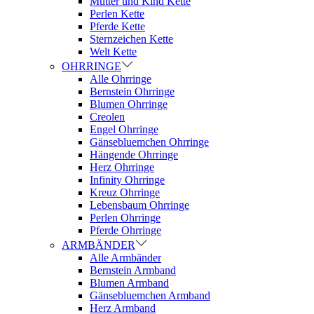
Mutter und Kind Kette
Perlen Kette
Pferde Kette
Sternzeichen Kette
Welt Kette
OHRRINGE
Alle Ohrringe
Bernstein Ohrringe
Blumen Ohrringe
Creolen
Engel Ohrringe
Gänsebluemchen Ohrringe
Hängende Ohrringe
Herz Ohrringe
Infinity Ohrringe
Kreuz Ohrringe
Lebensbaum Ohrringe
Perlen Ohrringe
Pferde Ohrringe
ARMBÄNDER
Alle Armbänder
Bernstein Armband
Blumen Armband
Gänsebluemchen Armband
Herz Armband