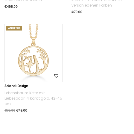
verschiedenen Farben
€
495.00
€
79.00
ANGEBOT
Arkandi Design
Lebensbaum Kette mit
Liebespaar 14 Karat gold, 42-45
cm
€
79.00
€
49.00