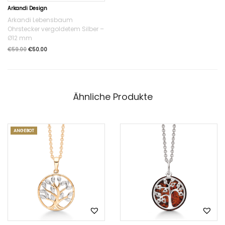
Arkandi Design
Arkandi Lebensbaum
Ohrstecker vergoldetem Silber –
Ø12 mm
€
59.00
€
50.00
Ähnliche Produkte
ANGEBOT