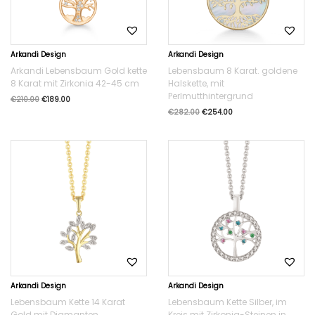
Arkandi Design
Arkandi Design
Arkandi Lebensbaum Gold kette
Lebensbaum 8 Karat. goldene
8 Karat mit Zirkonia 42-45 cm
Halskette, mit
Perlmutthintergrund
€
210.00
€
189.00
€
282.00
€
254.00
Arkandi Design
Arkandi Design
Lebensbaum Kette 14 Karat
Lebensbaum Kette Silber, im
Gold mit Diamanten
Kreis mit Zirkonia-Steinen in