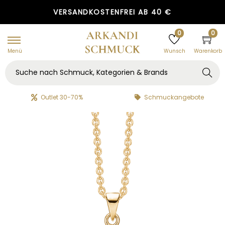
GRATIS GESCHENKVERPACKUNG
VERSANDKOSTENFREI AB 40 €
0
0
Menü
Warenkorb
Wunsch
Searc
h
Outlet 30-70%
Schmuckangebote