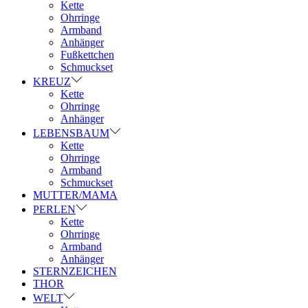
Kette
Ohrringe
Armband
Anhänger
Fußkettchen
Schmuckset
KREUZ
Kette
Ohrringe
Anhänger
LEBENSBAUM
Kette
Ohrringe
Armband
Schmuckset
MUTTER/MAMA
PERLEN
Kette
Ohrringe
Armband
Anhänger
STERNZEICHEN
THOR
WELT