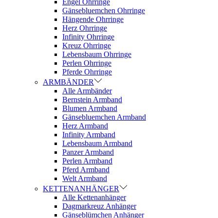
Engel Ohrringe
Gänsebluemchen Ohrringe
Hängende Ohrringe
Herz Ohrringe
Infinity Ohrringe
Kreuz Ohrringe
Lebensbaum Ohrringe
Perlen Ohrringe
Pferde Ohrringe
ARMBÄNDER
Alle Armbänder
Bernstein Armband
Blumen Armband
Gänsebluemchen Armband
Herz Armband
Infinity Armband
Lebensbaum Armband
Panzer Armband
Perlen Armband
Pferd Armband
Welt Armband
KETTENANHÄNGER
Alle Kettenanhänger
Dagmarkreuz Anhänger
Gänseblümchen Anhänger