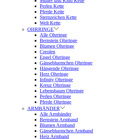
Mutter und Kind Kette
Perlen Kette
Pferde Kette
Sternzeichen Kette
Welt Kette
OHRRINGE
Alle Ohrringe
Bernstein Ohrringe
Blumen Ohrringe
Creolen
Engel Ohrringe
Gänsebluemchen Ohrringe
Hängende Ohrringe
Herz Ohrringe
Infinity Ohrringe
Kreuz Ohrringe
Lebensbaum Ohrringe
Perlen Ohrringe
Pferde Ohrringe
ARMBÄNDER
Alle Armbänder
Bernstein Armband
Blumen Armband
Gänsebluemchen Armband
Herz Armband