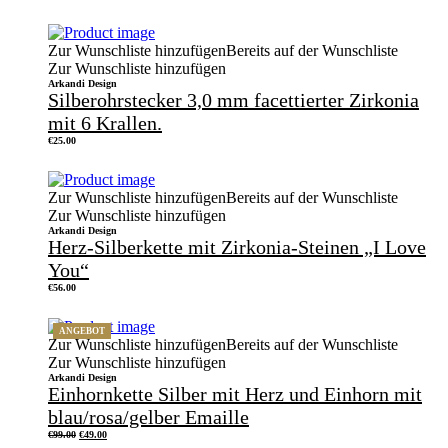
Zur Wunschliste hinzufügen
Bereits auf der Wunschliste
Zur Wunschliste hinzufügen
Arkandi Design
Silberohrstecker 3,0 mm facettierter Zirkonia
mit 6 Krallen.
€
25.00
Zur Wunschliste hinzufügen
Bereits auf der Wunschliste
Zur Wunschliste hinzufügen
Arkandi Design
Herz-Silberkette mit Zirkonia-Steinen „I Love
You“
€
56.00
ANGEBOT
Zur Wunschliste hinzufügen
Bereits auf der Wunschliste
Zur Wunschliste hinzufügen
Arkandi Design
Einhornkette Silber mit Herz und Einhorn mit
blau/rosa/gelber Emaille
Ursprünglicher
Aktueller
€
99.00
€
49.00
Preis
Preis