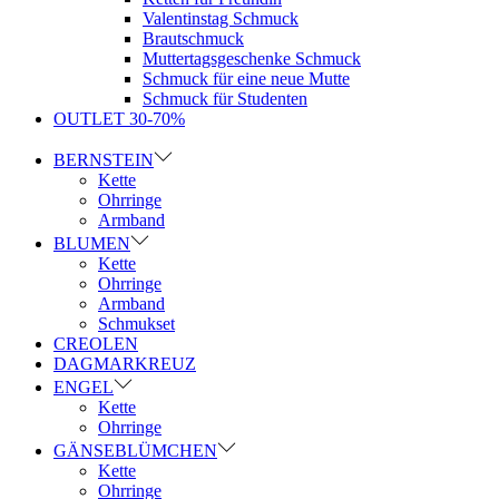
Valentinstag Schmuck
Brautschmuck
Muttertagsgeschenke Schmuck
Schmuck für eine neue Mutte
Schmuck für Studenten
OUTLET 30-70%
BERNSTEIN
Kette
Ohrringe
Armband
BLUMEN
Kette
Ohrringe
Armband
Schmukset
CREOLEN
DAGMARKREUZ
ENGEL
Kette
Ohrringe
GÄNSEBLÜMCHEN
Kette
Ohrringe