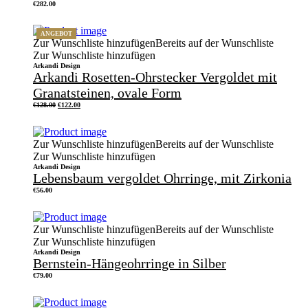
€
282.00
ANGEBOT
Zur Wunschliste hinzufügen
Bereits auf der Wunschliste
Zur Wunschliste hinzufügen
Arkandi Design
Arkandi Rosetten-Ohrstecker Vergoldet mit
Granatsteinen, ovale Form
Ursprünglicher
Aktueller
€
128.00
€
122.00
Preis
Preis
war:
ist:
€128.00
€122.00.
Zur Wunschliste hinzufügen
Bereits auf der Wunschliste
Zur Wunschliste hinzufügen
Arkandi Design
Lebensbaum vergoldet Ohrringe, mit Zirkonia
€
56.00
Zur Wunschliste hinzufügen
Bereits auf der Wunschliste
Zur Wunschliste hinzufügen
Arkandi Design
Bernstein-Hängeohrringe in Silber
€
79.00