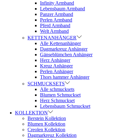
Infinity Armband
Lebensbaum Armband
Panzer Armband
Perlen Armband
Pferd Armband
Welt Armband
KETTENANHÄNGER
Alle Kettenanhänger
Dagmarkreuz Anhänger
Gänseblümchen Anhänger
Herz Anhänger
Kreuz Anhänger
Perlen Anhänger
Thors hammer Anhänger
SCHMUCKSETS
Alle schmucksets
Blumen Schmuckset
Herz Schmuckset
Lebensbaum Schmuckset
KOLLEKTION
Berstein Kollektion
Blumen Kollektion
Creolen Kollektion
Dagmarkreuz Kollektion