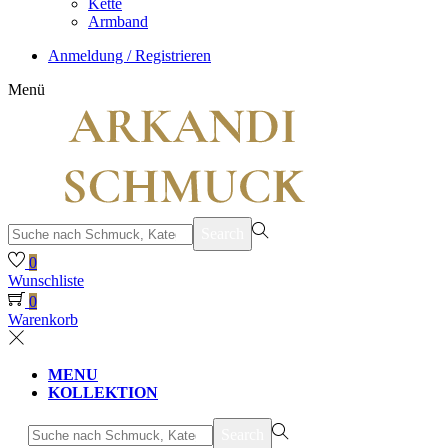
Kette
Armband
Anmeldung / Registrieren
Menü
suchen
Search
nach>
0
Wunschliste
0
Warenkorb
MENU
KOLLEKTION
suchen
Search
nach>