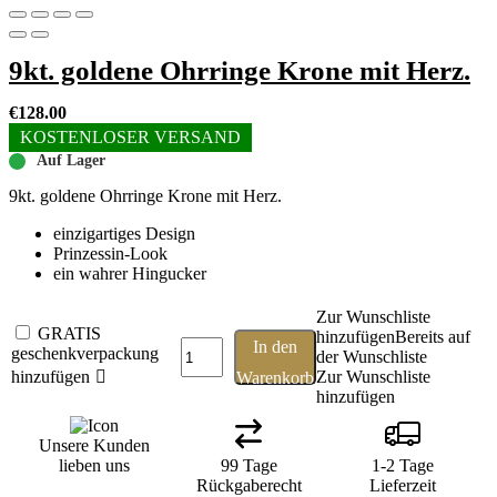
9kt. goldene Ohrringe Krone mit Herz.
€
128.00
KOSTENLOSER VERSAND
Auf Lager
9kt. goldene Ohrringe Krone mit Herz.
einzigartiges Design
Prinzessin-Look
ein wahrer Hingucker
Zur Wunschliste
GRATIS
GRATIS
hinzufügen
Bereits auf
9kt.
In den
geschenkverpackung
geschenkverpackung
der Wunschliste
goldene
hinzufügen
hinzufügen
Zur Wunschliste
Warenkorb
Ohrringe
hinzufügen
Krone
mit
Unsere Kunden
Herz.
lieben uns
Menge
99 Tage
1-2 Tage
Rückgaberecht
Lieferzeit