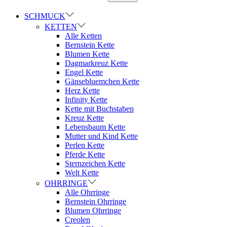
SCHMUCK
KETTEN
Alle Ketten
Bernstein Kette
Blumen Kette
Dagmarkreuz Kette
Engel Kette
Gänsebluemchen Kette
Herz Kette
Infinity Kette
Kette mit Buchstaben
Kreuz Kette
Lebensbaum Kette
Mutter und Kind Kette
Perlen Kette
Pferde Kette
Sternzeichen Kette
Welt Kette
OHRRINGE
Alle Ohrringe
Bernstein Ohrringe
Blumen Ohrringe
Creolen