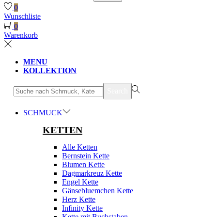
0
Wunschliste
0
Warenkorb
MENU
KOLLEKTION
suchen
Search
nach>
SCHMUCK
KETTEN
Alle Ketten
Bernstein Kette
Blumen Kette
Dagmarkreuz Kette
Engel Kette
Gänsebluemchen Kette
Herz Kette
Infinity Kette
Kette mit Buchstaben