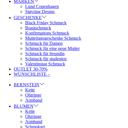
MARKEN
Lund Copenhagen
Støvring Design
GESCHENKE
Black Friday Schmuck
Brautschmuck
Konfirmations Schmuck
Muttertagsgeschenke Schmuck
Schmuck für Damen
Schmuck für eine neue Mutter
Schmuck für freundin
Schmuck für studenten
Valentinstag Schmuck
OUTLET 30-70%
WUNSCHLISTE –
BERNSTEIN
Kette
Ohrringe
Armband
BLUMEN
Kette
Ohrringe
Armband
Schmukset