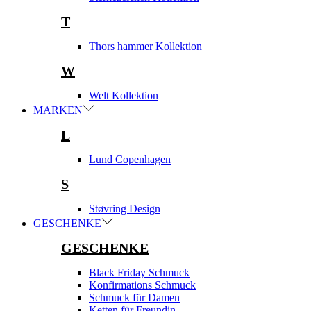
T
Thors hammer Kollektion
W
Welt Kollektion
MARKEN
L
Lund Copenhagen
S
Støvring Design
GESCHENKE
GESCHENKE
Black Friday Schmuck
Konfirmations Schmuck
Schmuck für Damen
Ketten für Freundin