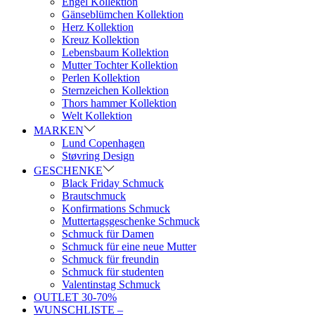
Engel Kollektion
Gänseblümchen Kollektion
Herz Kollektion
Kreuz Kollektion
Lebensbaum Kollektion
Mutter Tochter Kollektion
Perlen Kollektion
Sternzeichen Kollektion
Thors hammer Kollektion
Welt Kollektion
MARKEN
Lund Copenhagen
Støvring Design
GESCHENKE
Black Friday Schmuck
Brautschmuck
Konfirmations Schmuck
Muttertagsgeschenke Schmuck
Schmuck für Damen
Schmuck für eine neue Mutter
Schmuck für freundin
Schmuck für studenten
Valentinstag Schmuck
OUTLET 30-70%
WUNSCHLISTE –