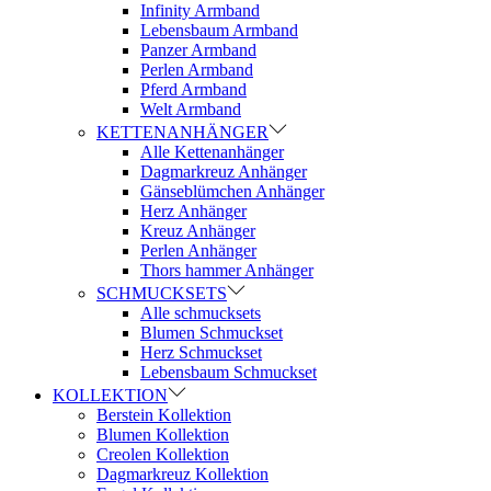
Infinity Armband
Lebensbaum Armband
Panzer Armband
Perlen Armband
Pferd Armband
Welt Armband
KETTENANHÄNGER
Alle Kettenanhänger
Dagmarkreuz Anhänger
Gänseblümchen Anhänger
Herz Anhänger
Kreuz Anhänger
Perlen Anhänger
Thors hammer Anhänger
SCHMUCKSETS
Alle schmucksets
Blumen Schmuckset
Herz Schmuckset
Lebensbaum Schmuckset
KOLLEKTION
Berstein Kollektion
Blumen Kollektion
Creolen Kollektion
Dagmarkreuz Kollektion