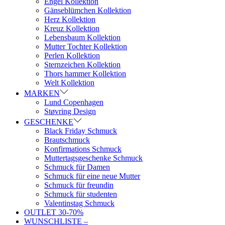
Engel Kollektion
Gänseblümchen Kollektion
Herz Kollektion
Kreuz Kollektion
Lebensbaum Kollektion
Mutter Tochter Kollektion
Perlen Kollektion
Sternzeichen Kollektion
Thors hammer Kollektion
Welt Kollektion
MARKEN
Lund Copenhagen
Støvring Design
GESCHENKE
Black Friday Schmuck
Brautschmuck
Konfirmations Schmuck
Muttertagsgeschenke Schmuck
Schmuck für Damen
Schmuck für eine neue Mutter
Schmuck für freundin
Schmuck für studenten
Valentinstag Schmuck
OUTLET 30-70%
WUNSCHLISTE –