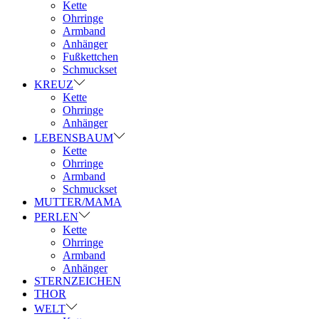
Kette
Ohrringe
Armband
Anhänger
Fußkettchen
Schmuckset
KREUZ
Kette
Ohrringe
Anhänger
LEBENSBAUM
Kette
Ohrringe
Armband
Schmuckset
MUTTER/MAMA
PERLEN
Kette
Ohrringe
Armband
Anhänger
STERNZEICHEN
THOR
WELT