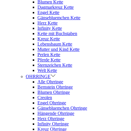
Blumen Kette
Dagmarkreuz Kette
Engel Kette
Gänsebluemchen Kette
Herz Kette
Infinity Kette
Kette mit Buchstaben
Kreuz Kette
Lebensbaum Kette
Mutter und Kind Kette
Perlen Kette
Pferde Kette
Sternzeichen Kette
Welt Kette
OHRRINGE
Alle Ohrringe
Bernstein Ohrringe
Blumen Ohrringe
Creolen
Engel Ohrringe
Gänsebluemchen Ohrringe
Hängende Ohrringe
Herz Ohrringe
Infinity Ohrringe
Kreuz Ohrringe