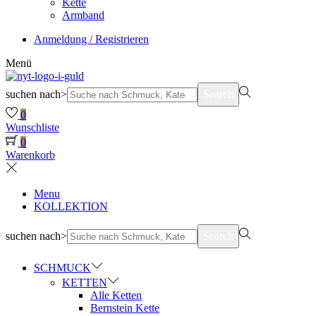
Kette
Armband
Anmeldung / Registrieren
Menü
suchen nach>
Search
0
Wunschliste
0
Warenkorb
Menu
KOLLEKTION
suchen nach>
Search
SCHMUCK
KETTEN
Alle Ketten
Bernstein Kette