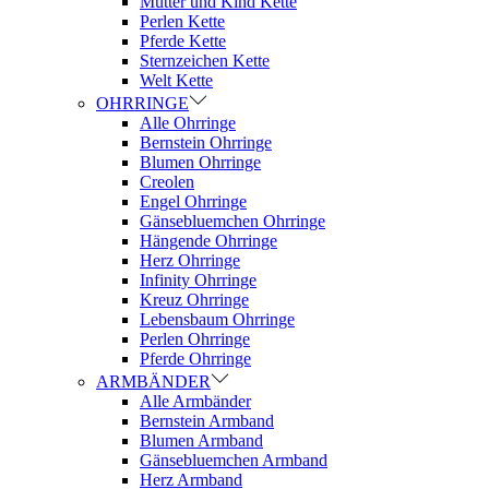
Mutter und Kind Kette
Perlen Kette
Pferde Kette
Sternzeichen Kette
Welt Kette
OHRRINGE
Alle Ohrringe
Bernstein Ohrringe
Blumen Ohrringe
Creolen
Engel Ohrringe
Gänsebluemchen Ohrringe
Hängende Ohrringe
Herz Ohrringe
Infinity Ohrringe
Kreuz Ohrringe
Lebensbaum Ohrringe
Perlen Ohrringe
Pferde Ohrringe
ARMBÄNDER
Alle Armbänder
Bernstein Armband
Blumen Armband
Gänsebluemchen Armband
Herz Armband