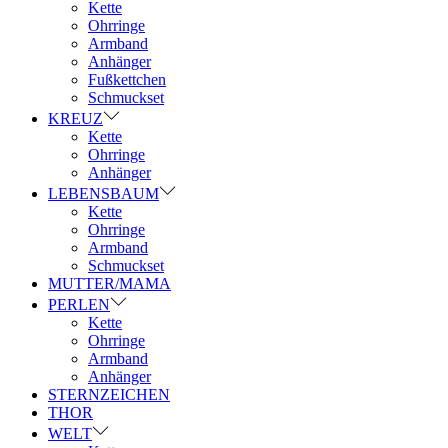
Kette
Ohrringe
Armband
Anhänger
Fußkettchen
Schmuckset
KREUZ
Kette
Ohrringe
Anhänger
LEBENSBAUM
Kette
Ohrringe
Armband
Schmuckset
MUTTER/MAMA
PERLEN
Kette
Ohrringe
Armband
Anhänger
STERNZEICHEN
THOR
WELT