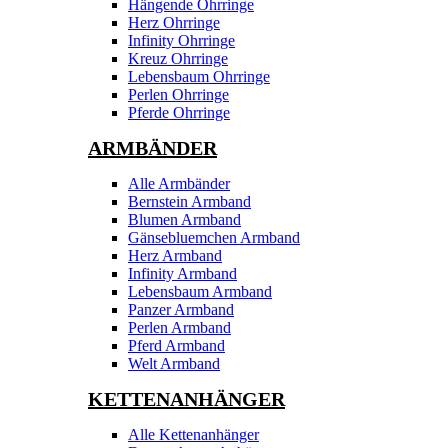
Hängende Ohrringe
Herz Ohrringe
Infinity Ohrringe
Kreuz Ohrringe
Lebensbaum Ohrringe
Perlen Ohrringe
Pferde Ohrringe
ARMBÄNDER
Alle Armbänder
Bernstein Armband
Blumen Armband
Gänsebluemchen Armband
Herz Armband
Infinity Armband
Lebensbaum Armband
Panzer Armband
Perlen Armband
Pferd Armband
Welt Armband
KETTENANHÄNGER
Alle Kettenanhänger