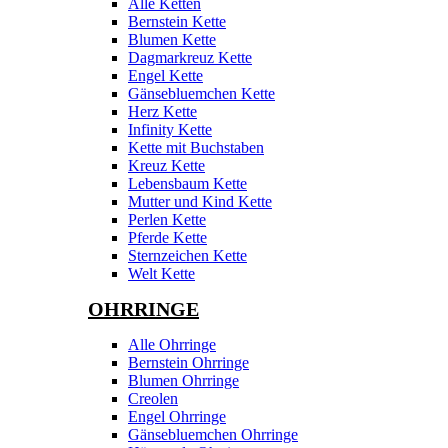
Alle Ketten
Bernstein Kette
Blumen Kette
Dagmarkreuz Kette
Engel Kette
Gänsebluemchen Kette
Herz Kette
Infinity Kette
Kette mit Buchstaben
Kreuz Kette
Lebensbaum Kette
Mutter und Kind Kette
Perlen Kette
Pferde Kette
Sternzeichen Kette
Welt Kette
OHRRINGE
Alle Ohrringe
Bernstein Ohrringe
Blumen Ohrringe
Creolen
Engel Ohrringe
Gänsebluemchen Ohrringe