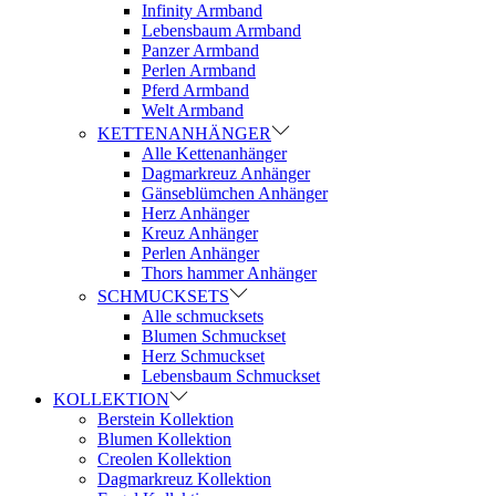
Infinity Armband
Lebensbaum Armband
Panzer Armband
Perlen Armband
Pferd Armband
Welt Armband
KETTENANHÄNGER
Alle Kettenanhänger
Dagmarkreuz Anhänger
Gänseblümchen Anhänger
Herz Anhänger
Kreuz Anhänger
Perlen Anhänger
Thors hammer Anhänger
SCHMUCKSETS
Alle schmucksets
Blumen Schmuckset
Herz Schmuckset
Lebensbaum Schmuckset
KOLLEKTION
Berstein Kollektion
Blumen Kollektion
Creolen Kollektion
Dagmarkreuz Kollektion