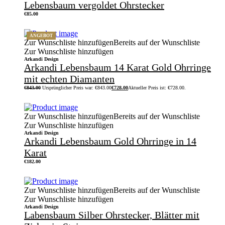
Lebensbaum vergoldet Ohrstecker
€
85.00
ANGEBOT
Zur Wunschliste hinzufügen
Bereits auf der Wunschliste
Zur Wunschliste hinzufügen
Arkandi Design
Arkandi Lebensbaum 14 Karat Gold Ohrringe
mit echten Diamanten
€
843.00
Ursprünglicher Preis war: €843.00
€
728.00
Aktueller Preis ist: €728.00.
Zur Wunschliste hinzufügen
Bereits auf der Wunschliste
Zur Wunschliste hinzufügen
Arkandi Design
Arkandi Lebensbaum Gold Ohrringe in 14
Karat
€
182.00
Zur Wunschliste hinzufügen
Bereits auf der Wunschliste
Zur Wunschliste hinzufügen
Arkandi Design
Labensbaum Silber Ohrstecker, Blätter mit