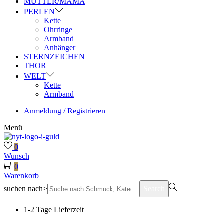
MUTTER/MAMA
PERLEN
Kette
Ohrringe
Armband
Anhänger
STERNZEICHEN
THOR
WELT
Kette
Armband
Anmeldung / Registrieren
Menü
0
Wunsch
0
Warenkorb
suchen nach>
Search
1-2 Tage Lieferzeit