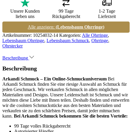
Unsere Kunden
99 Tage
1-2 Tage
lieben uns
Rückgaberecht
Lieferzeit
Alle anzeigen:
(Lebensbaum Ohrringe)
Artikelnummer:
10254032-14
Kategorien:
Alle Ohrringe
,
Lebensbaum Ohrringe
,
Lebensbaum Schmuck
,
Ohrringe
,
Ohrstecker
Beschreibung
Beschreibung
Arkandi Schmuck – Ein Online-Schmuckuniversum
Bei
Arkandi Schmuck finden Sie eine riesige Auswahl an Schmuck für
jeden Geschmack. Wir verkaufen Schmuck in allen möglichen
Materialien und Designs. Unsere Leidenschaft ist Schmuck und wir
möchten diese Liebe mit Ihnen teilen. Deshalb finden und entwerfen
wir die coolsten Schmuckstücke aus den besten Materialien und
verkaufen sie zu den schärfsten Preisen, damit jeder mitmachen
kann.
Bei Arkandi Schmuck bekommen Sie die besten Vorteile:
99 Tage volles Rückgaberecht
Autorisierter Händler