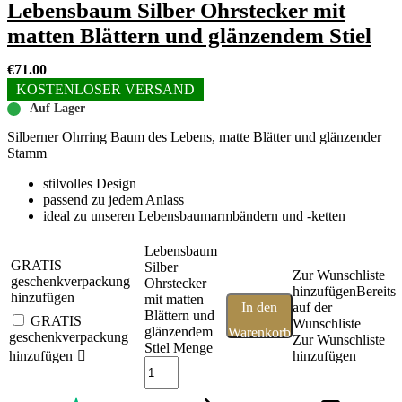
Lebensbaum Silber Ohrstecker mit
matten Blättern und glänzendem Stiel
€
71.00
KOSTENLOSER VERSAND
Auf Lager
Silberner Ohrring Baum des Lebens, matte Blätter und glänzender
Stamm
stilvolles Design
passend zu jedem Anlass
ideal zu unseren Lebensbaumarmbändern und -ketten
Lebensbaum
GRATIS
Silber
Zur Wunschliste
geschenkverpackung
Ohrstecker
hinzufügen
Bereits
hinzufügen
mit matten
In den
auf der
Blättern und
GRATIS
Wunschliste
glänzendem
Warenkorb
geschenkverpackung
Zur Wunschliste
Stiel Menge
hinzufügen
hinzufügen