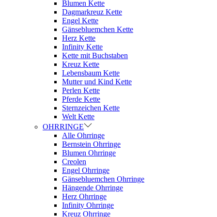
Blumen Kette
Dagmarkreuz Kette
Engel Kette
Gänsebluemchen Kette
Herz Kette
Infinity Kette
Kette mit Buchstaben
Kreuz Kette
Lebensbaum Kette
Mutter und Kind Kette
Perlen Kette
Pferde Kette
Sternzeichen Kette
Welt Kette
OHRRINGE
Alle Ohrringe
Bernstein Ohrringe
Blumen Ohrringe
Creolen
Engel Ohrringe
Gänsebluemchen Ohrringe
Hängende Ohrringe
Herz Ohrringe
Infinity Ohrringe
Kreuz Ohrringe