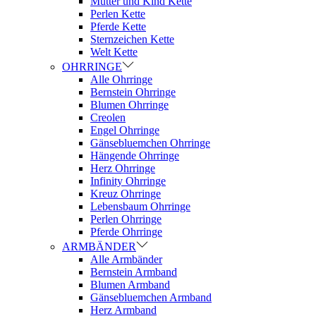
Mutter und Kind Kette
Perlen Kette
Pferde Kette
Sternzeichen Kette
Welt Kette
OHRRINGE
Alle Ohrringe
Bernstein Ohrringe
Blumen Ohrringe
Creolen
Engel Ohrringe
Gänsebluemchen Ohrringe
Hängende Ohrringe
Herz Ohrringe
Infinity Ohrringe
Kreuz Ohrringe
Lebensbaum Ohrringe
Perlen Ohrringe
Pferde Ohrringe
ARMBÄNDER
Alle Armbänder
Bernstein Armband
Blumen Armband
Gänsebluemchen Armband
Herz Armband