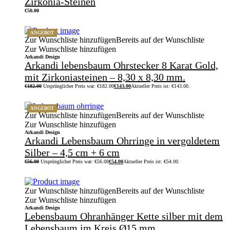
Zirkonia-Steinen
€
50.00
ANGEBOT
Zur Wunschliste hinzufügen
Bereits auf der Wunschliste
Zur Wunschliste hinzufügen
Arkandi Design
Arkandi lebensbaum Ohrstecker 8 Karat Gold,
mit Zirkoniasteinen – 8,30 x 8,30 mm.
€
182.00
Ursprünglicher Preis war: €182.00
€
143.00
Aktueller Preis ist: €143.00.
ANGEBOT
Zur Wunschliste hinzufügen
Bereits auf der Wunschliste
Zur Wunschliste hinzufügen
Arkandi Design
Arkandi Lebensbaum Ohrringe in vergoldetem
Silber – 4,5 cm + 6 cm
€
56.00
Ursprünglicher Preis war: €56.00
€
54.00
Aktueller Preis ist: €54.00.
Zur Wunschliste hinzufügen
Bereits auf der Wunschliste
Zur Wunschliste hinzufügen
Arkandi Design
Lebensbaum Ohranhänger Kette silber mit dem
Lebensbaum im Kreis Ø15 mm