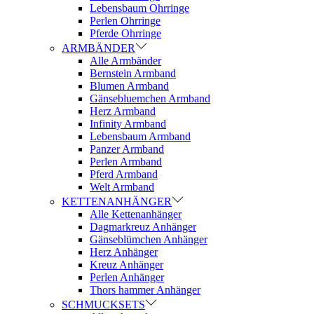
Lebensbaum Ohrringe
Perlen Ohrringe
Pferde Ohrringe
ARMBÄNDER
Alle Armbänder
Bernstein Armband
Blumen Armband
Gänsebluemchen Armband
Herz Armband
Infinity Armband
Lebensbaum Armband
Panzer Armband
Perlen Armband
Pferd Armband
Welt Armband
KETTENANHÄNGER
Alle Kettenanhänger
Dagmarkreuz Anhänger
Gänseblümchen Anhänger
Herz Anhänger
Kreuz Anhänger
Perlen Anhänger
Thors hammer Anhänger
SCHMUCKSETS