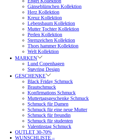
Engel Kollektion
Gänseblümchen Kollektion
Herz Kollektion
Kreuz Kollektion
Lebensbaum Kollektion
Mutter Tochter Kollektion
Perlen Kollektion
Sternzeichen Kollektion
Thors hammer Kollektion
Welt Kollektion
MARKEN
Lund Copenhagen
Støvring Design
GESCHENKE
Black Friday Schmuck
Brautschmuck
Konfirmations Schmuck
Muttertagsgeschenke Schmuck
Schmuck für Damen
Schmuck für eine neue Mutter
Schmuck für freundin
Schmuck für studenten
Valentinstag Schmuck
OUTLET 30-70%
WUNSCHLISTE –