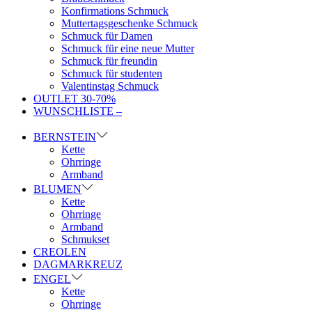
Konfirmations Schmuck
Muttertagsgeschenke Schmuck
Schmuck für Damen
Schmuck für eine neue Mutter
Schmuck für freundin
Schmuck für studenten
Valentinstag Schmuck
OUTLET 30-70%
WUNSCHLISTE –
BERNSTEIN
Kette
Ohrringe
Armband
BLUMEN
Kette
Ohrringe
Armband
Schmukset
CREOLEN
DAGMARKREUZ
ENGEL
Kette
Ohrringe