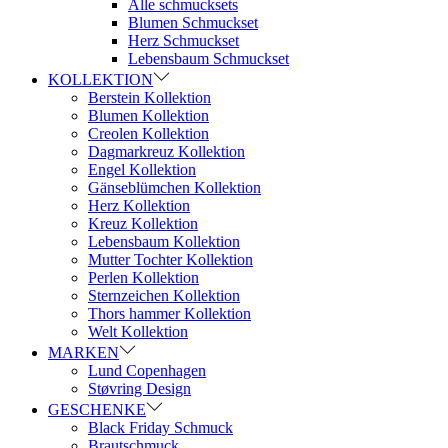
Alle schmucksets
Blumen Schmuckset
Herz Schmuckset
Lebensbaum Schmuckset
KOLLEKTION
Berstein Kollektion
Blumen Kollektion
Creolen Kollektion
Dagmarkreuz Kollektion
Engel Kollektion
Gänseblümchen Kollektion
Herz Kollektion
Kreuz Kollektion
Lebensbaum Kollektion
Mutter Tochter Kollektion
Perlen Kollektion
Sternzeichen Kollektion
Thors hammer Kollektion
Welt Kollektion
MARKEN
Lund Copenhagen
Støvring Design
GESCHENKE
Black Friday Schmuck
Brautschmuck