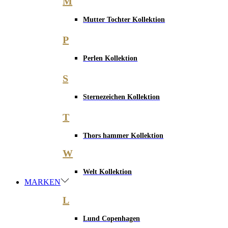
M
Mutter Tochter Kollektion
P
Perlen Kollektion
S
Sternezeichen Kollektion
T
Thors hammer Kollektion
W
Welt Kollektion
MARKEN
L
Lund Copenhagen