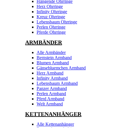
Hängende Ohrringe
Herz Ohrringe
Infinity Ohrringe
Kreuz Ohrringe
Lebensbaum Ohrringe
Perlen Ohrringe
Pferde Ohrringe
ARMBÄNDER
Alle Armbänder
Bernstein Armband
Blumen Armband
Gänsebluemchen Armband
Herz Armband
Infinity Armband
Lebensbaum Armband
Panzer Armband
Perlen Armband
Pferd Armband
Welt Armband
KETTENANHÄNGER
Alle Kettenanhänger