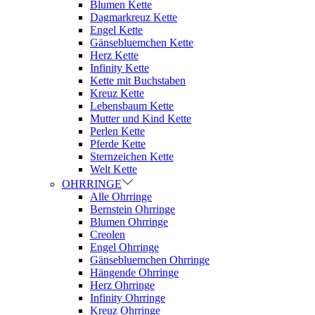
Blumen Kette
Dagmarkreuz Kette
Engel Kette
Gänsebluemchen Kette
Herz Kette
Infinity Kette
Kette mit Buchstaben
Kreuz Kette
Lebensbaum Kette
Mutter und Kind Kette
Perlen Kette
Pferde Kette
Sternzeichen Kette
Welt Kette
OHRRINGE
Alle Ohrringe
Bernstein Ohrringe
Blumen Ohrringe
Creolen
Engel Ohrringe
Gänsebluemchen Ohrringe
Hängende Ohrringe
Herz Ohrringe
Infinity Ohrringe
Kreuz Ohrringe