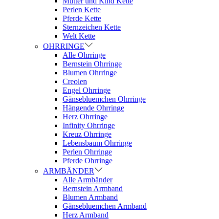
Mutter und Kind Kette
Perlen Kette
Pferde Kette
Sternzeichen Kette
Welt Kette
OHRRINGE
Alle Ohrringe
Bernstein Ohrringe
Blumen Ohrringe
Creolen
Engel Ohrringe
Gänsebluemchen Ohrringe
Hängende Ohrringe
Herz Ohrringe
Infinity Ohrringe
Kreuz Ohrringe
Lebensbaum Ohrringe
Perlen Ohrringe
Pferde Ohrringe
ARMBÄNDER
Alle Armbänder
Bernstein Armband
Blumen Armband
Gänsebluemchen Armband
Herz Armband