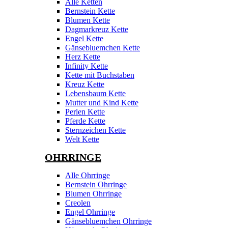
Alle Ketten
Bernstein Kette
Blumen Kette
Dagmarkreuz Kette
Engel Kette
Gänsebluemchen Kette
Herz Kette
Infinity Kette
Kette mit Buchstaben
Kreuz Kette
Lebensbaum Kette
Mutter und Kind Kette
Perlen Kette
Pferde Kette
Sternzeichen Kette
Welt Kette
OHRRINGE
Alle Ohrringe
Bernstein Ohrringe
Blumen Ohrringe
Creolen
Engel Ohrringe
Gänsebluemchen Ohrringe