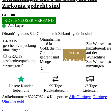
Zirkonia gedreht sind
€
411.00
KOSTENLOSER VERSAND
Auf Lager
Ohranhänger aus 8 kt Gold, die mit Zirkonia gedreht sind
Ohranhänger
GRATIS
aus 8 kt
Zur Wunschlist
geschenkverpackung
Gold, die mit
hinzufügen
Bere
hinzufügen
In den
Zirkonia
auf der
GRATIS
gedreht sind
Wunschliste
Warenkorb
geschenkverpackung
Menge
Zur Wunschlist
hinzufügen
hinzufügen
Unsere Kunden
99 Tage
1-2 Tage
lieben uns
Rückgaberecht
Lieferzeit
Artikelnummer:
63237062-14
Kategorien:
Alle Ohrringe
,
Ohrringe
,
Ohrringe gold