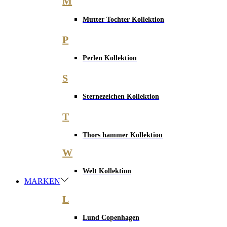
M
Mutter Tochter Kollektion
P
Perlen Kollektion
S
Sternezeichen Kollektion
T
Thors hammer Kollektion
W
Welt Kollektion
MARKEN
L
Lund Copenhagen