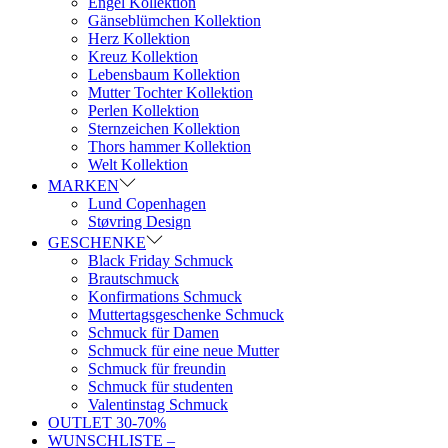
Engel Kollektion
Gänseblümchen Kollektion
Herz Kollektion
Kreuz Kollektion
Lebensbaum Kollektion
Mutter Tochter Kollektion
Perlen Kollektion
Sternzeichen Kollektion
Thors hammer Kollektion
Welt Kollektion
MARKEN
Lund Copenhagen
Støvring Design
GESCHENKE
Black Friday Schmuck
Brautschmuck
Konfirmations Schmuck
Muttertagsgeschenke Schmuck
Schmuck für Damen
Schmuck für eine neue Mutter
Schmuck für freundin
Schmuck für studenten
Valentinstag Schmuck
OUTLET 30-70%
WUNSCHLISTE –