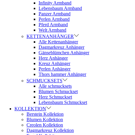
Infinity Armband
Lebensbaum Armband
Panzer Armband
Perlen Armband
Pferd Armband
Welt Armband
KETTENANHÄNGER
Alle Kettenanhänger
Dagmarkreuz Anhänger
Gänseblümchen Anhänger
Herz Anhänger
Kreuz Anhänger
Perlen Anhänger
Thors hammer Anhänger
SCHMUCKSETS
Alle schmucksets
Blumen Schmuckset
Herz Schmuckset
Lebensbaum Schmuckset
KOLLEKTION
Berstein Kollektion
Blumen Kollektion
Creolen Kollektion
Dagmarkreuz Kollektion