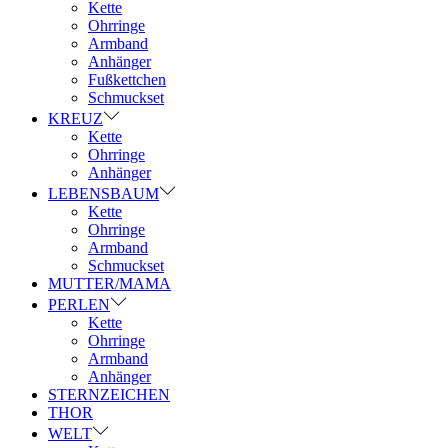
Kette
Ohrringe
Armband
Anhänger
Fußkettchen
Schmuckset
KREUZ
Kette
Ohrringe
Anhänger
LEBENSBAUM
Kette
Ohrringe
Armband
Schmuckset
MUTTER/MAMA
PERLEN
Kette
Ohrringe
Armband
Anhänger
STERNZEICHEN
THOR
WELT