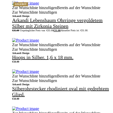
ANGEBOT
Zur Wunschliste hinzufügen
Bereits auf der Wunschliste
Zur Wunschliste hinzufügen
Arkandi Design
Arkandi Lebensbaum Ohrringe vergoldetem
Silber mit Zirkonia Steinen
€
35.00
Ursprünglicher Preis war: €35.00
€
31.00
Aktueller Preis ist: €31.00.
Zur Wunschliste hinzufügen
Bereits auf der Wunschliste
Zur Wunschliste hinzufügen
Arkandi Design
Hoops in Silber. 1,6 x 18 mm.
€
50.00
Zur Wunschliste hinzufügen
Bereits auf der Wunschliste
Zur Wunschliste hinzufügen
Arkandi Design
Silberohrstecker rhodiniert oval mit gedrehtem
Glied.
€
50.00