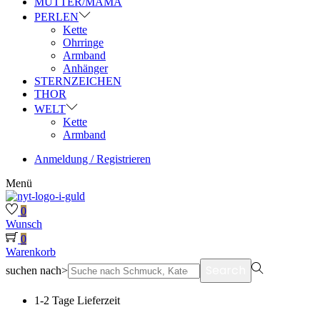
MUTTER/MAMA
PERLEN
Kette
Ohrringe
Armband
Anhänger
STERNZEICHEN
THOR
WELT
Kette
Armband
Anmeldung / Registrieren
Menü
0
Wunsch
0
Warenkorb
Search
suchen nach>
1-2 Tage Lieferzeit