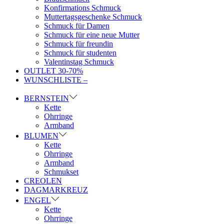
Konfirmations Schmuck
Muttertagsgeschenke Schmuck
Schmuck für Damen
Schmuck für eine neue Mutter
Schmuck für freundin
Schmuck für studenten
Valentinstag Schmuck
OUTLET 30-70%
WUNSCHLISTE –
BERNSTEIN
Kette
Ohrringe
Armband
BLUMEN
Kette
Ohrringe
Armband
Schmukset
CREOLEN
DAGMARKREUZ
ENGEL
Kette
Ohrringe