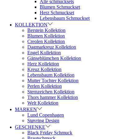
Alle schmucksets
Blumen Schmuckset
Herz Schmuckset
Lebensbaum Schmuckset
KOLLEKTION
Berstein Kollektion
Blumen Kollektion
Creolen Kollektion
Dagmarkreuz Kollektion
Engel Kollektion
Gänseblümchen Kollektion
Herz Kollektion
Kreuz Kollektion
Lebensbaum Kollektion
Mutter Tochter Kollektion
Perlen Kollektion
Sternzeichen Kollektion
Thors hammer Kollektion
Welt Kollektion
MARKEN
Lund Copenhagen
Støvring Design
GESCHENKE
Black Friday Schmuck
Brautschmuck