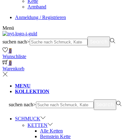
Kette
Armband
Anmeldung / Registrieren
Menü
Search
suchen nach>
0
Wunschliste
0
Warenkorb
MENU
KOLLEKTION
Search
suchen nach>
SCHMUCK
KETTEN
Alle Ketten
Bernstein Kette