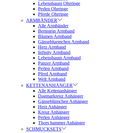
Lebensbaum Ohrringe
Perlen Ohrringe
Pferde Ohrringe
ARMBÄNDER
Alle Armbänder
Bernstein Armband
Blumen Armband
Gänsebluemchen Armband
Herz Armband
Infinity Armband
Lebensbaum Armband
Panzer Armband
Perlen Armband
Pferd Armband
Welt Armband
KETTENANHÄNGER
Alle Kettenanhänger
Dagmarkreuz Anhänger
Gänseblümchen Anhänger
Herz Anhänger
Kreuz Anhänger
Perlen Anhänger
Thors hammer Anhänger
SCHMUCKSETS