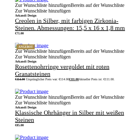
Zur Wunschliste hinzufügen
Bereits auf der Wunschliste
Zur Wunschliste hinzufügen
Arkandi Design
Creolen in Silber, mit farbigen Zirkonia-
Steinen. Abmessungen: 15,5 x 16 x 1,8 mm
€
71.00
ANGEBOT
Zur Wunschliste hinzufügen
Bereits auf der Wunschliste
Zur Wunschliste hinzufügen
Arkandi Design
Rosettenohrringe vergoldet mit roten
Granatsteinen
€
114.00
Ursprünglicher Preis war: €114.00
€
111.00
Aktueller Preis ist: €111.00.
Zur Wunschliste hinzufügen
Bereits auf der Wunschliste
Zur Wunschliste hinzufügen
Arkandi Design
Klassische Ohrhänger in Silber mit weißen
Steinen
€
85.00