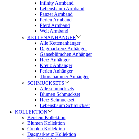
Infinity Armband
Lebensbaum Armband
Panzer Armband
Perlen Armband
Pferd Armband
Welt Armband
KETTENANHÄNGER
Alle Kettenanhänger
Dagmarkreuz Anhänger
Gänseblümchen Anhänger
Herz Anhänger
Kreuz Anhänger
Perlen Anhänger
Thors hammer Anhänger
SCHMUCKSETS
Alle schmucksets
Blumen Schmuckset
Herz Schmuckset
Lebensbaum Schmuckset
KOLLEKTION
Berstein Kollektion
Blumen Kollektion
Creolen Kollektion
Dagmarkreuz Kollektion