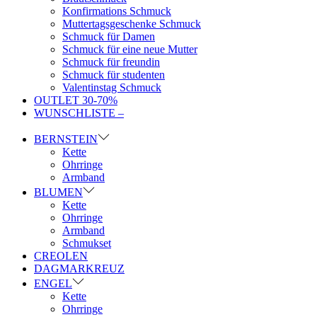
Konfirmations Schmuck
Muttertagsgeschenke Schmuck
Schmuck für Damen
Schmuck für eine neue Mutter
Schmuck für freundin
Schmuck für studenten
Valentinstag Schmuck
OUTLET 30-70%
WUNSCHLISTE –
BERNSTEIN
Kette
Ohrringe
Armband
BLUMEN
Kette
Ohrringe
Armband
Schmukset
CREOLEN
DAGMARKREUZ
ENGEL
Kette
Ohrringe