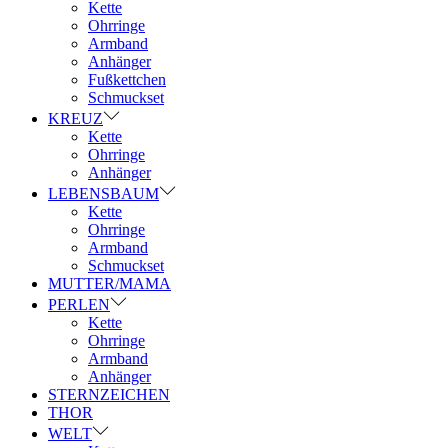
Kette
Ohrringe
Armband
Anhänger
Fußkettchen
Schmuckset
KREUZ
Kette
Ohrringe
Anhänger
LEBENSBAUM
Kette
Ohrringe
Armband
Schmuckset
MUTTER/MAMA
PERLEN
Kette
Ohrringe
Armband
Anhänger
STERNZEICHEN
THOR
WELT