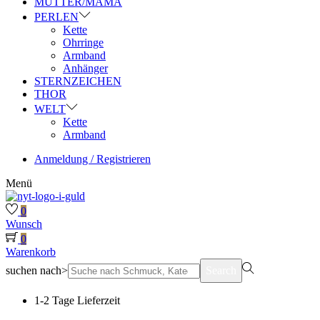
MUTTER/MAMA
PERLEN
Kette
Ohrringe
Armband
Anhänger
STERNZEICHEN
THOR
WELT
Kette
Armband
Anmeldung / Registrieren
Menü
0
Wunsch
0
Warenkorb
suchen nach>
Search
1-2 Tage Lieferzeit