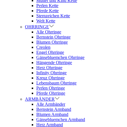
Mutter und Kind Kette
Perlen Kette
Pferde Kette
Sternzeichen Kette
Welt Kette
OHRRINGE
Alle Ohrringe
Bernstein Ohrringe
Blumen Ohrringe
Creolen
Engel Ohrringe
Gänsebluemchen Ohrringe
Hängende Ohrringe
Herz Ohrringe
Infinity Ohrringe
Kreuz Ohrringe
Lebensbaum Ohrringe
Perlen Ohrringe
Pferde Ohrringe
ARMBÄNDER
Alle Armbänder
Bernstein Armband
Blumen Armband
Gänsebluemchen Armband
Herz Armband