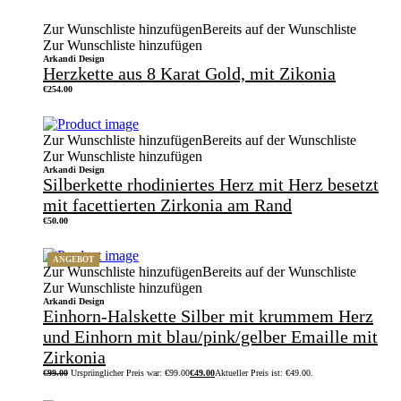
Zur Wunschliste hinzufügen
Bereits auf der Wunschliste
Zur Wunschliste hinzufügen
Arkandi Design
Herzkette aus 8 Karat Gold, mit Zikonia
€
254.00
Zur Wunschliste hinzufügen
Bereits auf der Wunschliste
Zur Wunschliste hinzufügen
Arkandi Design
Silberkette rhodiniertes Herz mit Herz besetzt
mit facettierten Zirkonia am Rand
€
50.00
ANGEBOT
Zur Wunschliste hinzufügen
Bereits auf der Wunschliste
Zur Wunschliste hinzufügen
Arkandi Design
Einhorn-Halskette Silber mit krummem Herz
und Einhorn mit blau/pink/gelber Emaille mit
Zirkonia
€
99.00
Ursprünglicher Preis war: €99.00
€
49.00
Aktueller Preis ist: €49.00.