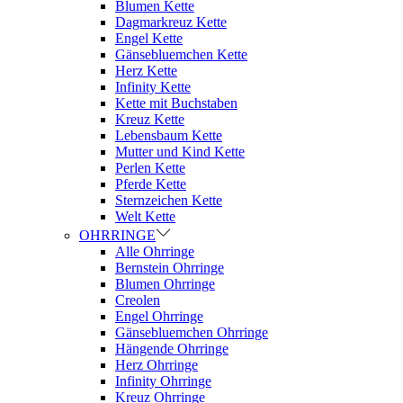
Blumen Kette
Dagmarkreuz Kette
Engel Kette
Gänsebluemchen Kette
Herz Kette
Infinity Kette
Kette mit Buchstaben
Kreuz Kette
Lebensbaum Kette
Mutter und Kind Kette
Perlen Kette
Pferde Kette
Sternzeichen Kette
Welt Kette
OHRRINGE
Alle Ohrringe
Bernstein Ohrringe
Blumen Ohrringe
Creolen
Engel Ohrringe
Gänsebluemchen Ohrringe
Hängende Ohrringe
Herz Ohrringe
Infinity Ohrringe
Kreuz Ohrringe