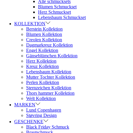
Alle schmucksets
Blumen Schmuckset
Herz Schmuckset
Lebensbaum Schmuckset
KOLLEKTION
Berstein Kollektion
Blumen Kollektion
Creolen Kollektion
Dagmarkreuz Kollektion
Engel Kollektion
Gänseblümchen Kollektion
Herz Kollektion
Kreuz Kollektion
Lebensbaum Kollektion
Mutter Tochter Kollektion
Perlen Kollektion
Sternzeichen Kollektion
Thors hammer Kollektion
Welt Kollektion
MARKEN
Lund Copenhagen
Støvring Design
GESCHENKE
Black Friday Schmuck
Brautschmuck