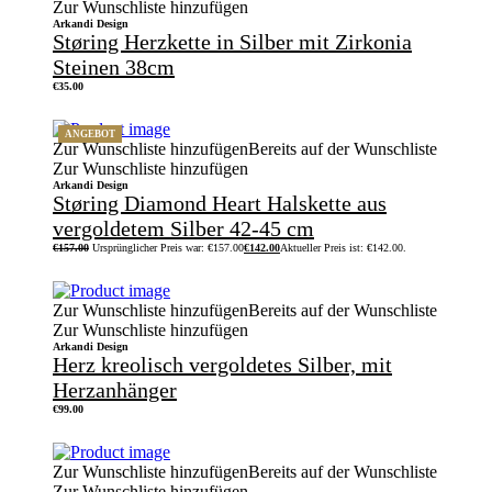
Zur Wunschliste hinzufügen
Arkandi Design
Støring Herzkette in Silber mit Zirkonia
Steinen 38cm
€
35.00
ANGEBOT
Zur Wunschliste hinzufügen
Bereits auf der Wunschliste
Zur Wunschliste hinzufügen
Arkandi Design
Støring Diamond Heart Halskette aus
vergoldetem Silber 42-45 cm
€
157.00
Ursprünglicher Preis war: €157.00
€
142.00
Aktueller Preis ist: €142.00.
Zur Wunschliste hinzufügen
Bereits auf der Wunschliste
Zur Wunschliste hinzufügen
Arkandi Design
Herz kreolisch vergoldetes Silber, mit
Herzanhänger
€
99.00
Zur Wunschliste hinzufügen
Bereits auf der Wunschliste
Zur Wunschliste hinzufügen