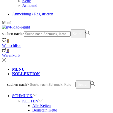
Kette
Armband
Anmeldung / Registrieren
Menü
suchen nach>
Search
0
Wunschliste
0
Warenkorb
MENU
KOLLEKTION
suchen nach>
Search
SCHMUCK
KETTEN
Alle Ketten
Bernstein Kette