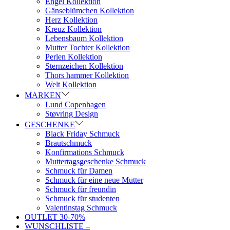
Engel Kollektion
Gänseblümchen Kollektion
Herz Kollektion
Kreuz Kollektion
Lebensbaum Kollektion
Mutter Tochter Kollektion
Perlen Kollektion
Sternzeichen Kollektion
Thors hammer Kollektion
Welt Kollektion
MARKEN
Lund Copenhagen
Støvring Design
GESCHENKE
Black Friday Schmuck
Brautschmuck
Konfirmations Schmuck
Muttertagsgeschenke Schmuck
Schmuck für Damen
Schmuck für eine neue Mutter
Schmuck für freundin
Schmuck für studenten
Valentinstag Schmuck
OUTLET 30-70%
WUNSCHLISTE –