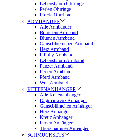
Lebensbaum Ohrringe
Perlen Ohrringe
Pferde Ohrringe
ARMBÄNDER
Alle Armbänder
Bernstein Armband
Blumen Armband
Gänsebluemchen Armband
Herz Armband
Infinity Armband
Lebensbaum Armband
Panzer Armband
Perlen Armband
Pferd Armband
Welt Armband
KETTENANHÄNGER
Alle Kettenanhänger
Dagmarkreuz Anhänger
Gänseblümchen Anhänger
Herz Anhänger
Kreuz Anhänger
Perlen Anhänger
Thors hammer Anhänger
SCHMUCKSETS