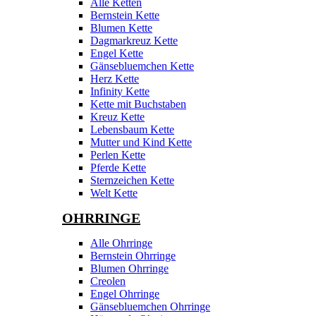
Alle Ketten
Bernstein Kette
Blumen Kette
Dagmarkreuz Kette
Engel Kette
Gänsebluemchen Kette
Herz Kette
Infinity Kette
Kette mit Buchstaben
Kreuz Kette
Lebensbaum Kette
Mutter und Kind Kette
Perlen Kette
Pferde Kette
Sternzeichen Kette
Welt Kette
OHRRINGE
Alle Ohrringe
Bernstein Ohrringe
Blumen Ohrringe
Creolen
Engel Ohrringe
Gänsebluemchen Ohrringe