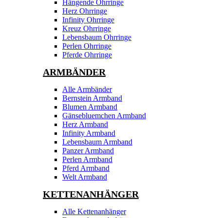
Hängende Ohrringe
Herz Ohrringe
Infinity Ohrringe
Kreuz Ohrringe
Lebensbaum Ohrringe
Perlen Ohrringe
Pferde Ohrringe
ARMBÄNDER
Alle Armbänder
Bernstein Armband
Blumen Armband
Gänsebluemchen Armband
Herz Armband
Infinity Armband
Lebensbaum Armband
Panzer Armband
Perlen Armband
Pferd Armband
Welt Armband
KETTENANHÄNGER
Alle Kettenanhänger